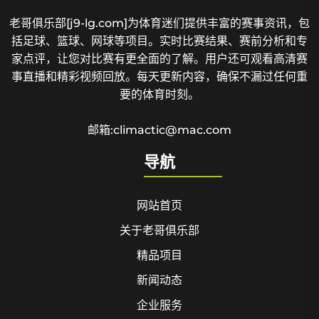
老哥俱乐部[j9-lg.com]为体育迷们提供丰富的赛事资讯，包
括足球、篮球、网球等项目。实时比赛结果、赛前分析和专
家点评，让您对比赛有更全面的了解。用户还可观看高清赛
事直播和精彩视频回放。每天更新内容，确保不漏过任何重
要的体育时刻。
邮箱:climactic@mac.com
导航
网站首页
关于老哥俱乐部
精品项目
新闻动态
企业服务