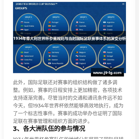
此外，国际足联还对赛事的组织结构做了诸多调
整。例如，赛事的日程安排上更加精密，各项技术
支持逐渐完善。尽管当时的交通和通讯条件远不如
今天，但1934年世界杯依然能够高效地执行，成为
了一个标志性事件。赛事的成功举办也证明了国际
足联在赛事管理和组织方面的进步。
3、各大洲队伍的参与情况