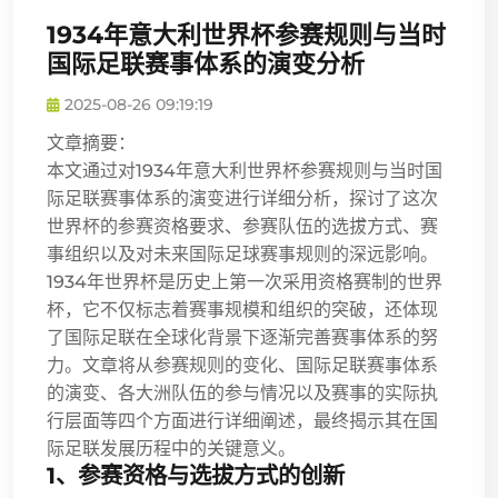
1934年意大利世界杯参赛规则与当时
国际足联赛事体系的演变分析
2025-08-26 09:19:19
文章摘要：
本文通过对1934年意大利世界杯参赛规则与当时国
际足联赛事体系的演变进行详细分析，探讨了这次
世界杯的参赛资格要求、参赛队伍的选拔方式、赛
事组织以及对未来国际足球赛事规则的深远影响。
1934年世界杯是历史上第一次采用资格赛制的世界
杯，它不仅标志着赛事规模和组织的突破，还体现
了国际足联在全球化背景下逐渐完善赛事体系的努
力。文章将从参赛规则的变化、国际足联赛事体系
的演变、各大洲队伍的参与情况以及赛事的实际执
行层面等四个方面进行详细阐述，最终揭示其在国
际足联发展历程中的关键意义。
1、参赛资格与选拔方式的创新