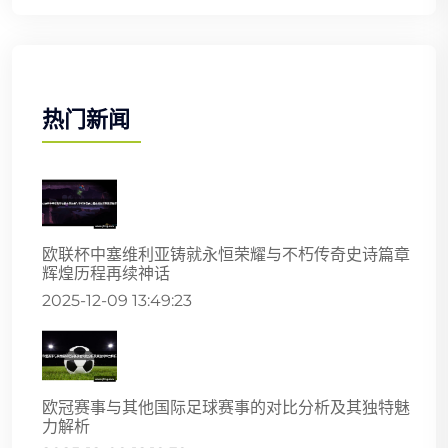
热门新闻
欧联杯中塞维利亚铸就永恒荣耀与不朽传奇史诗篇章
辉煌历程再续神话
2025-12-09 13:49:23
欧冠赛事与其他国际足球赛事的对比分析及其独特魅
力解析