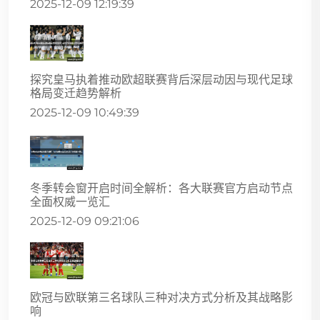
2025-12-09 12:19:39
探究皇马执着推动欧超联赛背后深层动因与现代足球
格局变迁趋势解析
2025-12-09 10:49:39
冬季转会窗开启时间全解析：各大联赛官方启动节点
全面权威一览汇
2025-12-09 09:21:06
欧冠与欧联第三名球队三种对决方式分析及其战略影
响