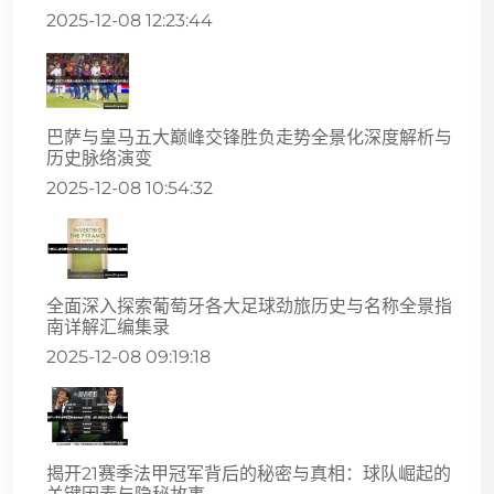
2025-12-08 12:23:44
巴萨与皇马五大巅峰交锋胜负走势全景化深度解析与
历史脉络演变
2025-12-08 10:54:32
全面深入探索葡萄牙各大足球劲旅历史与名称全景指
南详解汇编集录
2025-12-08 09:19:18
揭开21赛季法甲冠军背后的秘密与真相：球队崛起的