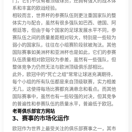
门，它们不仅有着顶级球员，还拥有强大的战术体
系和丰富的欧战经验。
相较而言，世界杯的参赛队伍则更注重国家队的整
体实力与配合，虽然有很多强队如巴西、德国、阿
根廷等，但由于每个国家的足球发展水平不同，参
赛队伍之间的质量差距相对较大，特别是一些较为
弱小的国家队，往往在小组赛阶段就被淘汰。其他
国际赛事如美洲杯和亚洲杯也是如此，它们的参赛
队伍质量相对欧冠较为参差，虽然有一些强队，但
整体竞争力仍然无法与欧洲顶级俱乐部相比。
此外，欧冠中的“死亡之组”常常让球迷充满期待，
每个小组的所有队伍都是来自顶级联赛，实力相差
无几，这使得每场比赛都充满悬念和看点。而其他
国际赛事中，虽然也有一些较强的对决，但其竞争
的普遍性和参赛队伍的质量水平，普遍低于欧冠。
老哥俱乐部官方网站
3、赛事的市场化运作
欧冠作为世界上最受关注的俱乐部赛事之一，其市