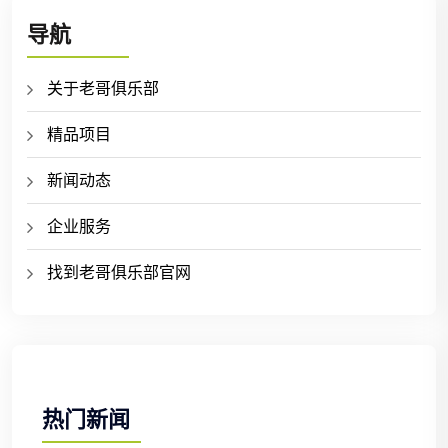
导航
关于老哥俱乐部
精品项目
新闻动态
企业服务
找到老哥俱乐部官网
热门新闻