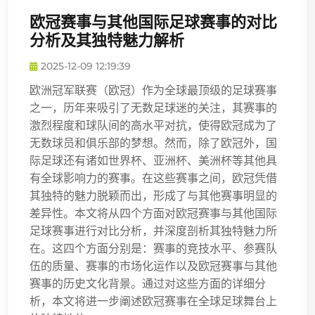
欧冠赛事与其他国际足球赛事的对比
分析及其独特魅力解析
2025-12-09 12:19:39
欧洲冠军联赛（欧冠）作为全球最顶级的足球赛事
之一，历年来吸引了无数足球迷的关注，其赛事的
激烈程度和球队间的高水平对抗，使得欧冠成为了
无数球员和俱乐部的梦想。然而，除了欧冠外，国
际足球还有诸如世界杯、亚洲杯、美洲杯等其他具
有全球影响力的赛事。在这些赛事之间，欧冠凭借
其独特的魅力脱颖而出，形成了与其他赛事明显的
差异性。本文将从四个方面对欧冠赛事与其他国际
足球赛事进行对比分析，并深度剖析其独特魅力所
在。这四个方面分别是：赛事的竞技水平、参赛队
伍的质量、赛事的市场化运作以及欧冠赛事与其他
赛事的历史文化背景。通过对这些方面的详细分
析，本文将进一步阐述欧冠赛事在全球足球舞台上