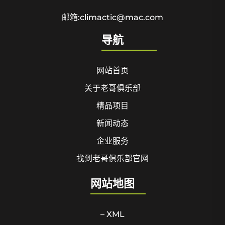
邮箱:climactic@mac.com
导航
网站首页
关于老哥俱乐部
精品项目
新闻动态
企业服务
找到老哥俱乐部官网
网站地图
– XML