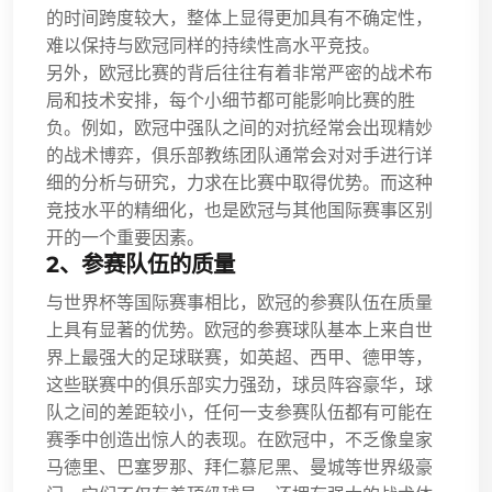
的时间跨度较大，整体上显得更加具有不确定性，
难以保持与欧冠同样的持续性高水平竞技。
另外，欧冠比赛的背后往往有着非常严密的战术布
局和技术安排，每个小细节都可能影响比赛的胜
负。例如，欧冠中强队之间的对抗经常会出现精妙
的战术博弈，俱乐部教练团队通常会对对手进行详
细的分析与研究，力求在比赛中取得优势。而这种
竞技水平的精细化，也是欧冠与其他国际赛事区别
开的一个重要因素。
2、参赛队伍的质量
与世界杯等国际赛事相比，欧冠的参赛队伍在质量
上具有显著的优势。欧冠的参赛球队基本上来自世
界上最强大的足球联赛，如英超、西甲、德甲等，
这些联赛中的俱乐部实力强劲，球员阵容豪华，球
队之间的差距较小，任何一支参赛队伍都有可能在
赛季中创造出惊人的表现。在欧冠中，不乏像皇家
马德里、巴塞罗那、拜仁慕尼黑、曼城等世界级豪