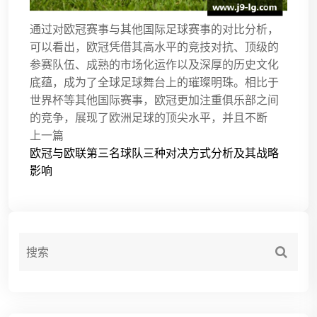
通过对欧冠赛事与其他国际足球赛事的对比分析，
可以看出，欧冠凭借其高水平的竞技对抗、顶级的
参赛队伍、成熟的市场化运作以及深厚的历史文化
底蕴，成为了全球足球舞台上的璀璨明珠。相比于
世界杯等其他国际赛事，欧冠更加注重俱乐部之间
的竞争，展现了欧洲足球的顶尖水平，并且不断
上一篇
欧冠与欧联第三名球队三种对决方式分析及其战略
影响