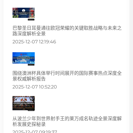
巴黎圣日耳曼通往欧冠荣耀的关键取胜战略与未来之
路深度解析全景
2025-12-07 12:19:46
围绕澳洲杯具体举行时间展开的国际赛事热点深度全
景权威解析报告
2025-12-07 10:52:20
从波兰少年到世界射手王的莱万成名轨迹全景深度解
析发展史探秘录
2025-12-07 09:19:37