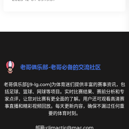
老哥俱乐部[j9-lg.com]为体育迷们提供丰富的赛事资讯，包
括足球、篮球、网球等项目。实时比赛结果、赛前分析和专
家点评，让您对比赛有更全面的了解。用户还可观看高清赛
事直播和精彩视频回放。每天更新内容，确保不漏过任何重
要的体育时刻。
邮箱:climactic@mac.com