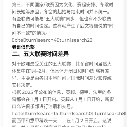
第三，不同国家/联赛因为文化、赛程安排、冬歇时
间长短等原因，冬窗的起始与结束时间并不统一。
有些联赛可能与“五大联赛”同步，但也有不少联赛
有自己的时间设定。这样就产生了后文将细说的“时
间不一致”的情况。
citeturn1search4turn1search2
老哥俱乐部
二、五大联赛时间差异
对于欧洲最受关注的五大联赛，其冬窗时间虽然大
体集中在1月–2月，但具体开闭日和时间却略有差
异，主要是由各国本地时间／国际时间差异和传统
安排决定。
根据 2025 年公布的信息，英超、德甲、法甲的冬
窗都会在 1 月 1 日开启。英超从 1 月 1 日开始，新窗
口允许俱乐部进行注册和交易。
citeturn1search14turn1search0turn1search8
而西甲和意甲稍晚一天——在 1 月 2 日开启。这说