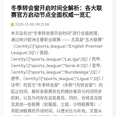
冬季转会窗开启时间全解析：各大联
赛官方启动节点全面权威一览汇
2025-12-09 09:21:06
本文旨在对“冬季转会窗开启时间”进行全面梳理，
通过统计欧洲主要职业联赛 —— 尤其是“五大联赛”
（entity["sports_league","English Premier
League",0] / 英超、
entity["sports_league","LaLiga",0] / 西甲、
entity["sports_league","Serie A",0] / 意甲、
entity["sports_league","Bundesliga",0] /
德甲、entity["sports_league","Ligue 1",0] /
法甲）的官方“冬季转会窗”（亦称“1月转会窗”）的
起止时间，解析各联赛存在的微妙差异与时间同步
机制，以及为何存在这些差异。同时，也将适当提
及其他一些联赛（如葡超、土超、沙特联赛等）／
非欧洲联赛的开闭时间，以便对比与补充。文章从