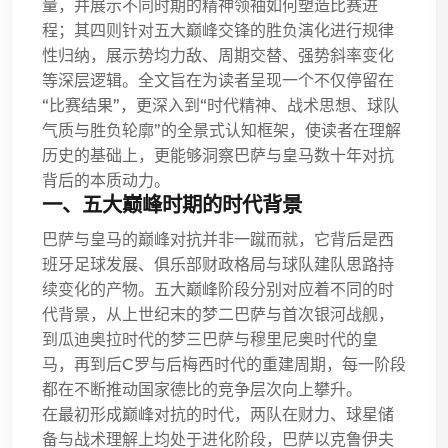
量，并展示不同时期的精神领袖如何塑造比赛进
程；其四则针对五大巅峰交锋的胜负演化进行规律
性归纳，展示势均力敌、周期交替、强势斜率变化
等深层逻辑。全文旨在为读者呈现一个不仅停留在
“比赛结果”，更深入到“时代精神、战术思想、球队
气质与胜负轮廓”的全景式认知框架，使读者在理解
历史的基础上，更能够洞察巴萨与皇马数十年对抗
背后的本质动力。
一、五大巅峰时期的时代背景
巴萨与皇马的巅峰对抗并非一蹴而就，它背后是西
班牙足球发展、俱乐部财政格局与球队建队思路持
续变化的产物。五大巅峰阶段分别对应着不同的时
代背景，从上世纪末的梦二巴萨与首次银河战舰，
到瓜迪奥拉时代的梦三巴萨与穆里尼奥时代的皇
马，再到后C罗与后梅西时代的重建周期，每一阶段
都在不断推动国家德比的竞争层次向上攀升。
在最初形成巅峰对抗的时代，两队在财力、球星储
备与战术理解上均处于进化阶段，巴萨以克鲁伊夫