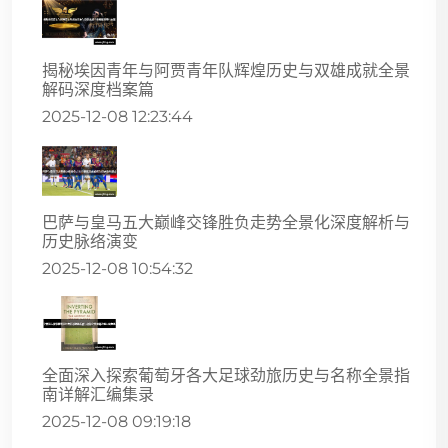
揭秘埃因青年与阿贾青年队辉煌历史与双雄成就全景
解码深度档案篇
2025-12-08 12:23:44
巴萨与皇马五大巅峰交锋胜负走势全景化深度解析与
历史脉络演变
2025-12-08 10:54:32
全面深入探索葡萄牙各大足球劲旅历史与名称全景指
南详解汇编集录
2025-12-08 09:19:18