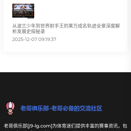
从波兰少年到世界射手王的莱万成名轨迹全景深度解
析发展史探秘录
2025-12-07 09:19:37
老哥俱乐部[j9-lg.com]为体育迷们提供丰富的赛事资讯，包