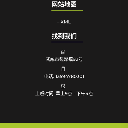
网站地图
– XML
找到我们
武威市镜澡镇92号
电话: 13594780301
上班时间: 早上9点 - 下午4点