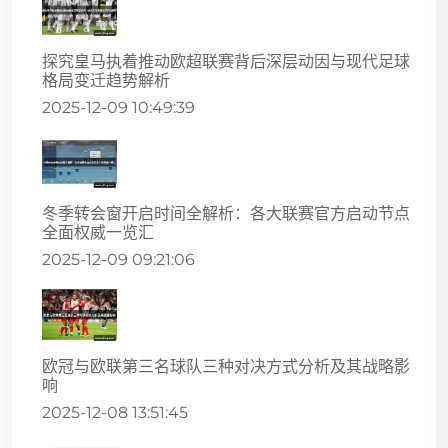
探究皇马执着推动欧超联赛背后深层动因与现代足球
格局变迁趋势解析
2025-12-09 10:49:39
冬季转会窗开启时间全解析：各大联赛官方启动节点
全面权威一览汇
2025-12-09 09:21:06
欧冠与欧联第三名球队三种对决方式分析及其战略影
响
2025-12-08 13:51:45