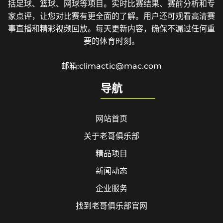
括足球、篮球、网球等项目。实时比赛结果、赛前分析和专
家点评，让您对比赛有更全面的了解。用户还可观看高清赛
事直播和精彩视频回放。每天更新内容，确保不漏过任何重
要的体育时刻。
邮箱:climactic@mac.com
导航
网站首页
关于老哥俱乐部
精品项目
新闻动态
企业服务
找到老哥俱乐部官网