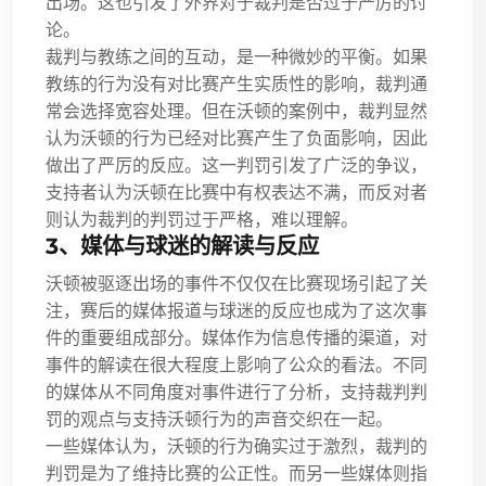
出场。这也引发了外界对于裁判是否过于严厉的讨
论。
裁判与教练之间的互动，是一种微妙的平衡。如果
教练的行为没有对比赛产生实质性的影响，裁判通
常会选择宽容处理。但在沃顿的案例中，裁判显然
认为沃顿的行为已经对比赛产生了负面影响，因此
做出了严厉的反应。这一判罚引发了广泛的争议，
支持者认为沃顿在比赛中有权表达不满，而反对者
则认为裁判的判罚过于严格，难以理解。
3、媒体与球迷的解读与反应
沃顿被驱逐出场的事件不仅仅在比赛现场引起了关
注，赛后的媒体报道与球迷的反应也成为了这次事
件的重要组成部分。媒体作为信息传播的渠道，对
事件的解读在很大程度上影响了公众的看法。不同
的媒体从不同角度对事件进行了分析，支持裁判判
罚的观点与支持沃顿行为的声音交织在一起。
一些媒体认为，沃顿的行为确实过于激烈，裁判的
判罚是为了维持比赛的公正性。而另一些媒体则指