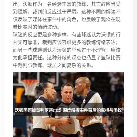
出，沃顿作为一名经验丰富的教练，其言辞应当受
到理解，裁判的反应过于严厉。这种不同的解读不
仅反映了媒体在事件中的角色，也反映了观众在观
看比赛时的情绪波动。
球迷的反应更是多种多样。有些球迷认为沃顿的行
为无可厚非，裁判应该容忍更多的教练情绪表达；
而另一些球迷则认为沃顿的举动过于不理智，应该
为此承担责任。这种分歧的观点也凸显了篮球比赛
中裁判与教练、球员之间复杂的关系。