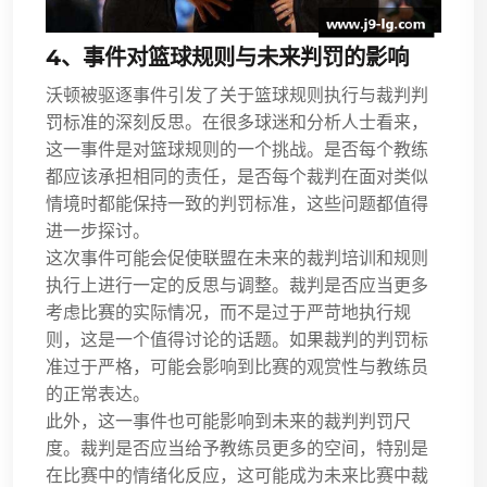
4、事件对篮球规则与未来判罚的影响
沃顿被驱逐事件引发了关于篮球规则执行与裁判判
罚标准的深刻反思。在很多球迷和分析人士看来，
这一事件是对篮球规则的一个挑战。是否每个教练
都应该承担相同的责任，是否每个裁判在面对类似
情境时都能保持一致的判罚标准，这些问题都值得
进一步探讨。
这次事件可能会促使联盟在未来的裁判培训和规则
执行上进行一定的反思与调整。裁判是否应当更多
考虑比赛的实际情况，而不是过于严苛地执行规
则，这是一个值得讨论的话题。如果裁判的判罚标
准过于严格，可能会影响到比赛的观赏性与教练员
的正常表达。
此外，这一事件也可能影响到未来的裁判判罚尺
度。裁判是否应当给予教练员更多的空间，特别是
在比赛中的情绪化反应，这可能成为未来比赛中裁