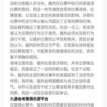
动机与依据入手分析。裁判在比赛中执行的是篮球
比赛的规则，而这一判罚通常会受到比赛进程、比
赛氛围、以及场上发生的具体情况的影响。沃顿在
比赛中的言行举止被认为超出了正常的赛场纪律，
因此裁判做出了驱逐的决定。在这一点上，有支持
者认为沃顿的行为过于激烈，裁判必须对这些行为
进行干预，以维护比赛的公平性和秩序。而反对者
则认为，裁判的判罚过于严苛，尤其是在这样紧张
的比赛氛围下，可能更多的是情绪化的决定，而非
基于明确的规则。
值得注意的是，裁判在驱逐沃顿时，并非立即做出
裁定，而是经过了一定的判断过程。在这个过程
中，裁判的主观判断对事件的发展起到了决定性的
作用。有时候，裁判会根据教练与自己对话的语
气、动作以及是否干扰了比赛进程等多重因素作出
判断，而这一点往往容易引起争议。
九游会老哥俱乐部平台
在篮球比赛中，裁判的判罚需要在极短的时间内做