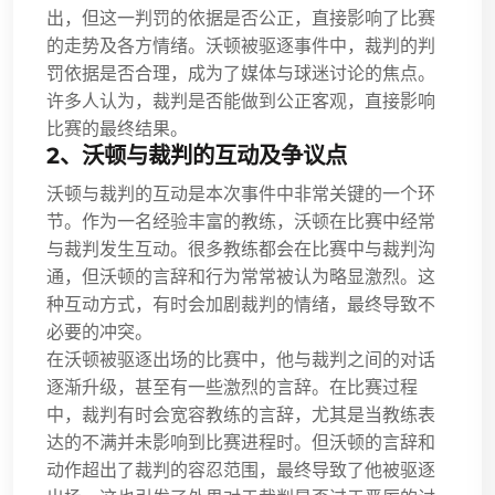
出，但这一判罚的依据是否公正，直接影响了比赛
的走势及各方情绪。沃顿被驱逐事件中，裁判的判
罚依据是否合理，成为了媒体与球迷讨论的焦点。
许多人认为，裁判是否能做到公正客观，直接影响
比赛的最终结果。
2、沃顿与裁判的互动及争议点
沃顿与裁判的互动是本次事件中非常关键的一个环
节。作为一名经验丰富的教练，沃顿在比赛中经常
与裁判发生互动。很多教练都会在比赛中与裁判沟
通，但沃顿的言辞和行为常常被认为略显激烈。这
种互动方式，有时会加剧裁判的情绪，最终导致不
必要的冲突。
在沃顿被驱逐出场的比赛中，他与裁判之间的对话
逐渐升级，甚至有一些激烈的言辞。在比赛过程
中，裁判有时会宽容教练的言辞，尤其是当教练表
达的不满并未影响到比赛进程时。但沃顿的言辞和
动作超出了裁判的容忍范围，最终导致了他被驱逐