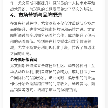
作，尤文图斯不断提升年轻球员的个人技术水平和
战术意识，为球队的长期发展奠定了坚实的基础。
4、市场营销与品牌塑造
在复兴的过程中，尤文图斯不仅仅注重球队竞技层
面的提升，也非常重视市场营销和品牌建设。尤文
图斯通过与全球知名品牌的合作，成功提升了俱乐
部的品牌价值。特别是在社交媒体和数字营销领
域，尤文图斯充分利用现代化手段，拉近了与球迷
之间的距离。
老哥俱乐部官网
尤文图斯通过建立全球粉丝社区、举办各种线上互
动活动以及利用明星球员的影响力，成功打造了一
个国际化的品牌形象。与此同时，俱乐部的商业运
作也开始逐渐超越传统的门票收入，通过赞助、商
品销售等方式，增加了球队的盈利空间。