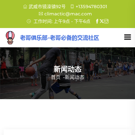
武威市镜澡镇92号
+13594780301
climactic@mac.com
工作时间: 上午9点 - 下午6点
新闻动态
首页
-
新闻动态