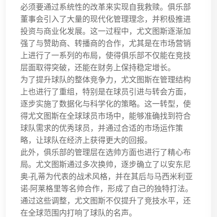
必须要通过系统性的改革来实现自我救赎。俱乐部
董事会引入了大量的现代化管理理念，并积极推进
投资与商业化发展。这一过程中，尤文图斯逐渐加
强了与赞助商、转播商的合作，尤其是在市场营销
上进行了一系列的布局，使得俱乐部不仅能在竞技
层面取得突破，还能在财务上保持稳定增长。
为了提升球队的整体竞争力，尤文图斯在管理结构
上也进行了重组，特别是在球员引进与转会方面，
逐步实施了数据化与科学化的策略。这一转型，使
得尤文图斯在全球球员市场中，能够准确找到符合
球队需求的优秀球员，并通过合适的市场运作策
略，让球队在经济上获得更大的回报。
此外，俱乐部的管理层在选帅方面也进行了精心布
局。尤文图斯通过多次换帅，逐步确立了以安东尼
奥·孔蒂为代表的战术风格，并在其后与马西米利亚
诺·阿莱格里等名帅合作，形成了自己的独特打法。
通过这些调整，尤文图斯不仅提升了竞技水平，还
在全球范围内打响了球队的名声。