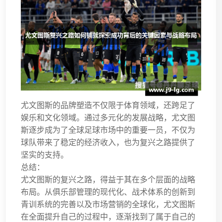
尤文图斯的品牌塑造不仅限于体育领域，还跨足了
娱乐和文化领域。通过多元化的发展战略，尤文图
斯逐步成为了全球足球市场中的重要一员，不仅为
球队带来了稳定的经济收入，也为复兴之路提供了
坚实的支持。
总结：
尤文图斯的复兴之路，得益于其在多个层面的战略
布局。从俱乐部管理的现代化、战术体系的创新到
青训系统的完善以及市场营销的全球化，尤文图斯
在全面提升自己的过程中，逐渐找到了属于自己的