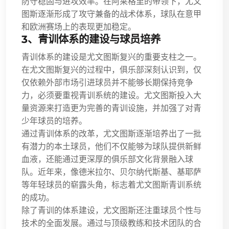
防守稳固与进攻效率。在阿莱格里的带领下，尤文
图斯逐渐形成了攻守兼备的战术体系，球队在意甲
和欧洲赛场上的表现更加稳定。
3、青训体系的建设与球员培养
青训体系的建设是尤文图斯复兴的重要支柱之一。
在尤文图斯复兴的过程中，俱乐部深刻认识到，仅
仅依赖外部市场引进球员并不能够长期保持竞争
力，必须要重视青训系统的建设。尤文图斯投入大
量资源来打造更为完善的青训设施，并加强了对青
少年球员的培养。
通过青训体系的改革，尤文图斯逐渐培养出了一批
有潜力的本土球员，他们不仅能够为球队提供新鲜
血液，还能通过更深厚的俱乐部文化背景融入球
队。近年来，像德米拉尔、贝尔纳代斯基、基耶萨
等年轻球员的崭露头角，标志着尤文图斯青训系统
的成功。
除了青训的体系建设，尤文图斯还注重球员个性与
技术的全面发展。通过与顶级教练和技术团队的合