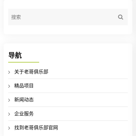
导航
关于老哥俱乐部
精品项目
新闻动态
企业服务
找到老哥俱乐部官网