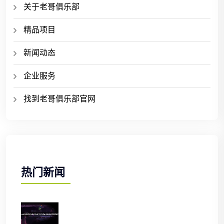
关于老哥俱乐部
精品项目
新闻动态
企业服务
找到老哥俱乐部官网
热门新闻