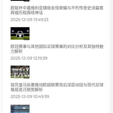
欧联杯中塞维利亚铸就永恒荣耀与不朽传奇史诗篇章
辉煌历程再续神话
2025-12-09 13:49:23
欧冠赛事与其他国际足球赛事的对比分析及其独特魅
力解析
2025-12-09 12:19:39
探究皇马执着推动欧超联赛背后深层动因与现代足球
格局变迁趋势解析
2025-12-09 10:49:39