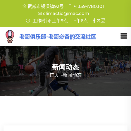
武威市镜澡镇92号
+13594780301
climactic@mac.com
工作时间: 上午9点 - 下午6点
新闻动态
首页
-
新闻动态