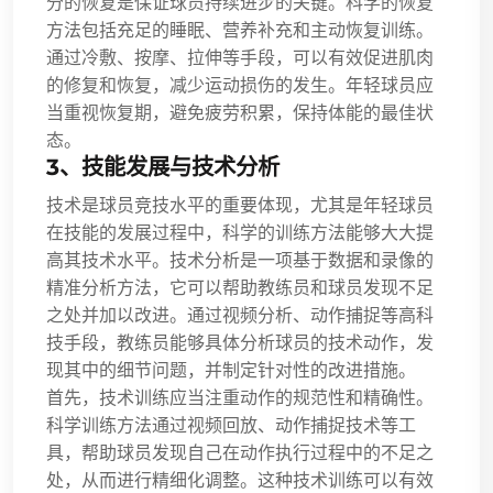
分的恢复是保证球员持续进步的关键。科学的恢复
方法包括充足的睡眠、营养补充和主动恢复训练。
通过冷敷、按摩、拉伸等手段，可以有效促进肌肉
的修复和恢复，减少运动损伤的发生。年轻球员应
当重视恢复期，避免疲劳积累，保持体能的最佳状
态。
3、技能发展与技术分析
技术是球员竞技水平的重要体现，尤其是年轻球员
在技能的发展过程中，科学的训练方法能够大大提
高其技术水平。技术分析是一项基于数据和录像的
精准分析方法，它可以帮助教练员和球员发现不足
之处并加以改进。通过视频分析、动作捕捉等高科
技手段，教练员能够具体分析球员的技术动作，发
现其中的细节问题，并制定针对性的改进措施。
首先，技术训练应当注重动作的规范性和精确性。
科学训练方法通过视频回放、动作捕捉技术等工
具，帮助球员发现自己在动作执行过程中的不足之
处，从而进行精细化调整。这种技术训练可以有效