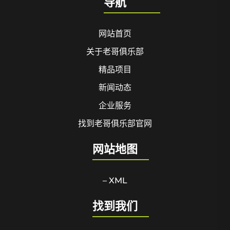
导航
网站首页
关于老哥俱乐部
精品项目
新闻动态
企业服务
找到老哥俱乐部官网
网站地图
– XML
找到我们