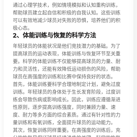
通过心理学技术，例如情境模拟和认知重构训练，
帮助球员建立起自信和积极的自我认知。这些训练
可以有效地减少球员对失败的恐惧，培养他们的积
极心态。
2、体能训练与恢复的科学方法
年轻球员的体能状况是他们竞技潜力的基础。为了
提高球员的运动表现，体能训练与恢复环节至关重
要。科学的体能训练不仅能够提高球员的力量、耐
力和灵活性，还能有效降低运动损伤的风险，帮助
球员在高强度的训练和比赛中保持良好的状态。
首先，体能训练要科学合理地制定计划，避免过度
训练。年轻球员的身体处于生长发育阶段，过度训
练会导致伤病或影响成长。因此，训练应遵循渐进
性原则，逐步提高训练强度，同时兼顾力量、速
度、耐力等多方面的综合素质。通过有针对性的力
量训练和有氧训练，全面提升球员的运动能力。
其次，恢复训练同样重要。在高强度的训练后，充