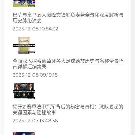
巴萨与皇马五大巅峰交锋胜负走势全景化深度解析与
历史脉络演变
2025-12-08 10:54:32
全面深入探索葡萄牙各大足球劲旅历史与名称全景指
南详解汇编集录
2025-12-08 09:19:18
揭开21赛季法甲冠军背后的秘密与真相：球队崛起的
关键因素与隐秘故事
2025-12-07 13:48:36