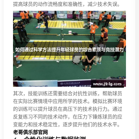
提高球员的动作流畅度和准确性，减少技术失误。
其次，技能训练还需要结合对抗性训练，帮助球员
在实际比赛情境中应用所学的技术。模拟比赛环境
的训练可以提升球员在高压下的技术执行力。通过
反复练习不同的技术动作，在压力下锤炼球员的应
变能力和技术稳定性，逐步提升他们的技术水平。
老哥俱乐部官网