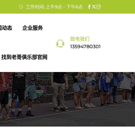
工作时间: 上午9点 - 下午6点
闻动态
企业服务
致电我们
13594780301
找到老哥俱乐部官网