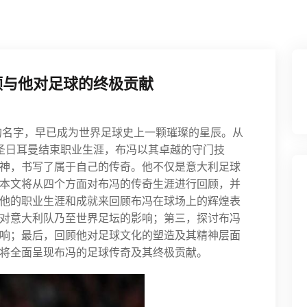
顾与他对足球的终极贡献
的名字，早已成为世界足球史上一颗璀璨的星辰。从
巴黎圣日耳曼结束职业生涯，布冯以其卓越的守门技
神，书写了属于自己的传奇。他不仅是意大利足球
本文将从四个方面对布冯的传奇生涯进行回顾，并
他的职业生涯和成就来回顾布冯在球场上的辉煌表
对意大利队乃至世界足坛的影响；第三，探讨布冯
响；最后，回顾他对足球文化的塑造及其精神层面
将全面呈现布冯的足球传奇及其终极贡献。