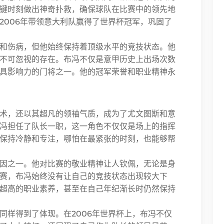
键时刻做出神奇扑救，确保球队在比赛中的领先地
2006年带领意大利队赢得了世界杯冠军，巩固了
和伤病，但他始终保持着顶级水平的竞技状态。他
不可忽视的存在。布冯不仅是意甲历史上出场次数
具影响力的门将之一。他的冠军荣誉和职业精神永
术，还以其超凡的领袖气质，成为了尤文图斯和意
冯担任了队长一职，这一角色不仅仅是场上的指挥
保持冷静和专注，哪怕在最紧张的时刻，也能够帮
因之一。他对比赛的敬业精神让人钦佩，无论是身
赛，布冯始终没有让自己的竞技状态出现较大下
超高的职业素养，甚至在自己年纪渐长时仍然保持
同样得到了体现。在2006年世界杯上，布冯不仅