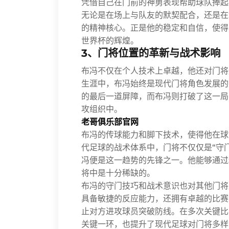
凭借自己在门前的神勇表现帮助球队捧起
无论是在场上与队友的默契配合，还是在
的精神核心。正是他的稳定和自信，使得
世界杯的辉煌。
3、门将位置的革新与战术影响
布冯不仅在个人技术上卓越，他还对门将
生涯中，布冯始终是现代门将角色发展的
的最后一道屏障，而布冯则打破了这一局
攻组织中。
老哥俱乐部官网
布冯的传球能力和脚下技术，使得他在球
代足球的战术体系中，门将不仅仅是“守
冯便是这一趋势的先锋之一。他能够通过
将中是十分稀缺的。
布冯的守门技巧和战术意识也对其他门将
具备敏捷的反应能力，还拥有卓越的比赛
止对方进攻球员突破防线。在多次关键比
关键一环，也提升了现代足球对门将多样