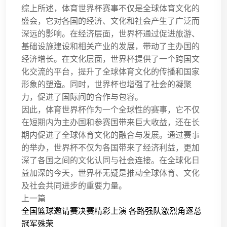
综上所述，体育世界杯赛事不仅是全球体育文化的
盛会，它对各国的经济、文化和社会产生了广泛而
深远的影响。在经济层面，世界杯通过促进旅游、
基础设施建设和相关产业的发展，带动了主办国的
经济增长。在文化层面，世界杯提供了一个跨国文
化交流的平台，提升了全球体育文化的传播和国家
形象的塑造。同时，世界杯也增强了社会的凝聚
力，促进了国际间的合作与包容。
因此，体育世界杯作为一个全球性的赛事，它不仅
在短期内为主办国和参赛国带来巨大收益，还在长
期内促进了全球体育文化的融合与发展。通过赛事
的举办，世界杯不仅为各国带来了经济利益，更加
深了各国之间的文化认同与社会连接。在全球化日
益加深的今天，世界杯无疑是推动全球体育、文化
及社会共同进步的重要力量。
上一篇
全国篮球邀请赛决赛精彩上演 各路强队激烈角逐总
冠军殊荣