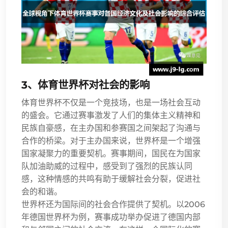
3、体育世界杯对社会的影响
体育世界杯不仅是一个竞技场，也是一场社会互动
的盛会。它通过赛事激发了人们的集体主义精神和
民族自豪感，在主办国和参赛国之间架起了沟通与
合作的桥梁。对于主办国来说，世界杯是一个增强
国家凝聚力的重要契机。赛事期间，国民在为国家
队加油助威的过程中，感受到了强烈的民族认同
感，这种情感的共鸣有助于缓解社会分裂，促进社
会的和谐。
世界杯还为国际间的社会合作提供了契机。以2006
年德国世界杯为例，赛事成功举办促进了德国内部