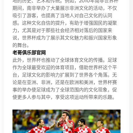
地的历史、艺术和传统。例如，2010年南非世界杯
期间，南非举办了大量展示非洲文化的活动，不仅
吸引了游客，也提高了当地人对自己文化的认同
感。这种文化自信的提升，有助于增强国民的凝聚
力，尤其是对于那些社会经济相对落后的国家来
说，世界杯成为了展示其文化魅力和振兴国家形象
的舞台。
老哥俱乐部官网
此外，世界杯也推动了全球体育文化的传播。足球
作为全球最受欢迎的体育项目，借助世界杯这个平
台，足球文化的影响力扩展到了世界各个角落。无
论是在亚洲、非洲，还是在欧洲和美洲，世界杯赛
事的举办使足球成为了全球范围内的文化现象，促
使更多人参与其中，享受这项运动所带来的乐趣。