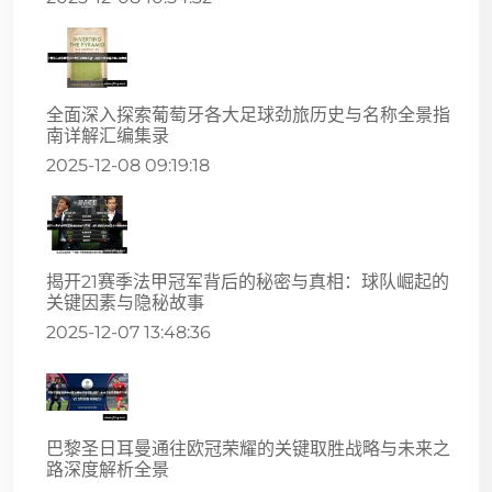
全面深入探索葡萄牙各大足球劲旅历史与名称全景指
南详解汇编集录
2025-12-08 09:19:18
揭开21赛季法甲冠军背后的秘密与真相：球队崛起的
关键因素与隐秘故事
2025-12-07 13:48:36
巴黎圣日耳曼通往欧冠荣耀的关键取胜战略与未来之
路深度解析全景