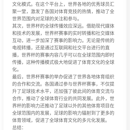
文化模式。在这个平台上，世界各地的优秀球员汇
聚一堂，激发了各国对体育竞技的热情，推动了全
世界范围内对足球的关注和参与。
其次，世界杯的全球传播效应深远。借助现代媒体
和技术的发展，世界杯赛事的实时转播和社交媒体
互动，进一步加深了赛事的影响力。无论是传统的
电视转播，还是通过互联网和社交平台进行的直
播，世界杯的赛事内容几乎可以在全球范围内即时
传播，这种传播模式极大地促进了体育文化的全球
化。
最后，世界杯赛事的举办促进了世界各地体育组织
的合作和交流。各国通过参与世界杯赛事，不仅提
升了足球技术水平，还加强了彼此间的体育交流与
合作，推动了全球体育行业的共同发展。此外，世
界杯的影响力还推动了足球以外的其他体育项目在
全球范围内的发展，足球的影响力辐射到了更多的
体育领域，促进了全球体育文化的多元化发展。
总结：