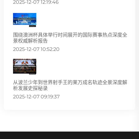
2025-12-07 12:19:46
围绕澳洲杯具体举行时间展开的国际赛事热点深度全
景权威解析报告
2025-12-07 10:52:20
从波兰少年到世界射手王的莱万成名轨迹全景深度解
析发展史探秘录
2025-12-07 09:19:37