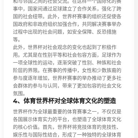
和与邻国之间的社会交流。在这样一个国际化的赛
事中，国家间通过足球建立了合作关系，强化了跨
国的社会纽带。此外，世界杯赛事的组织还促使各
国政府和非政府组织加强合作，共同解决赛事举办
过程中出现的社会问题，如安全保障、反恐措施
等。
此外，世界杯对社会观念的变化也起到了积极作
用。尤其是在性别平等和社会包容方面，足球作为
一项全球性的运动，逐渐突破了性别、种族和社会
阶层的界限。在赛事的传播中，女性和少数族裔的
参与度逐年增加，世界杯赛事的举办推动了更多社
会群体的参与与认同，带来了更加包容的社会文化
氛围。
4、体育世界杯对全球体育文化的塑造
世界杯作为全球最重要的体育赛事之一，不仅仅是
各国展示体育实力的平台，也塑造了全球体育文化
的核心价值。首先，世界杯将竞技体育的竞技性、
娱乐性与国际性结合，形成了一种独特的全球体育