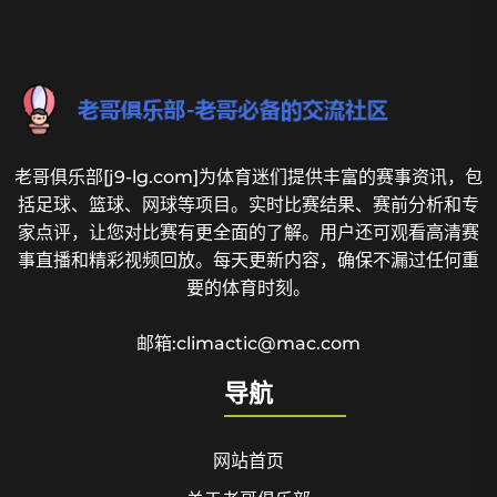
老哥俱乐部[j9-lg.com]为体育迷们提供丰富的赛事资讯，包
括足球、篮球、网球等项目。实时比赛结果、赛前分析和专
家点评，让您对比赛有更全面的了解。用户还可观看高清赛
事直播和精彩视频回放。每天更新内容，确保不漏过任何重
要的体育时刻。
邮箱:climactic@mac.com
导航
网站首页