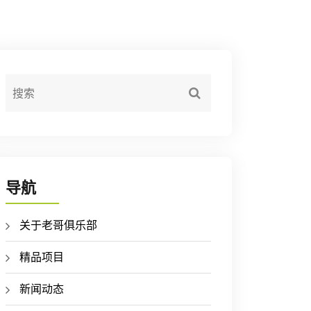
导航
关于老哥俱乐部
精品项目
新闻动态