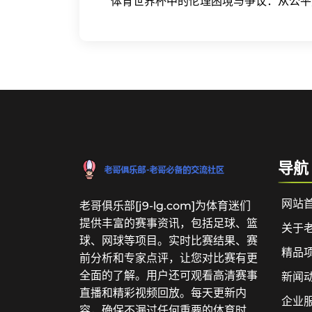
体育世界杯中的伦理困境与争议：从公平
导航
网站
老哥俱乐部[j9-lg.com]为体育迷们
提供丰富的赛事资讯，包括足球、篮
关于
球、网球等项目。实时比赛结果、赛
精品
前分析和专家点评，让您对比赛有更
全面的了解。用户还可观看高清赛事
新闻
直播和精彩视频回放。每天更新内
企业
容，确保不漏过任何重要的体育时