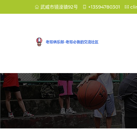
武威市镜澡镇92号
+13594780301
cl