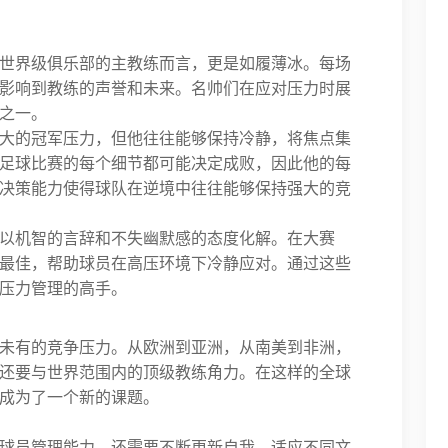
世界级俱乐部的主教练而言，更是如履薄冰。每场
影响到教练的声誉和未来。名帅们在应对压力时展
之一。
大的冠军压力，但他往往能够保持冷静，将焦点集
足球比赛的每个细节都可能决定成败，因此他的每
决策能力使得球队在逆境中往往能够保持强大的竞
以机智的言辞和不失幽默感的态度化解。在大赛
最佳，帮助球员在高压环境下冷静应对。通过这些
压力管理的高手。
未有的竞争压力。从欧洲到亚洲，从南美到非洲，
还要与世界范围内的顶级教练角力。在这样的全球
成为了一个新的课题。
球员管理能力，还需要不断更新自我、适应不同文