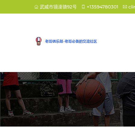
武威市镜澡镇92号
+13594780301
cl