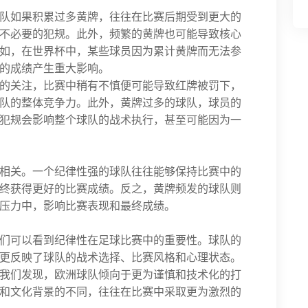
队如果积累过多黄牌，往往在比赛后期受到更大的
不必要的犯规。此外，频繁的黄牌也可能导致核心
如，在世界杯中，某些球员因为累计黄牌而无法参
的成绩产生重大影响。
的关注，比赛中稍有不慎便可能导致红牌被罚下，
队的整体竞争力。此外，黄牌过多的球队，球员的
犯规会影响整个球队的战术执行，甚至可能因为一
相关。一个纪律性强的球队往往能够保持比赛中的
终获得更好的比赛成绩。反之，黄牌频发的球队则
压力中，影响比赛表现和最终成绩。
们可以看到纪律性在足球比赛中的重要性。球队的
更反映了球队的战术选择、比赛风格和心理状态。
我们发现，欧洲球队倾向于更为谨慎和技术化的打
和文化背景的不同，往往在比赛中采取更为激烈的