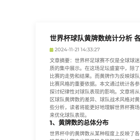
世界杯球队黄牌数统计分析 
2024-11-21 14:33:27
文章摘要：世界杯足球赛不仅是全球球迷
质的集中展示。在这场足坛盛宴中，除了
比赛的走势和结果。而黄牌作为反映球队
比赛风格的重要依据。本文通过统计各参
探讨纪律性对球队表现的影响。文章将从
区球队黄牌数的差异、球队战术风格对黄
些分析，读者将能更好地理解世界杯赛场
来优化球队表现。
1、黄牌数的总体分布
世界杯中的黄牌数从某种程度上反映了各