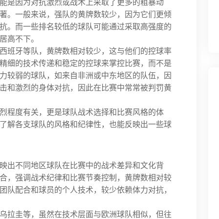
能是因为对抗激烈或战术上采取了更多的粗暴动
著。一般来说，强队的黄牌数较少，因为它们更倾
抗。而一些排名较低的球队可能通过采取高强度的
居高不下。
西班牙等队，黄牌数相对较少，这与他们的控球率
精细的技术传递和稳定的控球来掌控比赛，而不是
力较弱的球队，如来自非洲或中东地区的队伍，因
击和激烈的身体对抗，因此在比赛中常常被判罚黄
烈程度有关，更是球队战术选择和比赛风格的体
了解各支球队的风格和纪律性，也能反映出一些球
映出不同地区球队在比赛中的战术差异和文化背
合，强调战术纪律和比赛节奏控制，黄牌数相对较
团队配合和球员的个人技术，较少依赖体力对抗，
乌拉圭等，虽然在技术层面与欧洲球队相似，但往