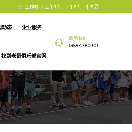
工作时间: 上午9点 - 下午6点
闻动态
企业服务
致电我们
13594780301
找到老哥俱乐部官网