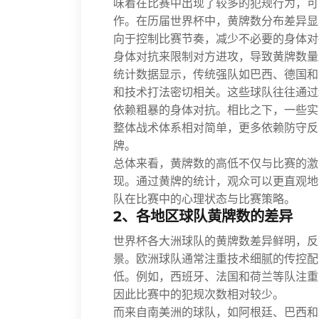
味着在比赛中出现了较多的犯规行为，可
作。在历届世界杯中，黄牌数分布差异显
向于控制比赛节奏，减少不必要的身体对
身体对抗来限制对方进攻，导致黄牌数量
统计数据显示，传统强队如巴西、德国和
和技术打法密切相关。这些球队往往通过
依赖粗暴的身体对抗。相比之下，一些实
整体战术体系相对简单，更多依赖防守反
牌。
总体来看，黄牌数的高低不仅与比赛的激
现。通过黄牌的统计，观众可以更直观地
队在比赛中的心理状态与比赛策略。
2、各地区球队黄牌数的差异
世界杯各大洲球队的黄牌数差异鲜明，反
景。欧洲球队通常注重技术细腻的传控配
低。例如，西班牙、法国和荷兰等队注重
因此比赛中的犯规次数相对较少。
而来自南美洲的球队，如阿根廷、巴西和