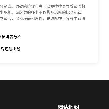
分紧密。强硬的防守和高压逼抢往往会导致黄牌数
少犯规。黄牌数的多少不仅影响球队的比赛纪律
制黄牌，保持冷静和理性，是球队在世界杯中取得
球员阵容分析
的辉煌与挑战
网站地图