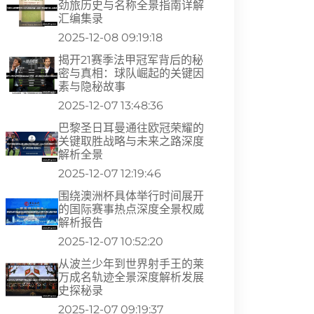
劲旅历史与名称全景指南详解
汇编集录
2025-12-08 09:19:18
揭开21赛季法甲冠军背后的秘
密与真相：球队崛起的关键因
素与隐秘故事
2025-12-07 13:48:36
巴黎圣日耳曼通往欧冠荣耀的
关键取胜战略与未来之路深度
解析全景
2025-12-07 12:19:46
围绕澳洲杯具体举行时间展开
的国际赛事热点深度全景权威
解析报告
2025-12-07 10:52:20
从波兰少年到世界射手王的莱
万成名轨迹全景深度解析发展
史探秘录
2025-12-07 09:19:37