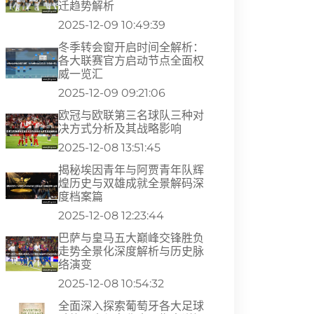
迁趋势解析
2025-12-09 10:49:39
冬季转会窗开启时间全解析：
各大联赛官方启动节点全面权
威一览汇
2025-12-09 09:21:06
欧冠与欧联第三名球队三种对
决方式分析及其战略影响
2025-12-08 13:51:45
揭秘埃因青年与阿贾青年队辉
煌历史与双雄成就全景解码深
度档案篇
2025-12-08 12:23:44
巴萨与皇马五大巅峰交锋胜负
走势全景化深度解析与历史脉
络演变
2025-12-08 10:54:32
全面深入探索葡萄牙各大足球