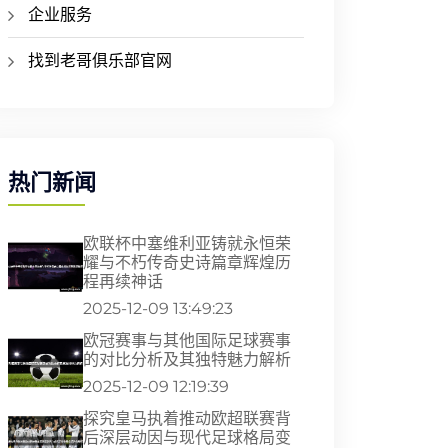
企业服务
找到老哥俱乐部官网
热门新闻
欧联杯中塞维利亚铸就永恒荣
耀与不朽传奇史诗篇章辉煌历
程再续神话
2025-12-09 13:49:23
欧冠赛事与其他国际足球赛事
的对比分析及其独特魅力解析
2025-12-09 12:19:39
探究皇马执着推动欧超联赛背
后深层动因与现代足球格局变