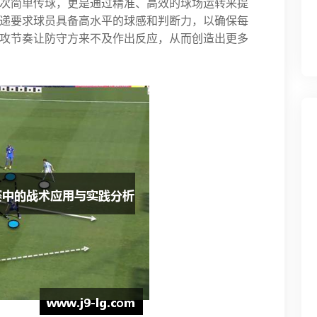
次简单传球，更是通过精准、高效的球场运转来提
递要求球员具备高水平的球感和判断力，以确保每
攻节奏让防守方来不及作出反应，从而创造出更多