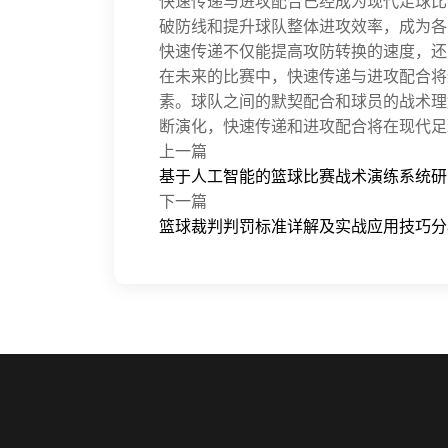
快速传递与进攻配合已经成为现代足球比
破防线和提升球队整体进攻效率，成为各
快速传递不仅能提高攻防转换的速度，还
在未来的比赛中，快速传递与进攻配合将
素。球队之间的默契配合和球员的战术理
断演化，快速传递和进攻配合将在现代足
上一篇
基于人工智能的篮球比赛战术演练系统研
下一篇
篮球裁判判罚标准详解及实战应用技巧分