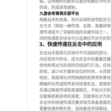
破。这样精妙的配合在面对密集防守时尤
防线，形成进攻威胁。
九游会老哥俱乐部平台
随着战术的发展，现代足球的进攻配合已
合方式（例如一脚传球、反跑、直塞球等
速传递成为了突破防线的关键手段之一。
间的快速配合往往可以迅速拉开对方的防
3、快速传递在反击中的应用
反击战术是现代足球中不可或缺的部分，
内实现攻守转化，成为反击中的重要武器
效地利用对方防线的空档进行打击。在快
防线，减少对方重新站位的时间，从而提
例如，英超球队托特纳姆热刺常常依靠快
精确的长传或短传发动快速反击，直接穿
员通过精准传球和高速跑位，不给对方防
仅能够提高进攻的速度，还能够在对方防
反击中的快速传递还要求球员具备高度的
需要快速判断形势，选择最佳传球路线。