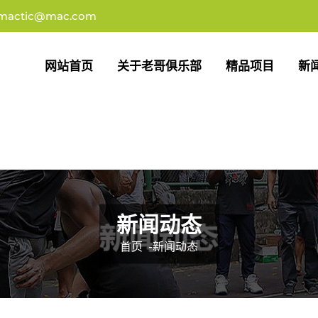
imactic@mac.com
网站首页
关于老哥俱乐部
精品项目
新
新闻动态
首页
-
新闻动态