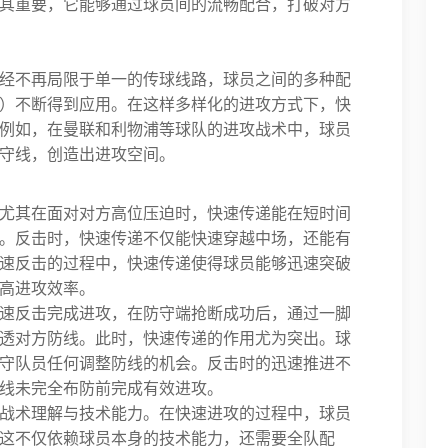
其重要，它能够通过球员间的流畅配合，打破对方
经不再局限于单一的传球线路，球员之间的多种配
）不断得到应用。在这样多样化的进攻方式下，快
例如，在曼联和利物浦等球队的进攻战术中，球员
守线，创造出进攻空间。
尤其在面对对方高位压迫时，快速传递能在短时间
。反击时，快速传递不仅能快速穿越中场，还能有
速反击的过程中，快速传递使得球员能够迅速突破
高进攻效率。
速反击完成进攻，在防守端抢断成功后，通过一脚
透对方防线。此时，快速传递的作用尤为突出。球
守队员任何调整防线的机会。反击时的迅速推进不
线未完全布防前完成有效进攻。
战术理解与技术能力。在快速进攻的过程中，球员
这不仅依赖球员本身的技术能力，还需要全队配