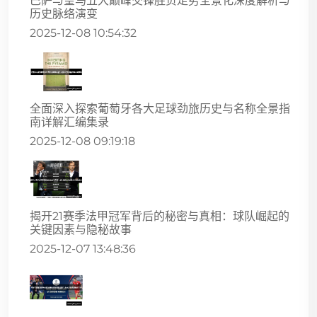
巴萨与皇马五大巅峰交锋胜负走势全景化深度解析与
历史脉络演变
2025-12-08 10:54:32
全面深入探索葡萄牙各大足球劲旅历史与名称全景指
南详解汇编集录
2025-12-08 09:19:18
揭开21赛季法甲冠军背后的秘密与真相：球队崛起的
关键因素与隐秘故事
2025-12-07 13:48:36