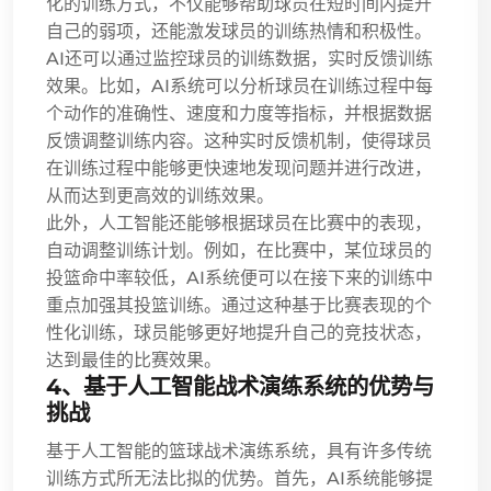
化的训练方式，不仅能够帮助球员在短时间内提升
自己的弱项，还能激发球员的训练热情和积极性。
AI还可以通过监控球员的训练数据，实时反馈训练
效果。比如，AI系统可以分析球员在训练过程中每
个动作的准确性、速度和力度等指标，并根据数据
反馈调整训练内容。这种实时反馈机制，使得球员
在训练过程中能够更快速地发现问题并进行改进，
从而达到更高效的训练效果。
此外，人工智能还能够根据球员在比赛中的表现，
自动调整训练计划。例如，在比赛中，某位球员的
投篮命中率较低，AI系统便可以在接下来的训练中
重点加强其投篮训练。通过这种基于比赛表现的个
性化训练，球员能够更好地提升自己的竞技状态，
达到最佳的比赛效果。
4、基于人工智能战术演练系统的优势与
挑战
基于人工智能的篮球战术演练系统，具有许多传统
训练方式所无法比拟的优势。首先，AI系统能够提