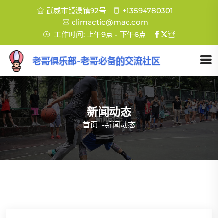
武威市镜澡镇92号
+13594780301
climactic@mac.com
工作时间: 上午9点 - 下午6点
新闻动态
首页
-
新闻动态