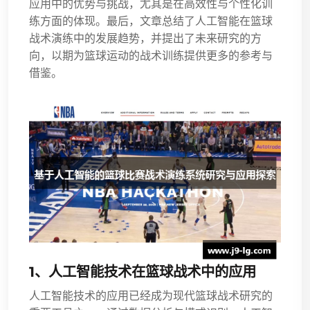
应用中的优势与挑战，尤其是在高效性与个性化训
练方面的体现。最后，文章总结了人工智能在篮球
战术演练中的发展趋势，并提出了未来研究的方
向，以期为篮球运动的战术训练提供更多的参考与
借鉴。
1、人工智能技术在篮球战术中的应用
人工智能技术的应用已经成为现代篮球战术研究的