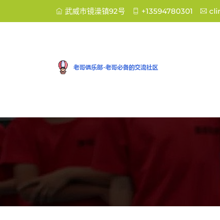
武威市镜澡镇92号
+13594780301
cl