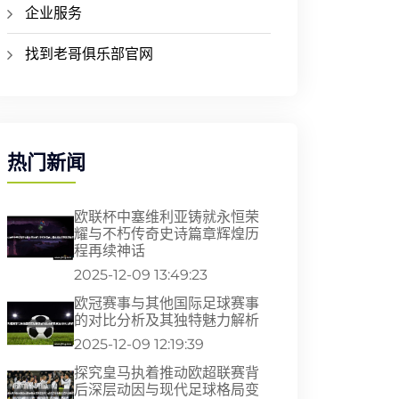
企业服务
找到老哥俱乐部官网
热门新闻
欧联杯中塞维利亚铸就永恒荣
耀与不朽传奇史诗篇章辉煌历
程再续神话
2025-12-09 13:49:23
欧冠赛事与其他国际足球赛事
的对比分析及其独特魅力解析
2025-12-09 12:19:39
探究皇马执着推动欧超联赛背
后深层动因与现代足球格局变