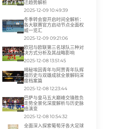
迁趋势解析
2025-12-09 10:49:39
冬季转会窗开启时间全解析：
各大联赛官方启动节点全面权
威一览汇
2025-12-09 09:21:06
欧冠与欧联第三名球队三种对
决方式分析及其战略影响
2025-12-08 13:51:45
揭秘埃因青年与阿贾青年队辉
煌历史与双雄成就全景解码深
度档案篇
2025-12-08 12:23:44
巴萨与皇马五大巅峰交锋胜负
走势全景化深度解析与历史脉
络演变
2025-12-08 10:54:32
全面深入探索葡萄牙各大足球