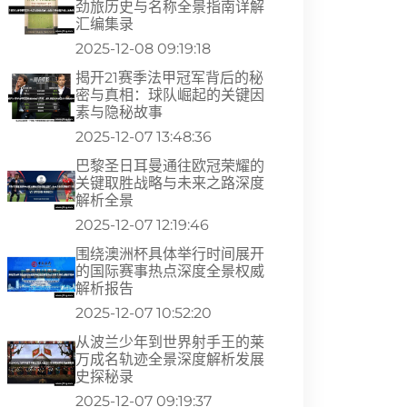
劲旅历史与名称全景指南详解
汇编集录
2025-12-08 09:19:18
揭开21赛季法甲冠军背后的秘
密与真相：球队崛起的关键因
素与隐秘故事
2025-12-07 13:48:36
巴黎圣日耳曼通往欧冠荣耀的
关键取胜战略与未来之路深度
解析全景
2025-12-07 12:19:46
围绕澳洲杯具体举行时间展开
的国际赛事热点深度全景权威
解析报告
2025-12-07 10:52:20
从波兰少年到世界射手王的莱
万成名轨迹全景深度解析发展
史探秘录
2025-12-07 09:19:37