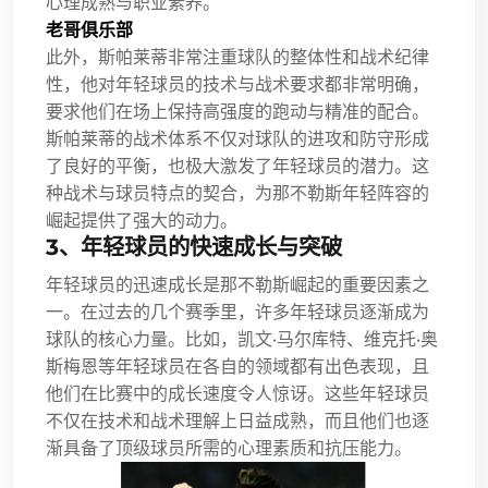
心理成熟与职业素养。
老哥俱乐部
此外，斯帕莱蒂非常注重球队的整体性和战术纪律
性，他对年轻球员的技术与战术要求都非常明确，
要求他们在场上保持高强度的跑动与精准的配合。
斯帕莱蒂的战术体系不仅对球队的进攻和防守形成
了良好的平衡，也极大激发了年轻球员的潜力。这
种战术与球员特点的契合，为那不勒斯年轻阵容的
崛起提供了强大的动力。
3、年轻球员的快速成长与突破
年轻球员的迅速成长是那不勒斯崛起的重要因素之
一。在过去的几个赛季里，许多年轻球员逐渐成为
球队的核心力量。比如，凯文·马尔库特、维克托·奥
斯梅恩等年轻球员在各自的领域都有出色表现，且
他们在比赛中的成长速度令人惊讶。这些年轻球员
不仅在技术和战术理解上日益成熟，而且他们也逐
渐具备了顶级球员所需的心理素质和抗压能力。