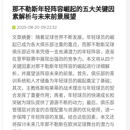
那不勒斯年轻阵容崛起的五大关键因
素解析与未来前景展望
2025-08-20 09:22:32
文章摘要：随着足球世界不断发展，年轻球员的崛
起已成为各大俱乐部注重的重点，而那不勒斯足球
俱乐部近年来凭借一支充满潜力的年轻阵容，逐渐
在意甲联赛中展现出强劲的竞争力。本文将从四个
关键因素对那不勒斯年轻阵容的崛起进行详细解
析，并展望该阵容未来的前景。首先，俱乐部的青
训系统和人才储备为年轻球员的崛起奠定了基础；
其次，主教练斯帕莱蒂的战术理念与年轻球员的契
合发挥了重要作用；再者，年轻球员的快速成长和
突破为球队提供了源源不断的动力；最后，俱乐部
管理层对资金的合理配置与资源的优化使用，进一
步保障了年轻阵容的发展。结合这些因素，本文还
将探讨未来几年那不勒斯在欧洲足球舞台的潜力与