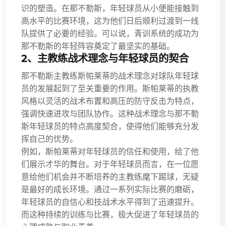
识的塑造。在那不勒斯，年轻球员从小便能接触到
高水平的比赛环境，这为他们日后顺利过渡到一线
队提供了必要的经验。可以说，青训系统的成功为
那不勒斯的年轻阵容奠定了最坚实的基础。
2、主教练战术理念与年轻球员的契合
那不勒斯主教练斯帕莱蒂的战术理念对球队年轻球
员的发展起到了至关重要的作用。斯帕莱蒂的执教
风格以灵活的战术布置和高压的防守反击为特点，
强调快速进攻与团队协作。这种战术理念与那不勒
斯年轻球员的特点高度契合，使得他们能够充分发
挥自己的优势。
例如，斯帕莱蒂对年轻球员的信任和使用，给了他
们展示才华的舞台。对于年轻球员而言，在一位愿
意给他们机会并不断培养的主教练麾下踢球，无疑
是最好的成长环境。通过一系列实际比赛的磨砺，
年轻球员的自信心和技战术水平得到了迅速提升。
而这种持续的训练与比赛，极大促进了年轻球员的