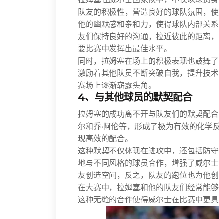
队友的积极性，营造良好的球队氛围，使
他的幽默感和亲和力，使得球队内部关系
友们保持良好的沟通，拉近彼此的距离，
要比赛中发挥出最佳水平。
同时，拉姆塞在场上的积极表现也鼓舞了
激励着其他队员不断突破自我，提升技术
赛场上逐渐崭露头角。
4、与其他球员的默契配合
拉姆塞的成功离不开与队友们的默契配合
尔和乔·阿伦等，形成了极为有效的化学
现高效的配合。
这种默契不仅体现在进攻中，还包括防守
地与不同风格的球员合作，增强了威尔士
友创造空间，反之，队友的跑位也为他创
在大赛中，拉姆塞和他的队友们经常能够
这种无缝的合作使得威尔士在比赛中更具