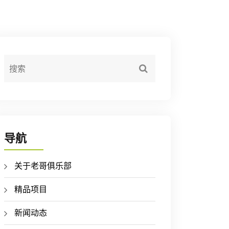
导航
关于老哥俱乐部
精品项目
新闻动态