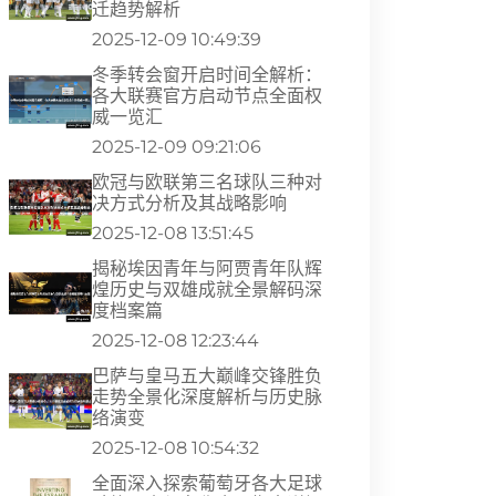
迁趋势解析
2025-12-09 10:49:39
冬季转会窗开启时间全解析：
各大联赛官方启动节点全面权
威一览汇
2025-12-09 09:21:06
欧冠与欧联第三名球队三种对
决方式分析及其战略影响
2025-12-08 13:51:45
揭秘埃因青年与阿贾青年队辉
煌历史与双雄成就全景解码深
度档案篇
2025-12-08 12:23:44
巴萨与皇马五大巅峰交锋胜负
走势全景化深度解析与历史脉
络演变
2025-12-08 10:54:32
全面深入探索葡萄牙各大足球