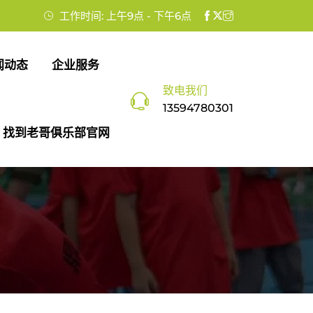
工作时间: 上午9点 - 下午6点
闻动态
企业服务
致电我们
13594780301
找到老哥俱乐部官网