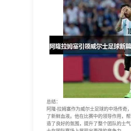
总结：
阿隆·拉姆塞作为威尔士足球的中场传奇
了新鲜血液。他在比赛中的领导作用，帮
造了良好的氛围，提升了整个团队的士气
士在国际赛场上展现出更强的竞争力。