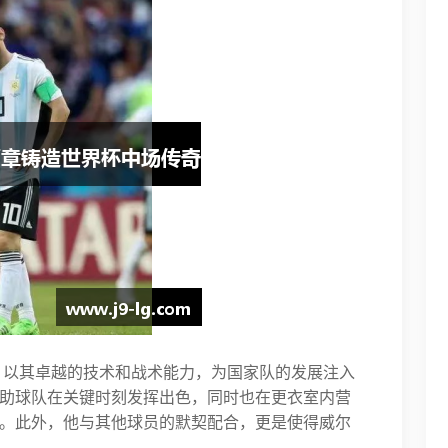
，以其卓越的技术和战术能力，为国家队的发展注入
助球队在关键时刻发挥出色，同时也在更衣室内营
。此外，他与其他球员的默契配合，更是使得威尔