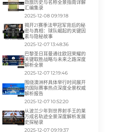
劲旅历史与名称全景指南详解
汇编集录
2025-12-08 09:19:18
揭开21赛季法甲冠军背后的秘
密与真相：球队崛起的关键因
素与隐秘故事
2025-12-07 13:48:36
巴黎圣日耳曼通往欧冠荣耀的
关键取胜战略与未来之路深度
解析全景
2025-12-07 12:19:46
围绕澳洲杯具体举行时间展开
的国际赛事热点深度全景权威
解析报告
2025-12-07 10:52:20
从波兰少年到世界射手王的莱
万成名轨迹全景深度解析发展
史探秘录
2025-12-07 09:19:37