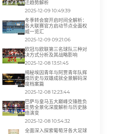
迁趋势解析
2025-12-09 10:49:39
冬季转会窗开启时间全解析：
各大联赛官方启动节点全面权
威一览汇
2025-12-09 09:21:06
欧冠与欧联第三名球队三种对
决方式分析及其战略影响
2025-12-08 13:51:45
揭秘埃因青年与阿贾青年队辉
煌历史与双雄成就全景解码深
度档案篇
2025-12-08 12:23:44
巴萨与皇马五大巅峰交锋胜负
走势全景化深度解析与历史脉
络演变
2025-12-08 10:54:32
全面深入探索葡萄牙各大足球