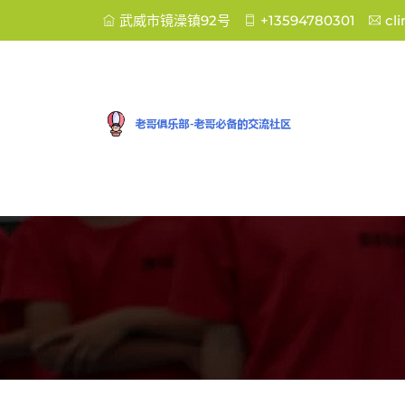
武威市镜澡镇92号
+13594780301
cl