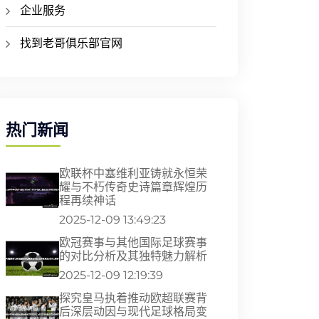
企业服务
找到老哥俱乐部官网
热门新闻
欧联杯中塞维利亚铸就永恒荣
耀与不朽传奇史诗篇章辉煌历
程再续神话
2025-12-09 13:49:23
欧冠赛事与其他国际足球赛事
的对比分析及其独特魅力解析
2025-12-09 12:19:39
探究皇马执着推动欧超联赛背
后深层动因与现代足球格局变