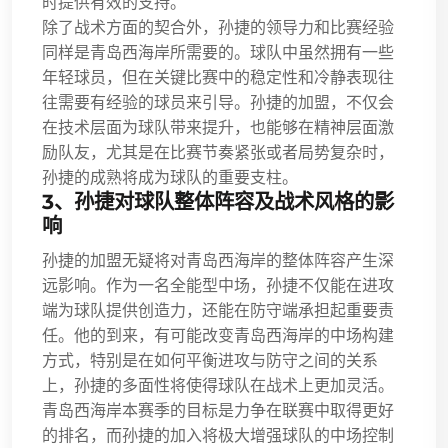
时提供有效的支持。
除了战术方面的契合外，孙捷的领导力和比赛经验
同样是青岛西海岸所需要的。球队中虽然拥有一些
年轻球员，但在关键比赛中的稳定性和冷静表现往
往需要有经验的球员来引导。孙捷的加盟，不仅会
在技术层面为球队带来提升，也能够在精神层面激
励队友，尤其是在比赛节奏紧张或者局势复杂时，
孙捷的成熟将成为球队的重要支柱。
3、孙捷对球队整体阵容及战术风格的影
响
孙捷的加盟无疑将对青岛西海岸的整体阵容产生深
远影响。作为一名全能型中场，孙捷不仅能在进攻
端为球队提供创造力，还能在防守端承担起重要责
任。他的到来，有可能改变青岛西海岸的中场构建
方式，特别是在如何平衡进攻与防守之间的关系
上，孙捷的多面性将使得球队在战术上更加灵活。
青岛西海岸本赛季的目标是力争在联赛中取得更好
的排名，而孙捷的加入将极大增强球队的中场控制