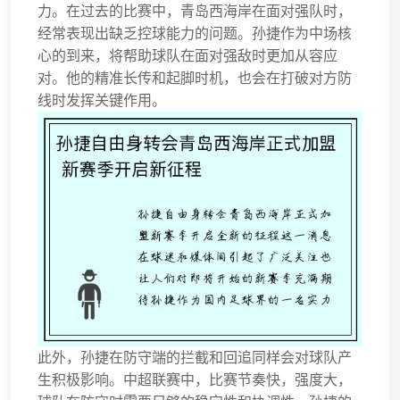
力。在过去的比赛中，青岛西海岸在面对强队时，
经常表现出缺乏控球能力的问题。孙捷作为中场核
心的到来，将帮助球队在面对强敌时更加从容应
对。他的精准长传和起脚时机，也会在打破对方防
线时发挥关键作用。
此外，孙捷在防守端的拦截和回追同样会对球队产
生积极影响。中超联赛中，比赛节奏快，强度大，