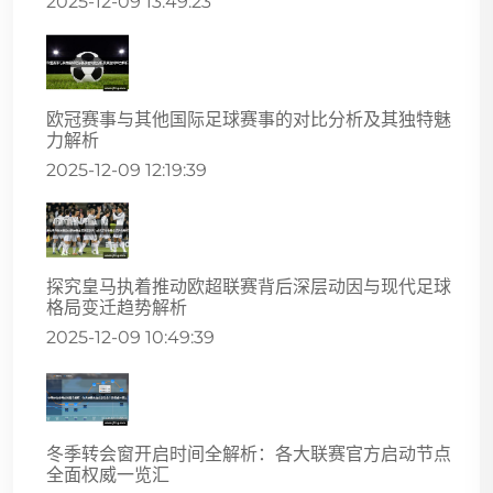
2025-12-09 13:49:23
欧冠赛事与其他国际足球赛事的对比分析及其独特魅
力解析
2025-12-09 12:19:39
探究皇马执着推动欧超联赛背后深层动因与现代足球
格局变迁趋势解析
2025-12-09 10:49:39
冬季转会窗开启时间全解析：各大联赛官方启动节点
全面权威一览汇