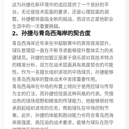
这为孙捷在新环境中的适应提供了一个良好的平
台。无论是技术层面的要求，还是心理层面的调
整，孙捷都将面临全新的挑战，而这也正是他职业
生涯中的一次重要跨越。
2、孙捷与青岛西海岸的契合度
青岛西海岸近年来在中超联赛中的表现逐渐提升，
球队管理层一直在不断寻求能够提升整体实力的关
键球员。孙捷的加盟正是基于俱乐部对其技术特点
的精准分析，双方在战术层面具有高度契合的可能
性。作为一名擅长组织进攻的中场球员，孙捷能够
在青岛西海岸的整体战术中发挥重要作用。
青岛西海岸在中场的布置上倾向于使用控球与传导
为主的打法，而孙捷恰恰是这种风格的代表。凭借
出色的球场视野和精准的传球能力，他能够很好地
承担起组织进攻的任务，帮助球队在中场控制节
奏。此外，孙捷的体能和跑动能力也符合青岛西海
岸高强度、高压迫的战术要求，能够为球队在防守