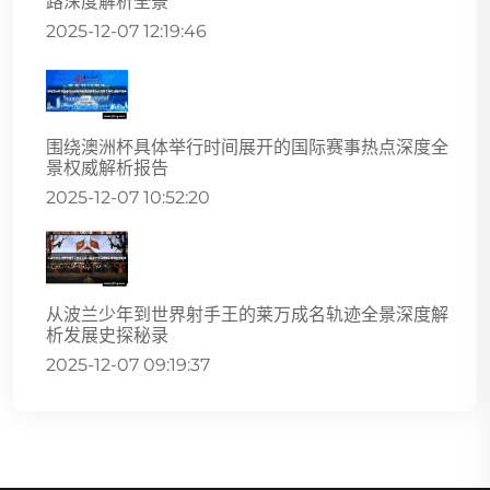
路深度解析全景
2025-12-07 12:19:46
围绕澳洲杯具体举行时间展开的国际赛事热点深度全
景权威解析报告
2025-12-07 10:52:20
从波兰少年到世界射手王的莱万成名轨迹全景深度解
析发展史探秘录
2025-12-07 09:19:37