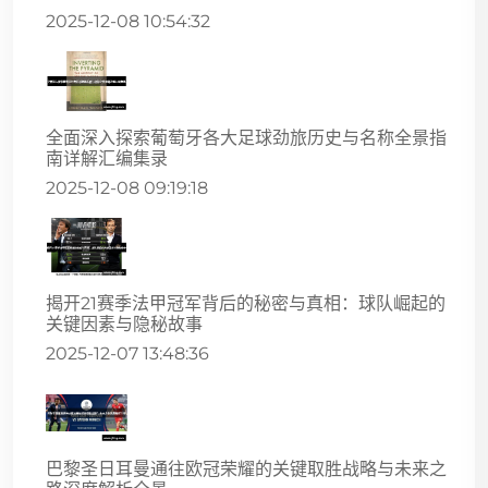
2025-12-08 10:54:32
全面深入探索葡萄牙各大足球劲旅历史与名称全景指
南详解汇编集录
2025-12-08 09:19:18
揭开21赛季法甲冠军背后的秘密与真相：球队崛起的
关键因素与隐秘故事
2025-12-07 13:48:36
巴黎圣日耳曼通往欧冠荣耀的关键取胜战略与未来之