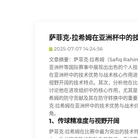
萨菲克·拉希姆在亚洲杯中的
2025-07-07 14:24:56
文章摘要：萨菲克·拉希姆（Safiq R
亚洲杯等国际赛事中展现出出色的个人技
在亚洲杯中的技术优势与战术核心作用进
视野开阔的技术特点。其次，分析他在比
讨论他在进攻组织中的核心作用，尤其是
希姆的防守贡献及其在防守转换中的重要
克·拉希姆在亚洲杯中的技术优势与战术
角。
1、传球精准度与视野开阔
萨菲克·拉希姆在比赛中最为突出的技术