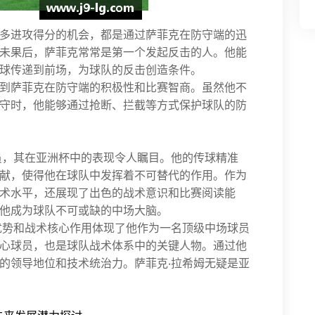
多进攻得分的机会，都是通过萨菲克在防守端的迅
未果后，萨菲克常常是第一个发起反击的人。他能
球传递到前场，为球队的反击创造条件。
到萨菲克在防守端的积极性和比赛智商。虽然他不
守时，他能够通过抢断、拦截等方式保护球队的防
员，其在亚洲杯中的表现令人瞩目。他的传球精准
献，使得他在球队中发挥着不可替代的作用。作为
术水平，还展现了出色的战术意识和比赛阅读能
他成为球队不可或缺的中场大脑。
优势和战术核心作用体现了他作为一名顶级中场球员
心球员，也是球队战术体系中的关键人物。通过他
的领导地位和技术统治力。萨菲克·拉希姆无疑是亚