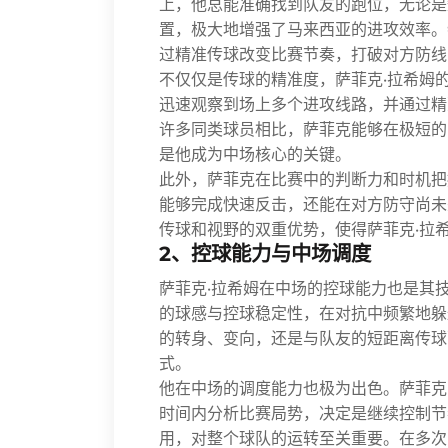
上，他总能准确找到队友的跑位，无论是
置，极大地增强了马来西亚的进攻效率。
过精准传球改变比赛节奏，打破对方防线
不仅仅是传球的精准度，萨菲克·拉希姆
迅速观察到场上多个进攻线路，并通过精
许多同类球员相比，萨菲克能够在极短的
是他成为中场核心的关键。
此外，萨菲克在比赛中的判断力和时机把
能够完成快速反击，还能在对方防守尚未
传球和视野的双重优势，使得萨菲克·拉
2、控球能力与中场调度
萨菲克·拉希姆在中场的控球能力也是其
的球感与控球稳定性，在对抗中频繁地躲
的转身、变向，还是与队友的短距离传球
式。
他在中场的调度能力也极为出色。萨菲克
时间内分析比赛局势，决定是继续控制节
用，对整个球队的运转至关重要。在多次