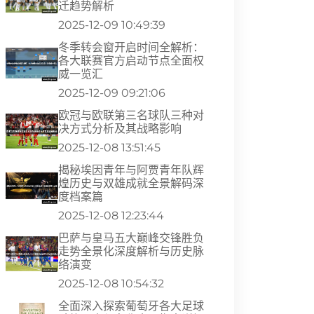
迁趋势解析
2025-12-09 10:49:39
冬季转会窗开启时间全解析：
各大联赛官方启动节点全面权
威一览汇
2025-12-09 09:21:06
欧冠与欧联第三名球队三种对
决方式分析及其战略影响
2025-12-08 13:51:45
揭秘埃因青年与阿贾青年队辉
煌历史与双雄成就全景解码深
度档案篇
2025-12-08 12:23:44
巴萨与皇马五大巅峰交锋胜负
走势全景化深度解析与历史脉
络演变
2025-12-08 10:54:32
全面深入探索葡萄牙各大足球