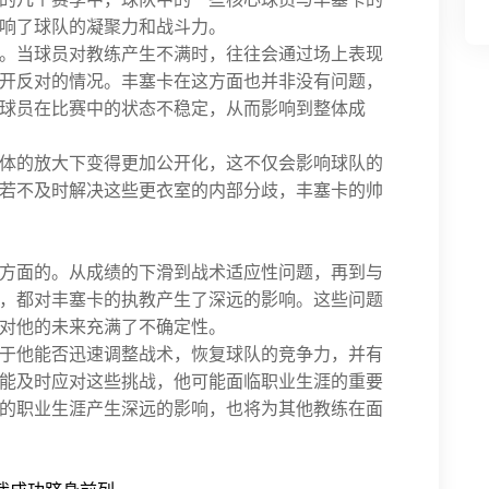
响了球队的凝聚力和战斗力。
。当球员对教练产生不满时，往往会通过场上表现
开反对的情况。丰塞卡在这方面也并非没有问题，
球员在比赛中的状态不稳定，从而影响到整体成
体的放大下变得更加公开化，这不仅会影响球队的
若不及时解决这些更衣室的内部分歧，丰塞卡的帅
方面的。从成绩的下滑到战术适应性问题，再到与
，都对丰塞卡的执教产生了深远的影响。这些问题
对他的未来充满了不确定性。
于他能否迅速调整战术，恢复球队的竞争力，并有
能及时应对这些挑战，他可能面临职业生涯的重要
的职业生涯产生深远的影响，也将为其他教练在面