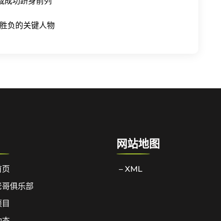
玟哉成功跻身前列
胜负的关键人物
网站地图
首页
– XML
老哥俱乐部
项目
动态