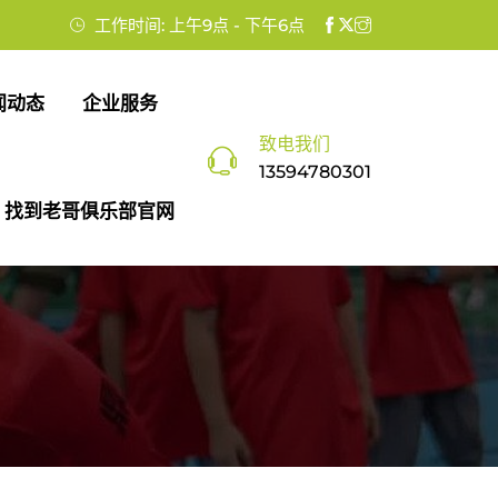
工作时间: 上午9点 - 下午6点
闻动态
企业服务
致电我们
13594780301
找到老哥俱乐部官网