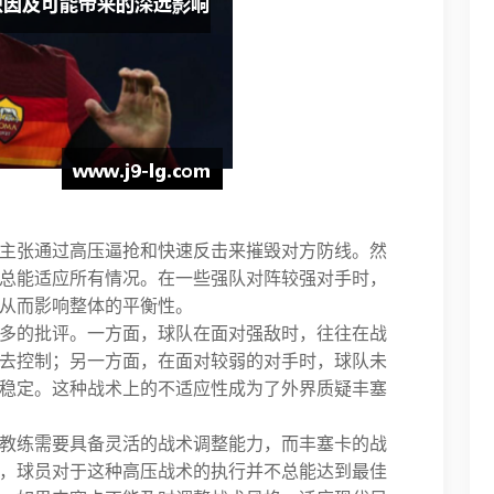
主张通过高压逼抢和快速反击来摧毁对方防线。然
总能适应所有情况。在一些强队对阵较强对手时，
从而影响整体的平衡性。
多的批评。一方面，球队在面对强敌时，往往在战
去控制；另一方面，在面对较弱的对手时，球队未
稳定。这种战术上的不适应性成为了外界质疑丰塞
教练需要具备灵活的战术调整能力，而丰塞卡的战
，球员对于这种高压战术的执行并不总能达到最佳