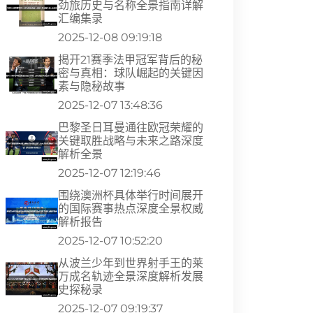
劲旅历史与名称全景指南详解
汇编集录
2025-12-08 09:19:18
揭开21赛季法甲冠军背后的秘
密与真相：球队崛起的关键因
素与隐秘故事
2025-12-07 13:48:36
巴黎圣日耳曼通往欧冠荣耀的
关键取胜战略与未来之路深度
解析全景
2025-12-07 12:19:46
围绕澳洲杯具体举行时间展开
的国际赛事热点深度全景权威
解析报告
2025-12-07 10:52:20
从波兰少年到世界射手王的莱
万成名轨迹全景深度解析发展
史探秘录
2025-12-07 09:19:37