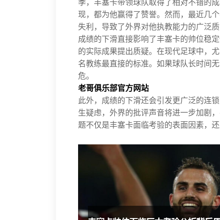
季，丰塞卡带领球队取得了相对不错的成
现，都为他赢得了赞誉。然而，最近几个
失利，导致了外界对他执教能力的广泛质
成绩的下滑直接影响了丰塞卡的帅位稳定
的实际成果提出质疑。在现代足球中，尤
名教练最直接的标准。如果球队长时间无
危。
老哥俱乐部官方网站
此外，成绩的下滑还会引发更广泛的连锁
生疑虑，外界的批评声音将进一步加剧，
题不仅是丰塞卡面临考验的表面因素，还