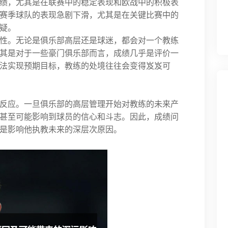
绩，尤其是在联赛中的稳定表现和欧战中的积极表
赛季球队的表现急剧下滑，尤其是在关键比赛中的
疑。
性。无论是俱乐部高层还是球迷，都会对一个教练
其是对于一些豪门俱乐部而言，成绩几乎是评价一
法实现预期目标，教练的处境往往会变得岌岌可
反应。一旦俱乐部的高层管理开始对教练的未来产
甚至可能影响到球员的信心和斗志。因此，成绩问
是影响他执教未来的深层次原因。