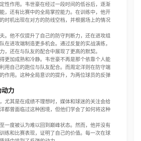
定性作用。韦世豪在经过一段时间的低谷后，逐渐
能，还有比赛中的全局掌控能力。在训练中，他开
的时机出现在对方的防线空档，并根据场上的情况
夫。他不仅提升了自己的防守判断力，还在进攻组
队在进攻端制造更多机会。通过反复的实战演练，
力，还在与队友的配合中展现了更高的默契。
得更加成熟和冷静。韦世豪不再是那个依靠个人能
利用自己的跑位与队友配合。而周定洋则在防守端
的作用。这种全局意识的提升，为两位球员的反弹
为动力
，尤其是在成绩不理想时，媒体和球迷的关注会给
洋都曾面临过这种困境，但他们学会了如何将这种
至一度被认为难以回到巅峰状态。然而，他并没有
训练和比赛表现，证明了自己的价值。每一次在球
质疑中找到了反弹的动力。