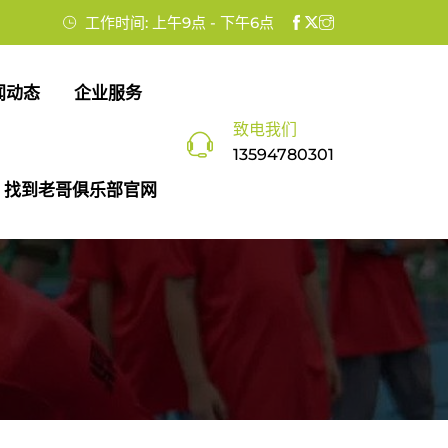
工作时间: 上午9点 - 下午6点
闻动态
企业服务
致电我们
13594780301
找到老哥俱乐部官网