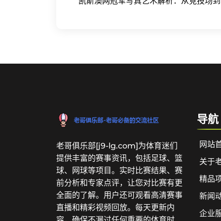
凯斯澳网冠军写真艺术解析：从竞技场到
导航
网站
老哥俱乐部[j9-lg.com]为体育迷们
提供丰富的赛事资讯，包括足球、篮
关于
球、网球等项目。实时比赛结果、赛
精品
前分析和专家点评，让您对比赛有更
全面的了解。用户还可观看高清赛事
新闻
直播和精彩视频回放。每天更新内
企业
容，确保不漏过任何重要的体育时