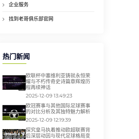
企业服务
找到老哥俱乐部官网
热门新闻
欧联杯中塞维利亚铸就永恒荣
耀与不朽传奇史诗篇章辉煌历
程再续神话
2025-12-09 13:49:23
欧冠赛事与其他国际足球赛事
的对比分析及其独特魅力解析
2025-12-09 12:19:39
探究皇马执着推动欧超联赛背
后深层动因与现代足球格局变