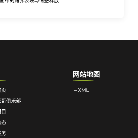
画布的跨界表现与情感释放
网站地图
首页
– XML
老哥俱乐部
项目
动态
服务