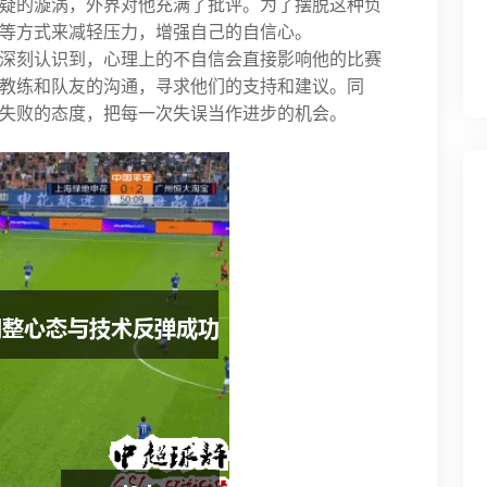
疑的漩涡，外界对他充满了批评。为了摆脱这种负
等方式来减轻压力，增强自己的自信心。
深刻认识到，心理上的不自信会直接影响他的比赛
教练和队友的沟通，寻求他们的支持和建议。同
失败的态度，把每一次失误当作进步的机会。