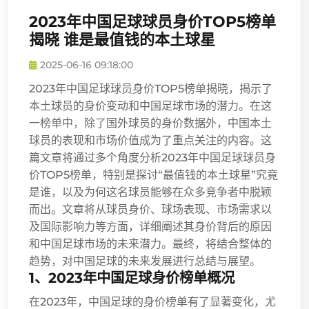
2023年中国足球球员身价TOP5榜单
揭晓 谁是最值钱的本土球星
2025-06-16 09:18:00
2023年中国足球球员身价TOP5榜单揭晓，揭示了
本土球员的身价变动和中国足球市场的潜力。在这
一榜单中，除了国外球员的身价数据外，中国本土
球员的表现和市场价值成为了重点关注的内容。这
篇文章将通过多个角度分析2023年中国足球球员身
价TOP5榜单，特别是探讨“最值钱的本土球星”究竟
是谁，以及为何这名球员能够在众多竞争者中脱颖
而出。文章将从球员身价、球场表现、市场需求以
及国际影响力等方面，详细阐述其身价背后的原因
和中国足球市场的未来潜力。最终，将结合整体的
趋势，对中国足球的未来发展进行总结与展望。
1、2023年中国足球身价榜单概况
在2023年，中国足球的身价榜单有了显著变化，尤