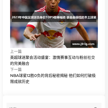
上一篇
英超球迷聚会活动盛宴：激情赛事互动与粉丝社交
的完美融合
下一篇
NBA球星12胜0负的背后秘密揭秘 他们如何打破极
限成就历史