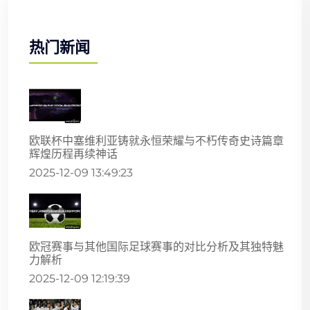
热门新闻
欧联杯中塞维利亚铸就永恒荣耀与不朽传奇史诗篇章
辉煌历程再续神话
2025-12-09 13:49:23
欧冠赛事与其他国际足球赛事的对比分析及其独特魅
力解析
2025-12-09 12:19:39