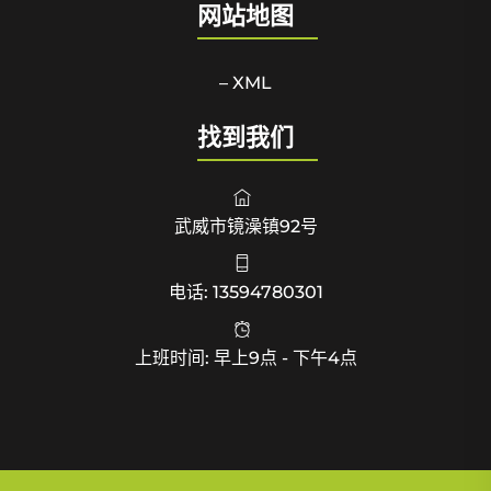
网站地图
– XML
找到我们
武威市镜澡镇92号
电话: 13594780301
上班时间: 早上9点 - 下午4点