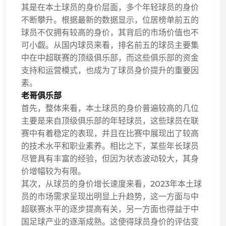
其是在本土球员的身价层面，多个年轻球员的身价
不断攀升。根据最新的数据显示，位居榜单前五的
球员不仅拥有较高的身价，其背后的市场价值也不
可小觑。从国内球员来看，排名前五的球员主要集
中在中超联赛的顶级俱乐部，而这些俱乐部的资金
支持和运营模式，也成为了球员身价提升的重要因
素。
老哥俱乐部
首先，整体来看，本土球员的身价普遍较高的几位
主要是来自顶级俱乐部的年轻球员，这些球员在联
赛中有着稳定的表现，并且在比赛中展现出了较高
的技术水平和职业素养。相比之下，某些年长球员
尽管具有丰富的经验，但因为状态波动较大，其身
价增幅较为有限。
其次，从球员的身价增长速度来看，2023年本土球
员的市场需求呈现出明显上升趋势，这一方面与中
超联赛水平的逐步提高有关，另一方面也得益于中
国足球产业的逐渐成熟。这使得球员身价的评估变