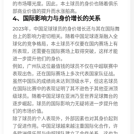
的市场曝光度。因此，本土球员的身价也随着俱乐
部商业价值的提升而水涨船高。
4、国际影响力与身价增长的关系
2023年，中国足球球员的身价增长还与其在国际舞
台上的影响力密切相关。随着中国足球逐渐融入全
球化的竞争格局，本土球员不仅要在国内赛场上有
所表现，还需要在国际赛场上取得突破，这样才能
进一步提升他们的身价。
例如，广州队这位最值钱的球员不仅在中超联赛中
表现出色，还在国际赛场上多次代表国家队征战。
虽然中国队的成绩尚未达到顶级水平，但这名球员
在国际比赛中的表现证明了其不逊色于其他亚洲顶
级球员。随着中国足球在亚洲乃至世界足球舞台的
逐步崛起，球员的国际影响力无疑将进一步提升他
们的市场价值。
除了球员的个人表现外，外部因素也对其身价起到
了促进作用。中国足球越来越注重国际化合作，许
多欧洲俱乐部与中超球队建立了合作关系，这也为