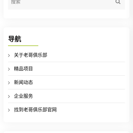
导航
关于老哥俱乐部
精品项目
新闻动态
企业服务
找到老哥俱乐部官网