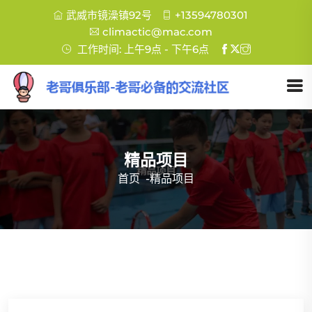
武威市镜澡镇92号
+13594780301
climactic@mac.com
工作时间: 上午9点 - 下午6点
精品项目
首页
-
精品项目