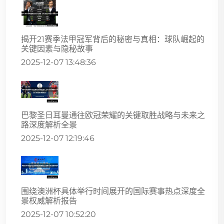
揭开21赛季法甲冠军背后的秘密与真相：球队崛起的
关键因素与隐秘故事
2025-12-07 13:48:36
巴黎圣日耳曼通往欧冠荣耀的关键取胜战略与未来之
路深度解析全景
2025-12-07 12:19:46
围绕澳洲杯具体举行时间展开的国际赛事热点深度全
景权威解析报告
2025-12-07 10:52:20