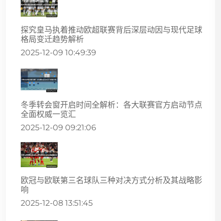
探究皇马执着推动欧超联赛背后深层动因与现代足球
格局变迁趋势解析
2025-12-09 10:49:39
冬季转会窗开启时间全解析：各大联赛官方启动节点
全面权威一览汇
2025-12-09 09:21:06
欧冠与欧联第三名球队三种对决方式分析及其战略影
响
2025-12-08 13:51:45