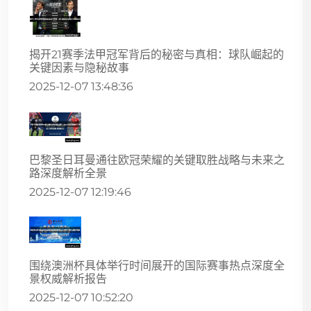
揭开21赛季法甲冠军背后的秘密与真相：球队崛起的
关键因素与隐秘故事
2025-12-07 13:48:36
巴黎圣日耳曼通往欧冠荣耀的关键取胜战略与未来之
路深度解析全景
2025-12-07 12:19:46
围绕澳洲杯具体举行时间展开的国际赛事热点深度全
景权威解析报告
2025-12-07 10:52:20