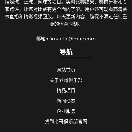
括足球、篮球、网球等项目。实时比赛结果、赛前分析和专
家点评，让您对比赛有更全面的了解。用户还可观看高清赛
事直播和精彩视频回放。每天更新内容，确保不漏过任何重
要的体育时刻。
邮箱:climactic@mac.com
导航
网站首页
关于老哥俱乐部
精品项目
新闻动态
企业服务
找到老哥俱乐部官网