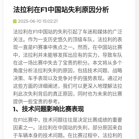
法拉利在F1中国站失利原因分析
2025-06-10 15:02:21
法拉利在F1中国站的失利引起了车迷和媒体的广泛
关注。作为一支历史悠久的顶级车队，法拉利的表
现一直是F1赛事中焦点之一。然而，在中国站比赛
中，法拉利并未能够发挥出应有的实力，导致车队
在这一场比赛中失去了宝贵的积分。本文将从多个
角度分析法拉利失利的原因，包括技术问题、战略
决策、车手表现以及竞争对手的强势表现。通过对
这些方面的详细阐述，我们可以更深入地理解法拉
利此次失利背后的真正原因，同时也为未来的比赛
提供一些宝贵的参考。
1、技术问题影响比赛表现
在F1比赛中，技术问题往往是决定比赛成绩的重要
因素之一。法拉利在中国站的失利，部分原因来自
于车辆本身的技术问题。在比赛过程中，法拉利的