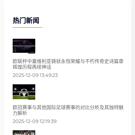
热门新闻
欧联杯中塞维利亚铸就永恒荣耀与不朽传奇史诗篇章
辉煌历程再续神话
2025-12-09 13:49:23
欧冠赛事与其他国际足球赛事的对比分析及其独特魅
力解析
2025-12-09 12:19:39