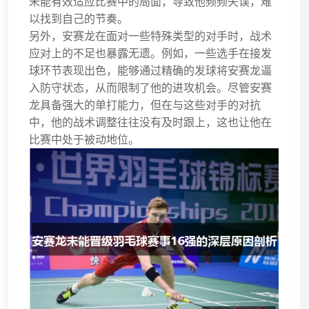
未能有效适应比赛中的局面，导致他频频失误，难
以找到自己的节奏。
另外，安赛龙在面对一些特殊类型的对手时，战术
应对上的不足也暴露无遗。例如，一些选手在接发
球环节表现出色，能够通过精确的发球将安赛龙逼
入防守状态，从而限制了他的进攻机会。尽管安赛
龙具备强大的单打能力，但在与这些对手的对抗
中，他的战术调整往往没有及时跟上，这也让他在
比赛中处于被动地位。