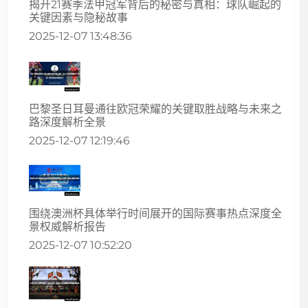
揭开21赛季法甲冠军背后的秘密与真相：球队崛起的
关键因素与隐秘故事
2025-12-07 13:48:36
巴黎圣日耳曼通往欧冠荣耀的关键取胜战略与未来之
路深度解析全景
2025-12-07 12:19:46
围绕澳洲杯具体举行时间展开的国际赛事热点深度全
景权威解析报告
2025-12-07 10:52:20