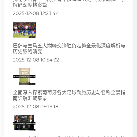
解码深度档案篇
2025-12-08 12:23:44
巴萨与皇马五大巅峰交锋胜负走势全景化深度解析与
历史脉络演变
2025-12-08 10:54:32
全面深入探索葡萄牙各大足球劲旅历史与名称全景指
南详解汇编集录
2025-12-08 09:19:18