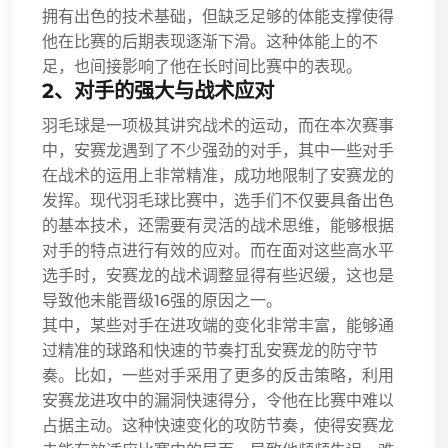
拥有出色的技术基础，但缺乏足够的体能支撑使得
他在比赛的后期表现逐渐下滑。这种体能上的不
足，也间接影响了他在长时间比赛中的表现。
2、对手的强大与战术应对
羽毛球是一项极其讲究战术的运动，而在本次赛事
中，安赛龙遇到了不少强劲的对手，其中一些对手
在战术的运用上非常精准，成功地限制了安赛龙的
发挥。现代羽毛球比赛中，选手们不仅要具备出色
的基本技术，还需要有灵活的战术思维，能够根据
对手的特点进行有效的应对。而在面对这些高水平
选手时，安赛龙的战术调整显得有些迟缓，这也是
导致他未能晋级16强的原因之一。
其中，某些对手在进攻端的变化非常丰富，能够通
过精准的球路和快速的节奏打乱安赛龙的防守节
奏。比如，一些对手采用了更多的反击策略，利用
安赛龙进攻中的漏洞快速得分，令他在比赛中难以
占据主动。这种快速变化的攻防节奏，使得安赛龙