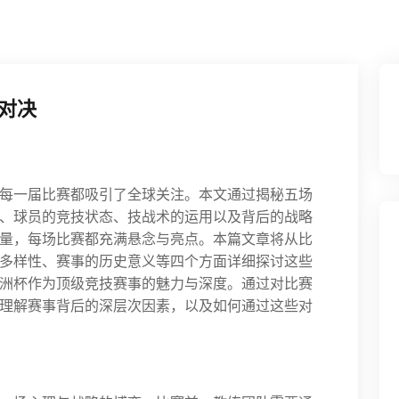
对决
每一届比赛都吸引了全球关注。本文通过揭秘五场
、球员的竞技状态、技战术的运用以及背后的战略
量，每场比赛都充满悬念与亮点。本篇文章将从比
多样性、赛事的历史意义等四个方面详细探讨这些
洲杯作为顶级竞技赛事的魅力与深度。通过对比赛
理解赛事背后的深层次因素，以及如何通过这些对