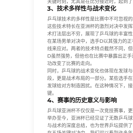
关键时刻，尤其是在比分接近时，起到了
3、技术多样性与战术变化
乒乓球技术的多样性是比赛中不可忽视的
这些技术特长在亚洲杯的激烈对决中发挥
术打法层出不穷，展现了乒乓球的丰富性
在某场男单对决中，选手D以其强力的正
线来应对。两者的技术特点截然不同，但
D虽然强势，但他也在比赛中暴露出正手
功改变了比赛的走向。
同时，乒乓球的战术变化也体现在发球与
段，更是战术布局的一部分。某些选手在
发球给对方制造困扰。在这种情况下，接
键。
4、赛事的历史意义与影响
乒乓球亚洲杯不仅仅是一次竞技赛事，更
举办至今，亚洲杯已经见证了无数乒乓球
与战术的深度总结，也为世界乒坛提供了
在五场关键对决中，我们可以看到许多年