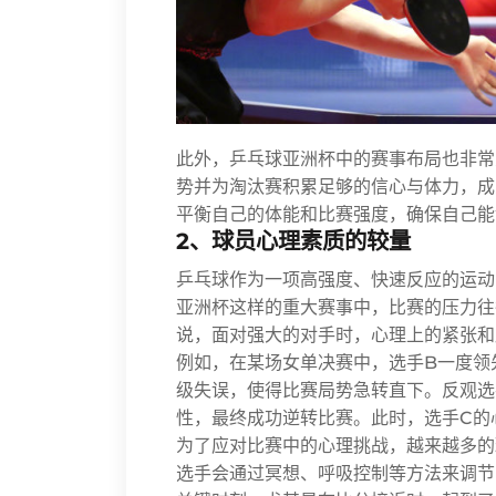
此外，乒乓球亚洲杯中的赛事布局也非常
势并为淘汰赛积累足够的信心与体力，成
平衡自己的体能和比赛强度，确保自己能
2、球员心理素质的较量
乒乓球作为一项高强度、快速反应的运动
亚洲杯这样的重大赛事中，比赛的压力往
说，面对强大的对手时，心理上的紧张和
例如，在某场女单决赛中，选手B一度领
级失误，使得比赛局势急转直下。反观选
性，最终成功逆转比赛。此时，选手C的
为了应对比赛中的心理挑战，越来越多的
选手会通过冥想、呼吸控制等方法来调节