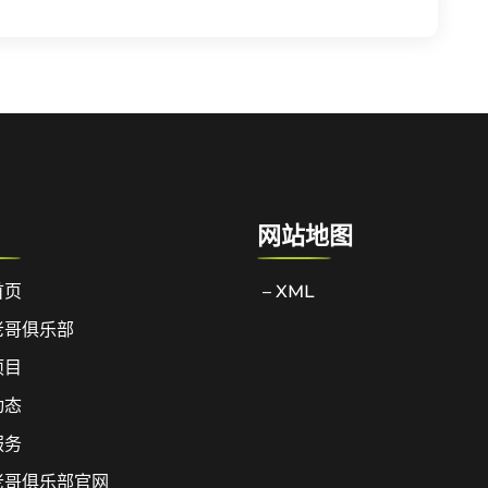
网站地图
首页
– XML
老哥俱乐部
项目
动态
服务
老哥俱乐部官网