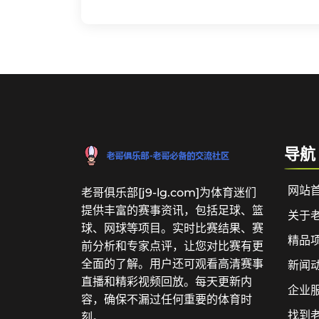
导航
网站
老哥俱乐部[j9-lg.com]为体育迷们
提供丰富的赛事资讯，包括足球、篮
关于
球、网球等项目。实时比赛结果、赛
精品
前分析和专家点评，让您对比赛有更
全面的了解。用户还可观看高清赛事
新闻
直播和精彩视频回放。每天更新内
企业
容，确保不漏过任何重要的体育时
找到
刻。