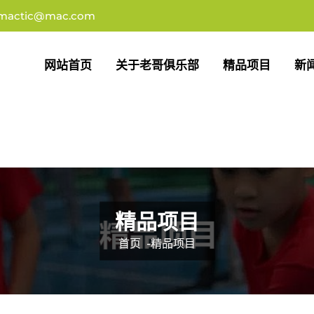
imactic@mac.com
网站首页
关于老哥俱乐部
精品项目
新
精品项目
首页
-
精品项目