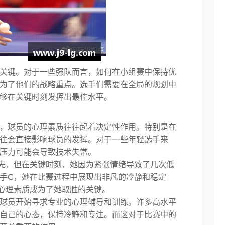
关键。对于一些强队而言，如何在小组赛中保持优
为了他们的战略重点。选手们需要在全局的规划中
够在关键时刻发挥出最佳水平。
，球员的心理素质往往起着决定性作用。特别是在
往会直接影响球员的发挥。对于一些年轻选手来
压力可能会导致技术失常。
先，但在关键时刻，她因为紧张情绪导致了几次低
手C，她在比赛过程中展现出非凡的冷静和稳定
心理素质成为了她取胜的关键。
球员开始寻求专业的心理辅导和训练。许多高水平
自己的心态，保持冷静和专注。而这对于比赛中的