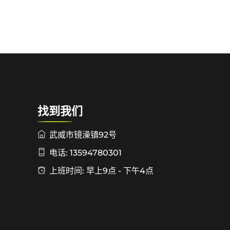
找到我们
武威市镜澡镇92号
电话: 13594780301
上班时间: 早上9点 - 下午4点