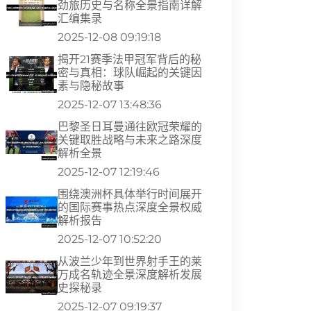
劲旅历史与名称全景指南详解
汇编集录
2025-12-08 09:19:18
揭开21赛季法甲冠军背后的秘
密与真相：球队崛起的关键因
素与隐秘故事
2025-12-07 13:48:36
巴黎圣日耳曼通往欧冠荣耀的
关键取胜战略与未来之路深度
解析全景
2025-12-07 12:19:46
围绕澳洲杯具体举行时间展开
的国际赛事热点深度全景权威
解析报告
2025-12-07 10:52:20
从波兰少年到世界射手王的莱
万成名轨迹全景深度解析发展
史探秘录
2025-12-07 09:19:37