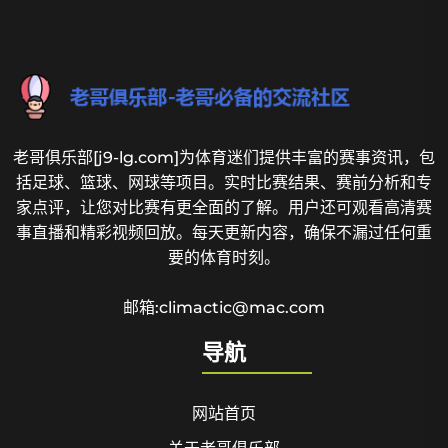
老哥俱乐部[j9-lg.com]为体育迷们提供丰富的赛事资讯，包
括足球、篮球、网球等项目。实时比赛结果、赛前分析和专
家点评，让您对比赛有更全面的了解。用户还可观看高清赛
事直播和精彩视频回放。每天更新内容，确保不漏过任何重
要的体育时刻。
邮箱:climactic@mac.com
导航
网站首页