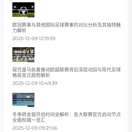
欧冠赛事与其他国际足球赛事的对比分析及其独特魅
力解析
2025-12-09 12:19:39
探究皇马执着推动欧超联赛背后深层动因与现代足球
格局变迁趋势解析
2025-12-09 10:49:39
冬季转会窗开启时间全解析：各大联赛官方启动节点
全面权威一览汇
2025-12-09 09:21:06