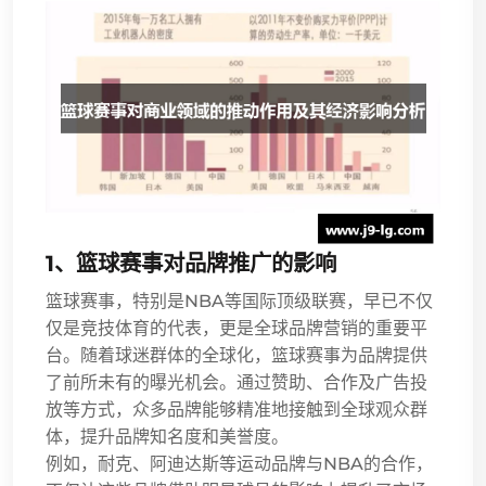
1、篮球赛事对品牌推广的影响
篮球赛事，特别是NBA等国际顶级联赛，早已不仅
仅是竞技体育的代表，更是全球品牌营销的重要平
台。随着球迷群体的全球化，篮球赛事为品牌提供
了前所未有的曝光机会。通过赞助、合作及广告投
放等方式，众多品牌能够精准地接触到全球观众群
体，提升品牌知名度和美誉度。
例如，耐克、阿迪达斯等运动品牌与NBA的合作，