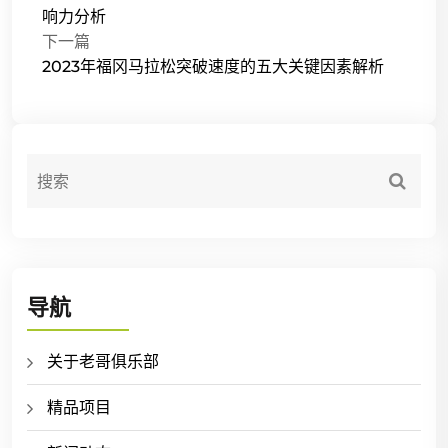
响力分析
下一篇
2023年福冈马拉松突破速度的五大关键因素解析
导航
关于老哥俱乐部
精品项目