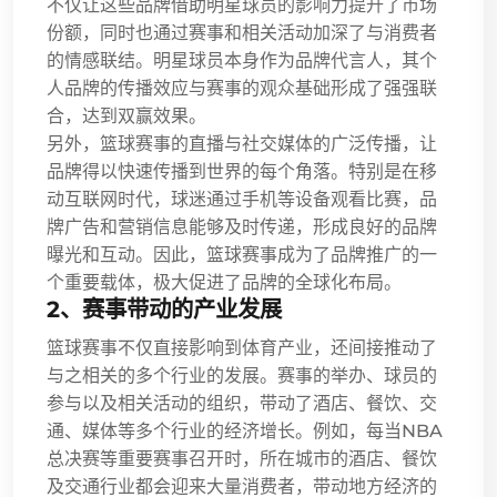
不仅让这些品牌借助明星球员的影响力提升了市场
份额，同时也通过赛事和相关活动加深了与消费者
的情感联结。明星球员本身作为品牌代言人，其个
人品牌的传播效应与赛事的观众基础形成了强强联
合，达到双赢效果。
另外，篮球赛事的直播与社交媒体的广泛传播，让
品牌得以快速传播到世界的每个角落。特别是在移
动互联网时代，球迷通过手机等设备观看比赛，品
牌广告和营销信息能够及时传递，形成良好的品牌
曝光和互动。因此，篮球赛事成为了品牌推广的一
个重要载体，极大促进了品牌的全球化布局。
2、赛事带动的产业发展
篮球赛事不仅直接影响到体育产业，还间接推动了
与之相关的多个行业的发展。赛事的举办、球员的
参与以及相关活动的组织，带动了酒店、餐饮、交
通、媒体等多个行业的经济增长。例如，每当NBA
总决赛等重要赛事召开时，所在城市的酒店、餐饮
及交通行业都会迎来大量消费者，带动地方经济的