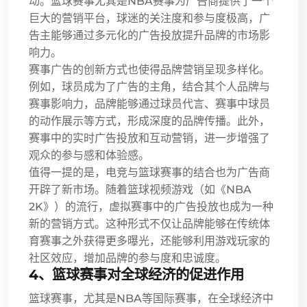
动。篮球赛事尤其是NBA赛事为广告商提供了一个
巨大的营销平台，球迷的关注度和参与度极高，广
告主能够通过多元化的广告投放提升品牌的市场影
响力。
赛事广告的创新方式也使得品牌营销呈现多样化。
例如，球员成为了广告的主角，结合其个人品牌与
赛事影响力，品牌能够通过球员代言、赛事中球员
的动作展示等方式，形成深度的品牌传播。此外，
赛事中的实时广告投放和互动营销，进一步增强了
观众的参与感和体验感。
值得一提的是，电竞与篮球赛事的结合也为广告商
开辟了新市场。随着篮球视频游戏（如《NBA
2K》）的流行，虚拟赛事中的广告投放也成为一种
新的营销方式。这种形式不仅让品牌能够在传统体
育赛事之外获得更多曝光，还能够利用游戏玩家的
社区效应，增加品牌的参与度和忠诚度。
4、篮球赛事对全球经济的促进作用
篮球赛事，尤其是NBA等国际赛事，在全球经济中