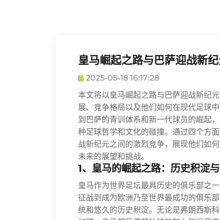
皇马崛起之路与巴萨迎战新纪
2025-05-18 16:17:28
本文将以皇马崛起之路与巴萨迎战新纪元
展、竞争格局以及他们如何在现代足球中
到巴萨的青训体系和新一代球员的崛起，
种足球哲学和文化的碰撞。通过四个方面
战新纪元之间的激烈竞争，展现他们如何
未来的展望和挑战。
1、皇马的崛起之路：历史积淀
皇马作为世界足坛最具历史的俱乐部之一
征战到成为欧洲乃至世界最成功的俱乐部
统和悠久的历史积淀。无论是弗朗西斯科