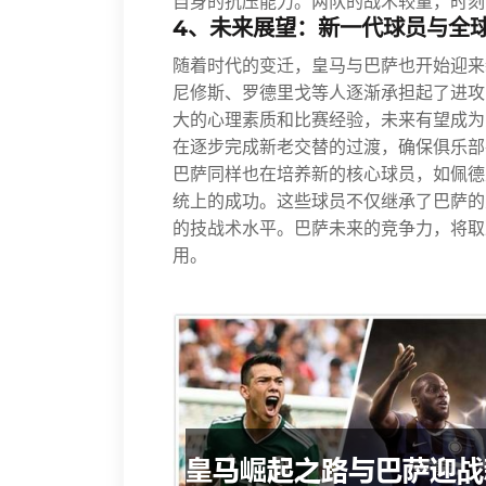
自身的抗压能力。两队的战术较量，时刻
4、未来展望：新一代球员与全
随着时代的变迁，皇马与巴萨也开始迎来
尼修斯、罗德里戈等人逐渐承担起了进攻
大的心理素质和比赛经验，未来有望成为
在逐步完成新老交替的过渡，确保俱乐部
巴萨同样也在培养新的核心球员，如佩德
统上的成功。这些球员不仅继承了巴萨的
的技战术水平。巴萨未来的竞争力，将取
用。