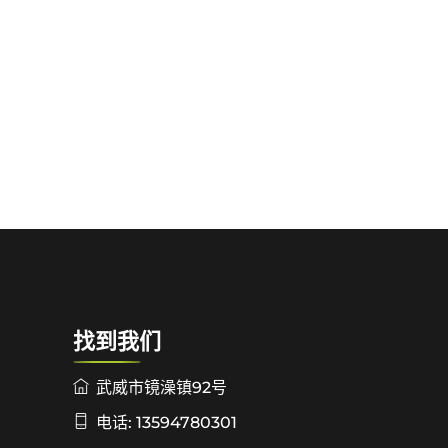
找到我们
武威市镜澡镇92号
电话: 13594780301