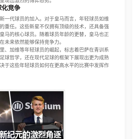
呈现出激烈的博弈态势。
球化竞争
新一代球员的加入。对于皇马而言，年轻球员如维
的重任。这些新星不仅拥有顶级的技术，还具备强
皇马的核心球员。随着球员年龄的更替，皇马也正
在未来依然能够保持竞争力。
里、加维等年轻球员的崛起，标志着巴萨在青训系
足球哲学，还在现代足球的框架下展现出更为成熟
决于这些年轻球员如何在更高水平的比赛中发挥作