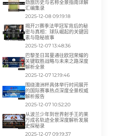
劲旅历史与名称全景指南详解
汇编集录
2025-12-08 09:19:18
揭开21赛季法甲冠军背后的秘
密与真相：球队崛起的关键因
素与隐秘故事
2025-12-07 13:48:36
巴黎圣日耳曼通往欧冠荣耀的
关键取胜战略与未来之路深度
解析全景
2025-12-07 12:19:46
围绕澳洲杯具体举行时间展开
的国际赛事热点深度全景权威
解析报告
2025-12-07 10:52:20
从波兰少年到世界射手王的莱
万成名轨迹全景深度解析发展
史探秘录
2025-12-07 09:19:37