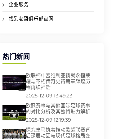
企业服务
找到老哥俱乐部官网
热门新闻
欧联杯中塞维利亚铸就永恒荣
耀与不朽传奇史诗篇章辉煌历
程再续神话
2025-12-09 13:49:23
欧冠赛事与其他国际足球赛事
的对比分析及其独特魅力解析
2025-12-09 12:19:39
探究皇马执着推动欧超联赛背
后深层动因与现代足球格局变