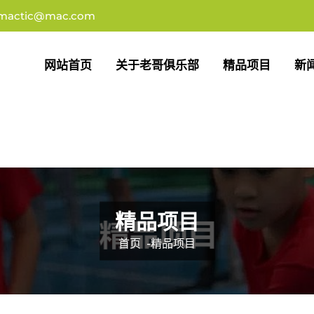
imactic@mac.com
网站首页
关于老哥俱乐部
精品项目
新
精品项目
首页
-
精品项目