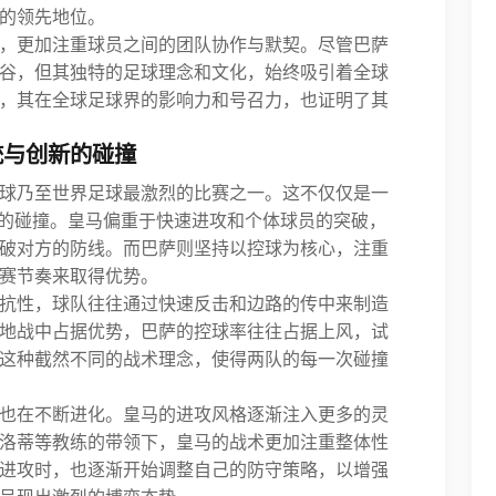
的领先地位。
，更加注重球员之间的团队协作与默契。尽管巴萨
谷，但其独特的足球理念和文化，始终吸引着全球
，其在全球足球界的影响力和号召力，也证明了其
统与创新的碰撞
球乃至世界足球最激烈的比赛之一。这不仅仅是一
学的碰撞。皇马偏重于快速进攻和个体球员的突破，
破对方的防线。而巴萨则坚持以控球为核心，注重
赛节奏来取得优势。
抗性，球队往往通过快速反击和边路的传中来制造
地战中占据优势，巴萨的控球率往往占据上风，试
这种截然不同的战术理念，使得两队的每一次碰撞
也在不断进化。皇马的进攻风格逐渐注入更多的灵
洛蒂等教练的带领下，皇马的战术更加注重整体性
进攻时，也逐渐开始调整自己的防守策略，以增强