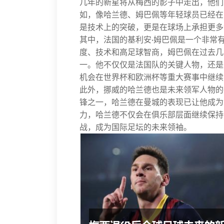
几年的新星将从梅西的影子中走出，他们
如，像哈兰德、姆巴佩等年轻球员已经在
是技术上的突破，更是在球场上承担更多
其中，法国的基利安·姆巴佩是一个非常
度、技术和高足球智商，姆巴佩在过去几
一。他不仅仅是法国队的关键人物，还是
机会在世界杯和欧洲杯等重大赛事中继续
此外，挪威的哈兰德也是未来领军人物的
锋之一，哈兰德在曼城的表现已让他成为
力，哈兰德不仅会在俱乐部层面继续保持
战，成为国际足坛的未来领袖。