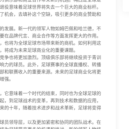
退役意味着足球世界将失去一个巨大的商业标杆。
了机会，去填补这个空缺，吸引更多的商业赞助和
的发展。新一代的领军人物如姆巴佩和哈兰德，不
要在品牌代言、商业合作等方面发挥更大的作用。
，也将为全球足球市场带来新的商机。如何利用这
，将成为未来足球商业化的重要课题。
竞争也将更加激烈。顶级俱乐部将继续投资于青训
响力的球员。此外，足球赛事的全球直播权、转播
部和联赛收入的重要来源。未来的足球商业化将更
增强。
，它意味着一个时代的结束，同时也为全球足球的
起，到足球战术的变革，再到技术和数据的应用，
来的十年，随着技术进步和战术革新，足球将变得
球员领导层，以及更加紧密和协同的团队战术。在