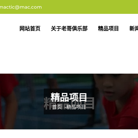
imactic@mac.com
网站首页
关于老哥俱乐部
精品项目
新
精品项目
首页
-
精品项目