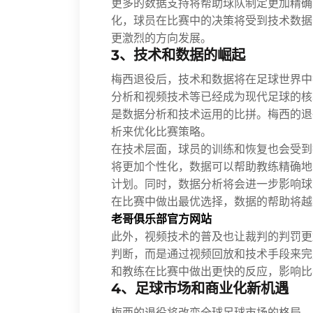
更多的数据支持将帮助球队制定更加精确
化，球员在比赛中的决策将受到技术数据
更激烈的方向发展。
3、技术和数据的崛起
梅西退役后，技术和数据将在足球世界中
分析和视频技术等已经成为现代足球的核
是数据分析和技术运用的比拼。梅西的退
析来优化比赛策略。
在技术层面，球员的训练和恢复也会受到
将更加个性化，数据可以帮助教练精确地
计划。同时，数据分析将会进一步影响球
在比赛中做出最优选择，数据的帮助将越
老哥俱乐部官方网站
此外，视频技术的普及也让裁判的判罚更
判断，而是通过视频回放和技术手段来完
和教练在比赛中做出更快的反应，影响比
4、足球市场和商业化新机遇
梅西的退役将改变全球足球市场的格局，