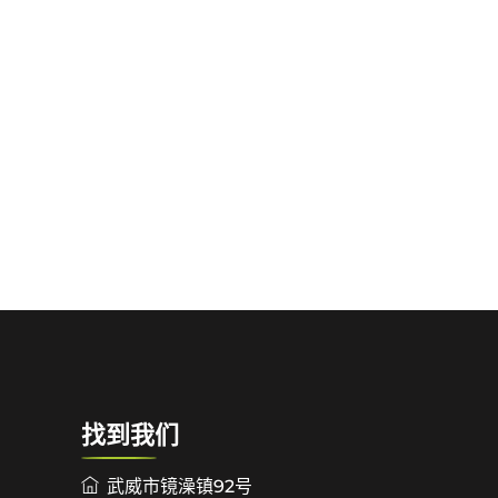
找到我们
武威市镜澡镇92号