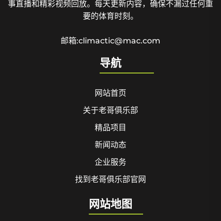
事直播和精彩视频回放。每天更新内容，确保不漏过任何重
要的体育时刻。
邮箱:climactic@mac.com
导航
网站首页
关于老哥俱乐部
精品项目
新闻动态
企业服务
找到老哥俱乐部官网
网站地图