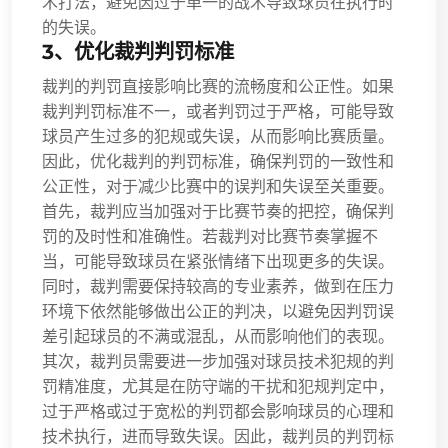
术打法，避免因过于单一的战术导致球员在执行时
的失误。
3、优化裁判判罚标准
裁判的判罚直接影响比赛的流畅度和公正性。如果
裁判判罚标准不一，或者判罚过于严格，可能导致
球员产生过多的犯规或失误，从而影响比赛质量。
因此，优化裁判的判罚标准，确保判罚的一致性和
公正性，对于减少比赛中的误判和失误至关重要。
首先，裁判应当加强对于比赛节奏的把控，确保判
罚的及时性和准确性。若裁判对比赛节奏掌握不
当，可能导致球员在紧张情绪下出现更多的失误。
同时，裁判需要保持较高的专业素养，做到在压力
环境下依然能够做出公正的判决，以避免因判罚误
差引起球员的不满或混乱，从而影响他们的表现。
其次，裁判员需要进一步加强对球员技术犯规的判
罚精准度，尤其是在防守端的干扰和犯规判定中，
过于严格或过于宽松的判罚都会影响球员的心理和
技术执行，进而导致失误。因此，裁判员的判罚标