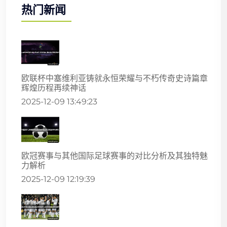
热门新闻
欧联杯中塞维利亚铸就永恒荣耀与不朽传奇史诗篇章
辉煌历程再续神话
2025-12-09 13:49:23
欧冠赛事与其他国际足球赛事的对比分析及其独特魅
力解析
2025-12-09 12:19:39