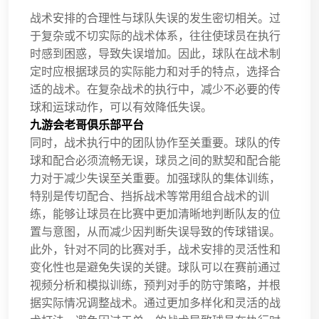
战术安排的合理性与球队失误的发生密切相关。过
于复杂或不切实际的战术体系，往往使球员在执行
时感到困惑，导致失误增加。因此，球队在战术制
定时应根据球员的实际能力和对手的特点，选择合
适的战术。在复杂战术的执行中，减少不必要的传
球和运球动作，可以有效降低失误。
九游会老哥俱乐部平台
同时，战术执行中的团队协作至关重要。球队的传
球和配合必须流畅无误，球员之间的默契和配合能
力对于减少失误至关重要。加强球队的集体训练，
特别是传切配合、挡拆战术等常用组合战术的训
练，能够让球员在比赛中更加清晰地判断队友的位
置与意图，从而减少因判断失误导致的传球错误。
此外，针对不同的比赛对手，战术安排的灵活性和
变化性也是避免失误的关键。球队可以在赛前通过
视频分析和模拟训练，预判对手的防守策略，并根
据实际情况调整战术。通过更加多样化和灵活的战