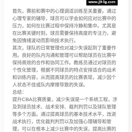
首先，赛前和赛中的心理调适训练至关重要。通过
心理专家的辅导，球员可以学会如何应对比赛中的
压力，如何在比赛过程中保持冷静和集中。尤其是
在比赛关键时刻，球员需要保持高度的专注力，避
免因情绪波动而影响技术执行。
其次，球队的日常管理也对减少失误起到了重要作
用。良好的队内沟通和管理可以帮助球员在比赛中
保持高效的合作和协同工作。教练员通过对球员的
个性化管理，根据不同球员的特点安排适合的战术
和训练内容，从而提高球员的比赛表现，减少因个
人状态不佳或队内摩擦导致的失误。
总结：
提升CBA比赛质量，减少失误是一个系统工程，涉
及到球员技术、战术安排、裁判判罚以及球队管理
等多个方面。通过提高球员的基本技术水平，改进
战术执行，优化裁判判罚以及加强心理辅导和管
理，可以在根本上减少比赛中的失误，提高比赛的