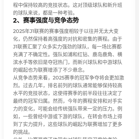
程中保持较高的竞技状态。这对顶级球队和新升班
的球队来说，都是一种考验。
2、赛事强度与竞争态势
2025年J1联赛的赛事强度相较于以往并无太大变
化，仍然保持着高强度的对抗和密集的赛程。由于
J1联赛汇聚了众多实力强劲的球队，每一场比赛都
充满了不确定性。强队如浦和红钻、鹿岛鹿角、横
滨水手等依旧是夺冠热门，而新兴球队和中游球队
的崛起也为联赛增添了不少悬念。
从竞争态势来看，2025赛季的冠军争夺将会更加激
烈。过去几年，排名前列的球队通常能够保持较高
水平的竞技状态，这使得赛季的前半段往往决定了
最终的冠军归属。然而，今年的赛程安排和对手实
力的变化，可能会给传统强队带来一定的压力。例
如，一些曾经中游或下游的球队，在转会市场上得
到了实力提升，这些球队的崛起为联赛增加了更多
的挑战。