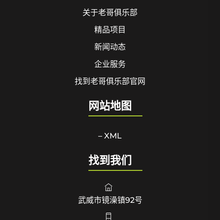
关于老哥俱乐部
精品项目
新闻动态
企业服务
找到老哥俱乐部官网
网站地图
– XML
找到我们
武威市镜澡镇92号