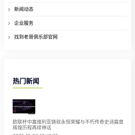
新闻动态
企业服务
找到老哥俱乐部官网
热门新闻
欧联杯中塞维利亚铸就永恒荣耀与不朽传奇史诗篇章
辉煌历程再续神话