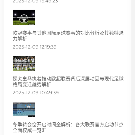
2025-12-09 13:49:23
欧冠赛事与其他国际足球赛事的对比分析及其独特魅
力解析
2025-12-09 12:19:39
探究皇马执着推动欧超联赛背后深层动因与现代足球
格局变迁趋势解析
2025-12-09 10:49:39
冬季转会窗开启时间全解析：各大联赛官方启动节点
全面权威一览汇