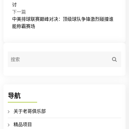
讨
下一篇
中美排球联赛巅峰对决：顶级球队争锋激烈碰撞谁
能称霸赛场
导航
关于老哥俱乐部
精品项目