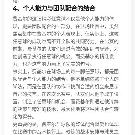
权。
4、个人能力与团队配合的结合
费基尔的这记精彩任意球不仅是他个人能力的体
现，更是团队配合的一部分。在这场比赛中，虽然
焦点集中在费基尔的个人表现上，但实际上，这粒
任意球的成功也离不开全队的共同努力。在比赛的
前期，费基尔的队友们通过有效的组织与配合，为
他创造了执行任意球的机会。而费基尔的精准发
力，也为这些努力画上了完美的句号。
事实上，费基尔在球场上的每一脚任意球，都是团
队配合与个人能力的结合。他不单纯依赖于个人的
脚法，而是在团队的协作下找到合适的机会来展示
自己的技艺。在这次比赛中，队友们为他争取了位
置，制造了任意球的机会，而费基尔则通过他冷静
的决策与精准的技术，最大化地将这种团队合作转
化为得分。
更重要的是，费基尔与球队的整体配合默契也体现
在比赛中的战术执行上。教练的战术安排与球员之