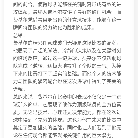
间的配合，使得球队能够在关键时刻形成有效的进
攻体系，最终为费基尔提供了最好的破门机会。而
费基尔凭借着自身出色的任意球技术，能够在这一
瞬间将团队的努力转化为胜利的成果。
总结：
费基尔的精彩任意球破门无疑是这场比赛的高潮，
他展现了高超的脚法、冷静的决策以及在关键时刻
的临场反应。通过这一记进球，费基尔不仅帮助球
队完成了逆转，还极大地提升了全队的士气，为接
下来的比赛打下了坚实的基础。而他个人的技术能
力与团队的紧密配合也在这次进球中得到了完美的
诠释。
总的来说，费基尔在比赛中的表现不仅仅是一个进
球那么简单，它展现了他作为顶级球员的全方位素
质。无论是技术、心理还是决策能力，都在这次进
球中得到了充分的体现。这也为他在未来的比赛中
奠定了更加坚实的基础，同时也让人们看到了他无
论在任何场合都能够发挥关键作用的巨大潜力。