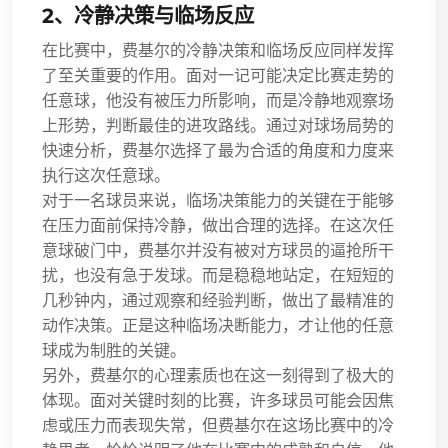
2、冷静决策与临场反应
在比赛中，费基尔的冷静决策和临场反应同样发挥
了至关重要的作用。面对一记可能决定比赛走势的
任意球，他没有被压力所影响，而是冷静地观察场
上形势，判断最佳的进攻路线。通过对球场局势的
快速分析，费基尔选择了最为合适的角度和力度来
执行这次任意球。
对于一名球员来说，临场决策能力的关键在于能够
在压力面前保持冷静，做出合理的选择。在这次任
意球破门中，费基尔并没有被对方球员的逼抢所干
扰，也没有急于发球。而是稳稳地站定，在短短的
几秒钟内，通过观察和经验判断，做出了最精准的
动作决策。正是这种临场决断能力，才让他的任意
球成为制胜的关键。
另外，费基尔的心理素质也在这一刻得到了极大的
体现。面对关键时刻的比赛，许多球员可能会因焦
虑或压力而表现失常，但费基尔在这场比赛中的冷