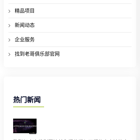
精品项目
新闻动态
企业服务
找到老哥俱乐部官网
热门新闻