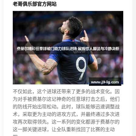
老哥俱乐部官方网站
不仅如此，这个进球还带来了更多的战术变化。因
为对手被费基尔这记神奇的任意球打击之后，他们
的防线开始出现松动。此时，球队能够迅速调整战
术，采取更为主动的进攻方式，并最终通过多次进
攻再次取得领先。这一系列的变化都源于费基尔的
这一脚关键进球，让全队重新找回了比赛的主动