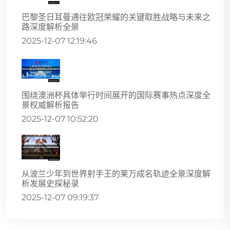
巴黎圣日耳曼通往欧冠荣耀的关键取胜战略与未来之
路深度解析全景
2025-12-07 12:19:46
围绕澳洲杯具体举行时间展开的国际赛事热点深度全
景权威解析报告
2025-12-07 10:52:20
从波兰少年到世界射手王的莱万成名轨迹全景深度解
析发展史探秘录
2025-12-07 09:19:37