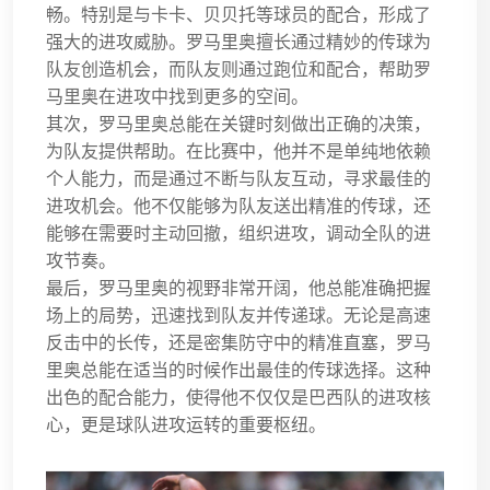
畅。特别是与卡卡、贝贝托等球员的配合，形成了
强大的进攻威胁。罗马里奥擅长通过精妙的传球为
队友创造机会，而队友则通过跑位和配合，帮助罗
马里奥在进攻中找到更多的空间。
其次，罗马里奥总能在关键时刻做出正确的决策，
为队友提供帮助。在比赛中，他并不是单纯地依赖
个人能力，而是通过不断与队友互动，寻求最佳的
进攻机会。他不仅能够为队友送出精准的传球，还
能够在需要时主动回撤，组织进攻，调动全队的进
攻节奏。
最后，罗马里奥的视野非常开阔，他总能准确把握
场上的局势，迅速找到队友并传递球。无论是高速
反击中的长传，还是密集防守中的精准直塞，罗马
里奥总能在适当的时候作出最佳的传球选择。这种
出色的配合能力，使得他不仅仅是巴西队的进攻核
心，更是球队进攻运转的重要枢纽。