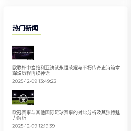
热门新闻
欧联杯中塞维利亚铸就永恒荣耀与不朽传奇史诗篇章
辉煌历程再续神话
2025-12-09 13:49:23
欧冠赛事与其他国际足球赛事的对比分析及其独特魅
力解析
2025-12-09 12:19:39