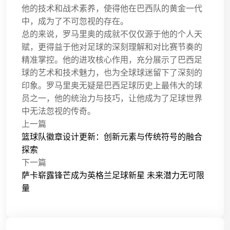
他的技术和战术素养，使得他在巴西队的黄金一代
中，成为了不可忽视的存在。
总的来说，罗马里奥的成就不仅仅源于他的个人天
赋，更得益于他对足球的深刻理解和对比赛节奏的
精准掌控。他的进攻核心作用，充分展示了巴西足
球的艺术和技术魅力，也为全球球迷留下了深刻的
印象。罗马里奥无疑是巴西足球历史上最伟大的球
员之一，他的统治力与技巧，让他成为了足球世界
中无法忽视的传奇。
上一篇
篮球队徽章设计更新：创新元素与传统符号的融合
探索
下一篇
萨卡崭露锋芒成为英格兰足球新星 未来潜力无可限
量