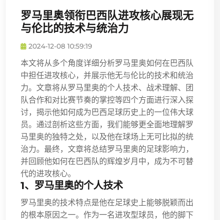
罗马里奥领衔巴西队进攻核心展现无
与伦比的技术与统治力
2024-12-08 10:59:19
本文将从多个角度详细分析罗马里奥如何在巴西队
中担任进攻核心，并展示他无与伦比的技术和统治
力。文章将从罗马里奥的个人技术、战术理解、团
队合作和对比赛节奏的掌控等四个方面进行深入探
讨，揭示他如何成为巴西足球历史上的一位伟大球
员。通过剖析这些方面，我们能够更全面地理解罗
马里奥的独特之处，以及他在球场上无可比拟的统
治力。最终，文章将总结罗马里奥的足球影响力，
并回顾他如何在巴西队的辉煌岁月中，成为不可替
代的进攻核心。
1、罗马里奥的个人技术
罗马里奥的技术特点是他在足球史上能够脱颖而出
的根本原因之一。作为一名进攻型球员，他的脚下