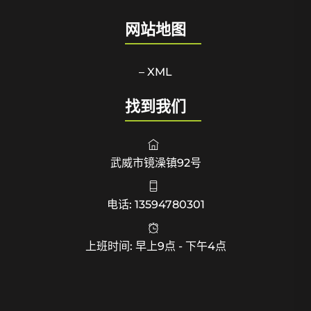
网站地图
– XML
找到我们
武威市镜澡镇92号
电话: 13594780301
上班时间: 早上9点 - 下午4点