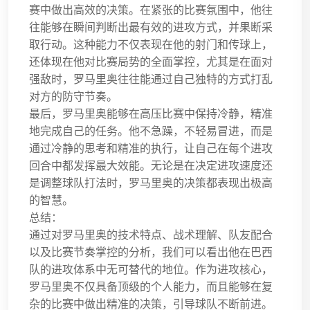
赛中做出高效的决策。在紧张的比赛氛围中，他往
往能够在瞬间判断出最有效的进攻方式，并果断采
取行动。这种能力不仅表现在他的射门和传球上，
还体现在他对比赛局势的全面掌控，尤其是在面对
强敌时，罗马里奥往往能通过自己独特的方式打乱
对方的防守节奏。
最后，罗马里奥能够在高压比赛中保持冷静，精准
地完成自己的任务。他不急躁，不轻易冒进，而是
通过冷静的思考和精准的执行，让自己在每个进攻
回合中都发挥最大效能。无论是在决定进攻速度还
是调整球队打法时，罗马里奥的决策都表现出极高
的智慧。
总结：
通过对罗马里奥的技术特点、战术理解、队友配合
以及比赛节奏掌控的分析，我们可以看出他在巴西
队的进攻体系中无可替代的地位。作为进攻核心，
罗马里奥不仅具备顶级的个人能力，而且能够在复
杂的比赛中做出精准的决策，引导球队不断前进。