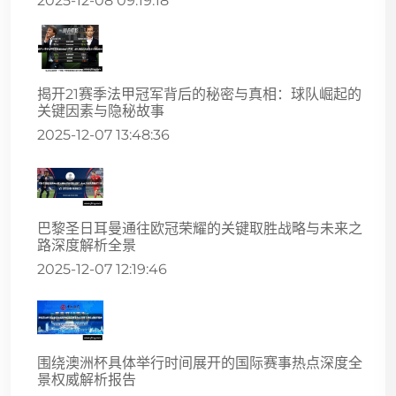
2025-12-08 09:19:18
揭开21赛季法甲冠军背后的秘密与真相：球队崛起的
关键因素与隐秘故事
2025-12-07 13:48:36
巴黎圣日耳曼通往欧冠荣耀的关键取胜战略与未来之
路深度解析全景
2025-12-07 12:19:46
围绕澳洲杯具体举行时间展开的国际赛事热点深度全
景权威解析报告