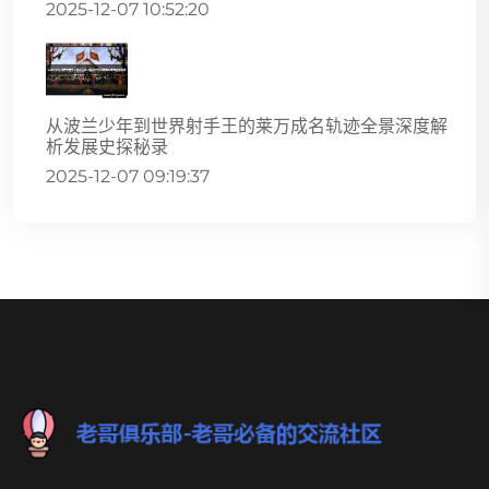
2025-12-07 10:52:20
从波兰少年到世界射手王的莱万成名轨迹全景深度解
析发展史探秘录
2025-12-07 09:19:37