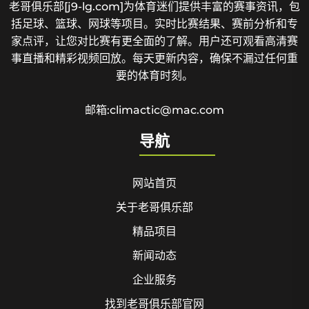
老哥俱乐部[j9-lg.com]为体育迷们提供丰富的赛事资讯，包
括足球、篮球、网球等项目。实时比赛结果、赛前分析和专
家点评，让您对比赛有更全面的了解。用户还可观看高清赛
事直播和精彩视频回放。每天更新内容，确保不漏过任何重
要的体育时刻。
邮箱:climactic@mac.com
导航
网站首页
关于老哥俱乐部
精品项目
新闻动态
企业服务
找到老哥俱乐部官网