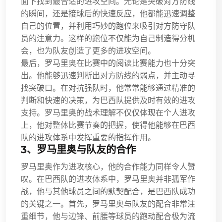
面下找到最合适的进攻空间。无论是突破对方防线
的瞬间，还是接球后的快速反应，他都能迅速调整
自己的位置，并利用巧妙的跑位来吸引对方防守队
员的注意力。这样的跑位不仅能为自己制造得分机
会，也为队友创造了更多的进攻空间。
最后，罗马里奥在比赛中的阅读比赛能力也十分突
出。他能够迅速判断出对方防线的弱点，并主动寻
找突破口。在对抗强队时，他常常能够通过精准的
判断和快速的决策，为巴西队提供及时有效的进攻
支持。罗马里奥的战术理解不仅仅体现在个人进攻
上，他对整体比赛节奏的把握，使得他能够在巴西
队的进攻体系中发挥重要的指挥作用。
3、罗马里奥与队友的合作
罗马里奥作为进攻核心，他的合作能力同样令人赞
叹。在巴西队的进攻体系中，罗马里奥并非孤军作
战，他与其他球员之间的默契配合，是巴西队成功
的关键之一。首先，罗马里奥与队友的配合非常注
重细节，他与边锋、前腰等球员的跑动配合极为流