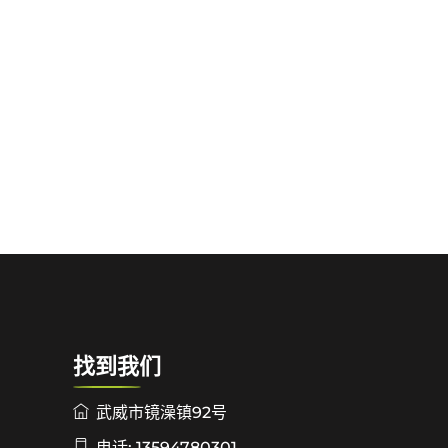
找到我们
武威市镜澡镇92号
电话: 13594780301