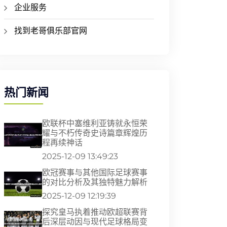
企业服务
找到老哥俱乐部官网
热门新闻
欧联杯中塞维利亚铸就永恒荣
耀与不朽传奇史诗篇章辉煌历
程再续神话
2025-12-09 13:49:23
欧冠赛事与其他国际足球赛事
的对比分析及其独特魅力解析
2025-12-09 12:19:39
探究皇马执着推动欧超联赛背
后深层动因与现代足球格局变