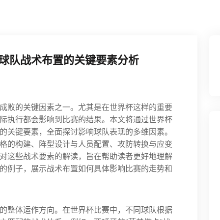
球队战术布置的关键要素分析
成败的关键因素之一。尤其是在世界杯这样的重要
际执行都会影响到比赛的结果。本文将通过世界杯
的关键要素，全面探讨影响球队表现的多维因素。
格的构建、阵型设计与人员配置、攻防转换与应变
对这些战术要素的解读，旨在帮助读者更好地理解
的例子，展示战术布置如何具体影响比赛的走势和
的整体运作方向。在世界杯比赛中，不同球队根据