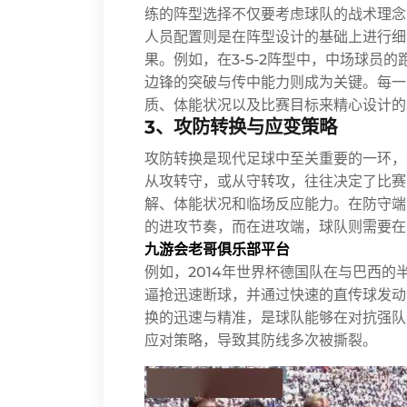
练的阵型选择不仅要考虑球队的战术理念
人员配置则是在阵型设计的基础上进行细
果。例如，在3-5-2阵型中，中场球员的
边锋的突破与传中能力则成为关键。每一
质、体能状况以及比赛目标来精心设计的
3、攻防转换与应变策略
攻防转换是现代足球中至关重要的一环，
从攻转守，或从守转攻，往往决定了比赛
解、体能状况和临场反应能力。在防守端
的进攻节奏，而在进攻端，球队则需要在
九游会老哥俱乐部平台
例如，2014年世界杯德国队在与巴西
逼抢迅速断球，并通过快速的直传球发动
换的迅速与精准，是球队能够在对抗强队
应对策略，导致其防线多次被撕裂。