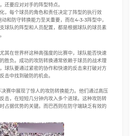
，还要应对对手的阵型特点。
化，每个球员的角色和责任决定了阵型的执行效
跑动和防守转换能力至关重要，而在4-3-3阵型中，
支球队的阵型和人员配置，都是根据球队的球员素
。
尤其在世界杯这种高强度的比赛中，球队能否快速
的胜负。成功的攻防转换通常依赖于球员的战术理
，球队要通过紧密的协作和快速的反击来打破对方
反击中找到破防的机会。
的半决赛中展现了惊人的攻防转换能力。他们通过高压
反击，在短短几分钟内攻入多个进球。这种攻防转
时占据优势的关键。而巴西则在防守端缺乏有效的