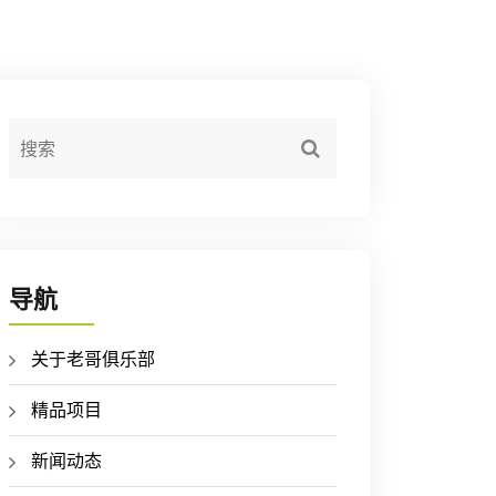
导航
关于老哥俱乐部
精品项目
新闻动态