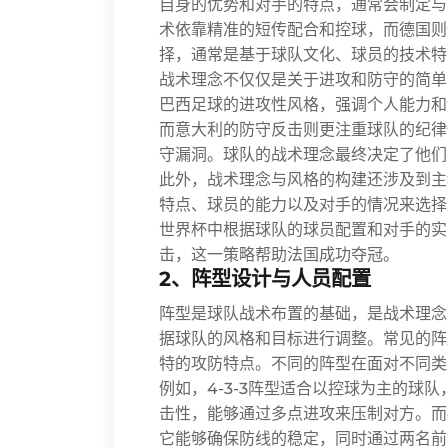
自身的优势和对手的特点，通常会制定与
术依靠精准的短传配合和控球，而德国则
择，通常是基于球队文化、球员的技术特
战术理念不仅仅是关于进攻和防守的简单
巴西足球的进攻性风格，强调个人能力和
而意大利的防守反击则更注重球队的纪律
守漏洞。球队的战术理念最终决定了他们
此外，战术理念与风格的构建还涉及到主
特点、球员的能力以及对手的情况来选择
世界杯中根据球队的球员配置和对手的实际
击，这一策略帮助法国成功夺冠。
2、阵型设计与人员配置
阵型是球队战术布置的基础，是战术理念
据球队的风格和目标进行调整。常见的阵型有4
特的攻防特点。不同的阵型在面对不同类
例如，4-3-3阵型适合以控球为主的球
击性，能够通过多点进攻来压制对方。而4
它能够确保防线的稳定，同时通过两名前