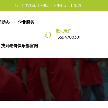
工作时间: 上午9点 - 下午6点
闻动态
企业服务
致电我们
13594780301
找到老哥俱乐部官网