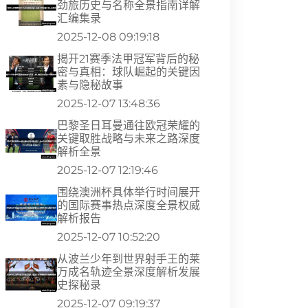
劲旅历史与名称全景指南详解
汇编集录
2025-12-08 09:19:18
揭开21赛季法甲冠军背后的秘
密与真相：球队崛起的关键因
素与隐秘故事
2025-12-07 13:48:36
巴黎圣日耳曼通往欧冠荣耀的
关键取胜战略与未来之路深度
解析全景
2025-12-07 12:19:46
围绕澳洲杯具体举行时间展开
的国际赛事热点深度全景权威
解析报告
2025-12-07 10:52:20
从波兰少年到世界射手王的莱
万成名轨迹全景深度解析发展
史探秘录
2025-12-07 09:19:37