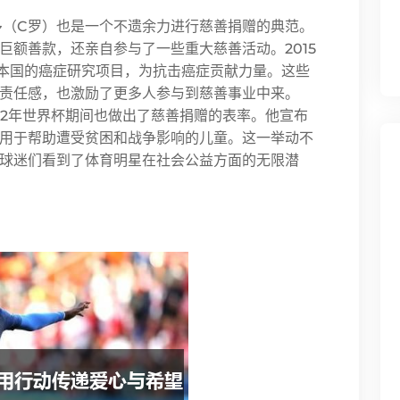
多（C罗）也是一个不遗余力进行慈善捐赠的典范。
巨额善款，还亲自参与了一些重大慈善活动。2015
牙本国的癌症研究项目，为抗击癌症贡献力量。这些
责任感，也激励了更多人参与到慈善事业中来。
22年世界杯期间也做出了慈善捐赠的表率。他宣布
用于帮助遭受贫困和战争影响的儿童。这一举动不
球迷们看到了体育明星在社会公益方面的无限潜