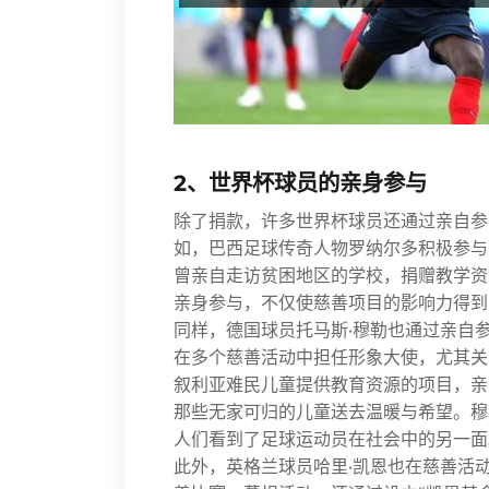
2、世界杯球员的亲身参与
除了捐款，许多世界杯球员还通过亲自参
如，巴西足球传奇人物罗纳尔多积极参与
曾亲自走访贫困地区的学校，捐赠教学资
亲身参与，不仅使慈善项目的影响力得到
同样，德国球员托马斯·穆勒也通过亲自
在多个慈善活动中担任形象大使，尤其关
叙利亚难民儿童提供教育资源的项目，亲
那些无家可归的儿童送去温暖与希望。穆
人们看到了足球运动员在社会中的另一面
此外，英格兰球员哈里·凯恩也在慈善活