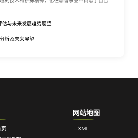
越的技术和拼搏精神，也在慈善事业中贡献了自己
评估与未来发展趋势展望
分析及未来展望
网站地图
首页
– XML