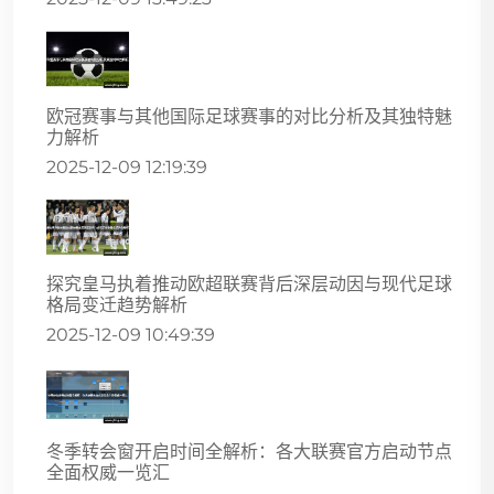
欧冠赛事与其他国际足球赛事的对比分析及其独特魅
力解析
2025-12-09 12:19:39
探究皇马执着推动欧超联赛背后深层动因与现代足球
格局变迁趋势解析
2025-12-09 10:49:39
冬季转会窗开启时间全解析：各大联赛官方启动节点
全面权威一览汇