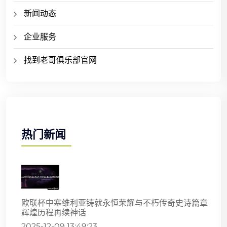
新闻动态
企业服务
找到老哥俱乐部官网
热门新闻
欧联杯中塞维利亚铸就永恒荣耀与不朽传奇史诗篇章
辉煌历程再续神话
2025-12-09 13:49:23