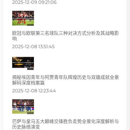
2025-12-09 09:21:06
欧冠与欧联第三名球队三种对决方式分析及其战略影
响
2025-12-08 13:51:45
揭秘埃因青年与阿贾青年队辉煌历史与双雄成就全景
解码深度档案篇
2025-12-08 12:23:44
巴萨与皇马五大巅峰交锋胜负走势全景化深度解析与
历史脉络演变