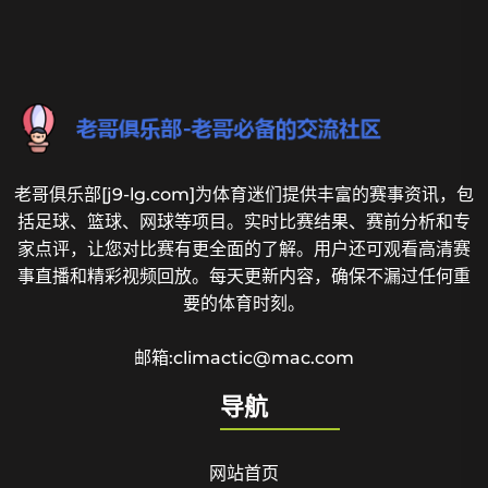
老哥俱乐部[j9-lg.com]为体育迷们提供丰富的赛事资讯，包
括足球、篮球、网球等项目。实时比赛结果、赛前分析和专
家点评，让您对比赛有更全面的了解。用户还可观看高清赛
事直播和精彩视频回放。每天更新内容，确保不漏过任何重
要的体育时刻。
邮箱:climactic@mac.com
导航
网站首页