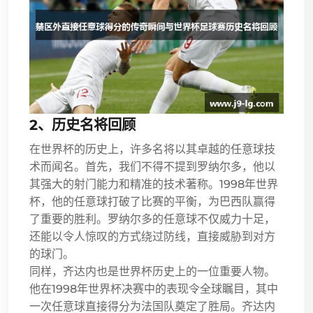
2、历史名将回顾
在世界杯的历史上，许多名将以其卓越的任意球技
术而闻名。首先，我们不得不提到罗纳尔多，他以
其强大的射门能力和精准的技术著称。1998年世界
杯，他的任意球打破了比赛的平衡，为巴西队赢得
了重要的胜利。罗纳尔多的任意球不仅威力十足，
还能以令人惊叹的方式绕过防线，直接威胁到对方
的球门。
同样，齐达内也是世界杯历史上的一位重要人物。
他在1998年世界杯决赛中的表现令全球瞩目，其中
一次任意球直接得分为法国队奠定了胜局。齐达内