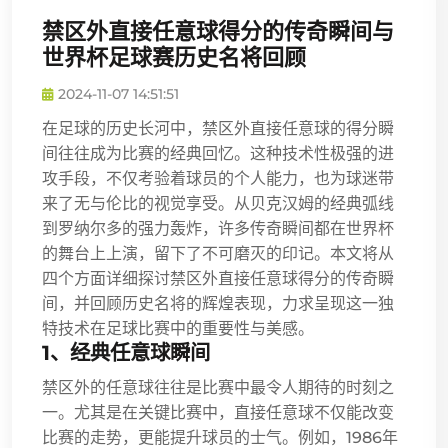
禁区外直接任意球得分的传奇瞬间与
世界杯足球赛历史名将回顾
2024-11-07 14:51:51
在足球的历史长河中，禁区外直接任意球的得分瞬
间往往成为比赛的经典回忆。这种技术性极强的进
攻手段，不仅考验着球员的个人能力，也为球迷带
来了无与伦比的视觉享受。从贝克汉姆的经典弧线
到罗纳尔多的强力轰炸，许多传奇瞬间都在世界杯
的舞台上上演，留下了不可磨灭的印记。本文将从
四个方面详细探讨禁区外直接任意球得分的传奇瞬
间，并回顾历史名将的辉煌表现，力求呈现这一独
特技术在足球比赛中的重要性与美感。
1、经典任意球瞬间
禁区外的任意球往往是比赛中最令人期待的时刻之
一。尤其是在关键比赛中，直接任意球不仅能改变
比赛的走势，更能提升球员的士气。例如，1986年