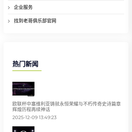
企业服务
找到老哥俱乐部官网
热门新闻
欧联杯中塞维利亚铸就永恒荣耀与不朽传奇史诗篇章
辉煌历程再续神话
2025-12-09 13:49:23