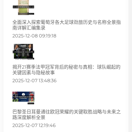
全面深入探索葡萄牙各大足球劲旅历史与名称全景指
南详解汇编集录
2025-12-08 09:19:18
揭开21赛季法甲冠军背后的秘密与真相：球队崛起的
关键因素与隐秘故事
2025-12-07 13:48:36
巴黎圣日耳曼通往欧冠荣耀的关键取胜战略与未来之
路深度解析全景
2025-12-07 12:19:46