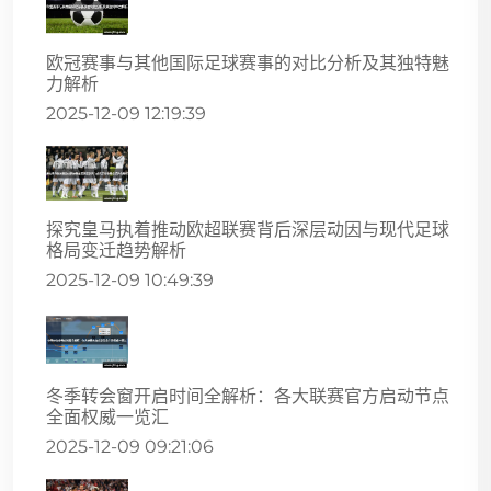
欧冠赛事与其他国际足球赛事的对比分析及其独特魅
力解析
2025-12-09 12:19:39
探究皇马执着推动欧超联赛背后深层动因与现代足球
格局变迁趋势解析
2025-12-09 10:49:39
冬季转会窗开启时间全解析：各大联赛官方启动节点
全面权威一览汇
2025-12-09 09:21:06