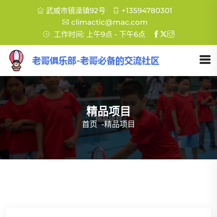
武威市镜澡镇92号
+13594780301
climactic@mac.com
工作时间: 上午9点 - 下午6点
精品项目
首页
-
精品项目