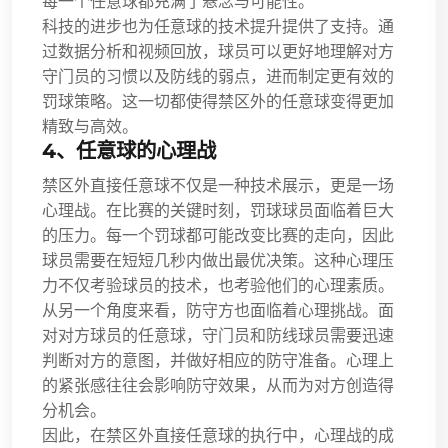
每一个任意球都充满了悬念与可能性。
科技的进步也为任意球的技术提升提供了支持。通
过数据分析和视频回放，球员可以更好地理解对方
守门员的习惯以及防线的弱点，进而制定更有效的
罚球策略。这一切都使得禁区外的任意球变得更加
精致与高效。
4、任意球的心理战
禁区外直接任意球不仅是一种技术展示，更是一场
心理战。在比赛的关键时刻，罚球球员面临着巨大
的压力。每一个罚球都可能改变比赛的走向，因此
球员需要在短短几秒内做出最优决策。这种心理压
力不仅考验球员的技术，也考验他们的心理素质。
从另一个角度来看，防守方也面临着心理挑战。面
对对方球员的任意球，守门员和防线球员需要迅速
判断对方的意图，并做好相应的防守准备。心理上
的紧张感往往会影响防守效果，从而为对方创造得
分机会。
因此，在禁区外直接任意球的执行中，心理战的成