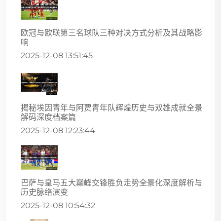
欧冠与欧联第三名球队三种对决方式分析及其战略影
响
2025-12-08 13:51:45
揭秘埃因青年与阿贾青年队辉煌历史与双雄成就全景
解码深度档案篇
2025-12-08 12:23:44
巴萨与皇马五大巅峰交锋胜负走势全景化深度解析与
历史脉络演变
2025-12-08 10:54:32