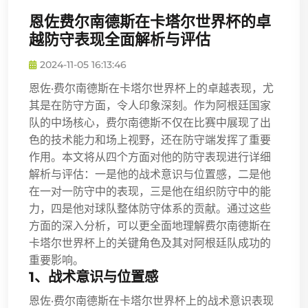
恩佐费尔南德斯在卡塔尔世界杯的卓
越防守表现全面解析与评估
2024-11-05 16:13:46
恩佐·费尔南德斯在卡塔尔世界杯上的卓越表现，尤
其是在防守方面，令人印象深刻。作为阿根廷国家
队的中场核心，费尔南德斯不仅在比赛中展现了出
色的技术能力和场上视野，还在防守端发挥了重要
作用。本文将从四个方面对他的防守表现进行详细
解析与评估：一是他的战术意识与位置感，二是他
在一对一防守中的表现，三是他在组织防守中的能
力，四是他对球队整体防守体系的贡献。通过这些
方面的深入分析，可以更全面地理解费尔南德斯在
卡塔尔世界杯上的关键角色及其对阿根廷队成功的
重要影响。
1、战术意识与位置感
恩佐·费尔南德斯在卡塔尔世界杯上的战术意识表现