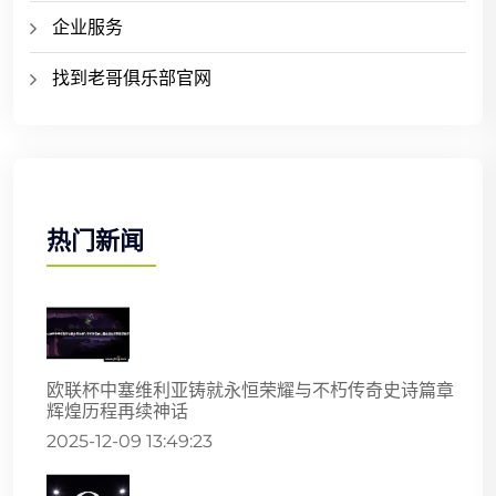
企业服务
找到老哥俱乐部官网
热门新闻
欧联杯中塞维利亚铸就永恒荣耀与不朽传奇史诗篇章
辉煌历程再续神话
2025-12-09 13:49:23