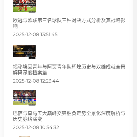
欧冠与欧联第三名球队三种对决方式分析及其战略影
响
2025-12-08 13:51:45
揭秘埃因青年与阿贾青年队辉煌历史与双雄成就全景
解码深度档案篇
2025-12-08 12:23:44
巴萨与皇马五大巅峰交锋胜负走势全景化深度解析与
历史脉络演变
2025-12-08 10:54:32