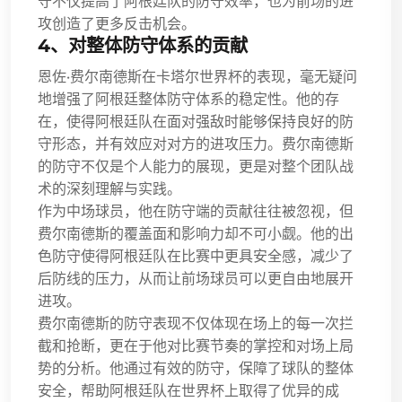
守不仅提高了阿根廷队的防守效率，也为前场的进
攻创造了更多反击机会。
4、对整体防守体系的贡献
恩佐·费尔南德斯在卡塔尔世界杯的表现，毫无疑问
地增强了阿根廷整体防守体系的稳定性。他的存
在，使得阿根廷队在面对强敌时能够保持良好的防
守形态，并有效应对对方的进攻压力。费尔南德斯
的防守不仅是个人能力的展现，更是对整个团队战
术的深刻理解与实践。
作为中场球员，他在防守端的贡献往往被忽视，但
费尔南德斯的覆盖面和影响力却不可小觑。他的出
色防守使得阿根廷队在比赛中更具安全感，减少了
后防线的压力，从而让前场球员可以更自由地展开
进攻。
费尔南德斯的防守表现不仅体现在场上的每一次拦
截和抢断，更在于他对比赛节奏的掌控和对场上局
势的分析。他通过有效的防守，保障了球队的整体
安全，帮助阿根廷队在世界杯上取得了优异的成