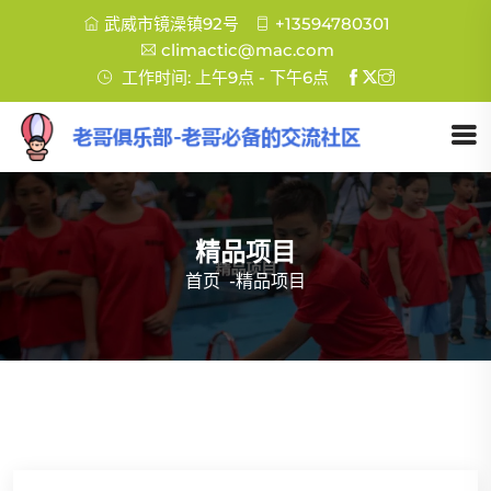
武威市镜澡镇92号
+13594780301
climactic@mac.com
工作时间: 上午9点 - 下午6点
精品项目
首页
-
精品项目