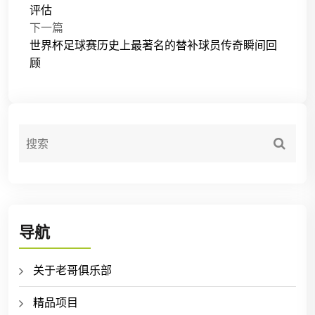
评估
下一篇
世界杯足球赛历史上最著名的替补球员传奇瞬间回
顾
导航
关于老哥俱乐部
精品项目