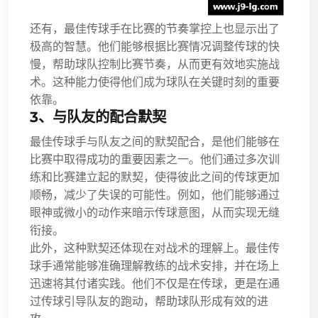
还有，最佳传球手在比赛的节奏掌控上也显示出了
极高的智慧。他们能够根据比赛情况调整传球的快
慢，帮助球队控制比赛节奏，从而更有效地实施战
术。这种能力使得他们成为球队在关键时刻的重要
依靠。
3、与队友的配合默契
最佳传球手与队友之间的默契配合，是他们能够在
比赛中取得成功的重要因素之一。他们通过多次训
练和比赛建立起的默契，使得彼此之间的传球更加
顺畅，减少了失误的可能性。例如，他们能够通过
眼神或微小的动作来暗示传球意图，从而实现无缝
衔接。
此外，这种默契还体现在对战术的理解上。最佳传
球手通常能够准确理解教练的战术安排，并在场上
迅速将其付诸实践。他们不仅是在传球，更是在通
过传球引导队友的跑动，帮助球队形成有效的进