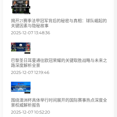
揭开21赛季法甲冠军背后的秘密与真相：球队崛起的
关键因素与隐秘故事
2025-12-07 13:48:36
巴黎圣日耳曼通往欧冠荣耀的关键取胜战略与未来之
路深度解析全景
2025-12-07 12:19:46
围绕澳洲杯具体举行时间展开的国际赛事热点深度全
景权威解析报告
2025-12-07 10:52:20