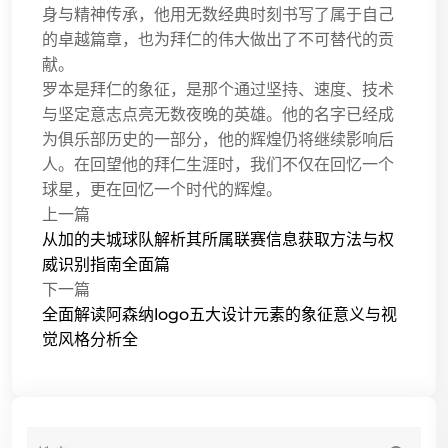
身与精神传承，他用无数经典时刻书写了属于自己
的卓越篇章，也为拜仁的伟大做出了不可替代的贡
献。
罗本是拜仁的象征，是那个通过坚持、速度、技术
与坚定意志点亮无数夜晚的英雄。他的名字已经成
为俱乐部历史的一部分，他的辉煌仍将继续影响后
人。在回望他的拜仁生涯时，我们不仅在回忆一个
球星，更在回忆一个时代的辉煌。
上一篇
从加的夫城球队解析其所属联赛信息获取方法与权
威识别指南全面篇
下一篇
全面解读阿森纳logo五大设计元素的象征意义与视
觉风格分析全