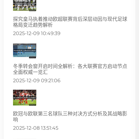
探究皇马执着推动欧超联赛背后深层动因与现代足球
格局变迁趋势解析
2025-12-09 10:49:39
冬季转会窗开启时间全解析：各大联赛官方启动节点
全面权威一览汇
2025-12-09 09:21:06
欧冠与欧联第三名球队三种对决方式分析及其战略影
响
2025-12-08 13:51:45