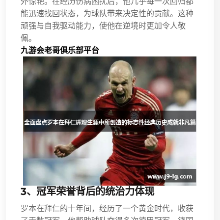
外惊艳。在经历伤病困扰后，他几乎每一次回归都
能迅速找回状态，为球队带来决定性的贡献。这种
顽强与自我驱动能力，使他在逆境时更加令人敬
佩。
九游会老哥俱乐部平台
3、冠军荣誉背后的统治力体现
罗本在拜仁的十年间，经历了一个黄金时代，收获