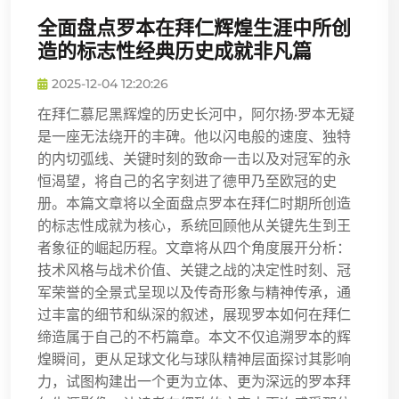
全面盘点罗本在拜仁辉煌生涯中所创
造的标志性经典历史成就非凡篇
2025-12-04 12:20:26
在拜仁慕尼黑辉煌的历史长河中，阿尔扬·罗本无疑
是一座无法绕开的丰碑。他以闪电般的速度、独特
的内切弧线、关键时刻的致命一击以及对冠军的永
恒渴望，将自己的名字刻进了德甲乃至欧冠的史
册。本篇文章将以全面盘点罗本在拜仁时期所创造
的标志性成就为核心，系统回顾他从关键先生到王
者象征的崛起历程。文章将从四个角度展开分析：
技术风格与战术价值、关键之战的决定性时刻、冠
军荣誉的全景式呈现以及传奇形象与精神传承，通
过丰富的细节和纵深的叙述，展现罗本如何在拜仁
缔造属于自己的不朽篇章。本文不仅追溯罗本的辉
煌瞬间，更从足球文化与球队精神层面探讨其影响
力，试图构建出一个更为立体、更为深远的罗本拜