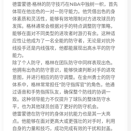
德雷蒙德·格林的防守技巧在NBA中独树一帜，首先
体现在他出色的一对一防守能力。他凭借出色的身
体素质和灵活性，能够有效地限制对方进攻球员的
发挥。格林通常会根据对手的特点调整防守策略，
能够在面对不同类型的进攻者时游刃有余。这种适
应性让他成为了一名全能的防守者，无论是对抗外
线投手还是内线强攻，他都能展现出高水平的防守
能力。
除了个人防守，格林在团队防守中同样表现出色。
他拥有出色的防守意识，能够快速判断对手的进攻
意图，并进行相应的防守调整。在金州勇士的防守
体系中，格林常常担任“防守指挥官”的角色，他通
过语音和手势指挥队友，确保整个防线的协调一
致。这种领导能力不仅提升了球队的整体防守水
平，也为其他球员创造了更好的防守机会。
德雷蒙德在防守时的身体对抗能力也是其一大亮
点。他能够在面对更高大或更强壮的对手时，利用
自身的力量和技巧，成功完成有效的干扰和封盖。