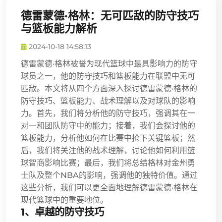
德雷蒙德·格林：无可匹敌的防守技巧
与篮板能力解析
2024-10-18 14:58:13
德雷蒙德·格林被誉为现代篮球中最具影响力的防守
球员之一，他的防守技巧和篮板能力在联盟中无可
匹敌。本文将从四个方面深入探讨德雷蒙德·格林的
防守技巧、篮板能力、战术理解以及对球队的影响
力。首先，我们将分析他的防守技巧，强调其在一
对一和团队防守中的能力；接着，我们会探讨他的
篮板能力，分析他如何在比赛中抢下关键篮板；然
后，我们将关注他的战术理解，讨论他如何利用篮
球智商影响比赛；最后，我们将总结格林对金州勇
士队及整个NBA的影响，强调他的独特价值。通过
这些分析，我们可以更全面地理解德雷蒙德·格林在
现代篮球中的重要地位。
1、卓越的防守技巧