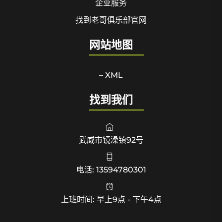
企业服务
找到老哥俱乐部官网
网站地图
– XML
找到我们
武威市镜澡镇92号
电话: 13594780301
上班时间: 早上9点 - 下午4点