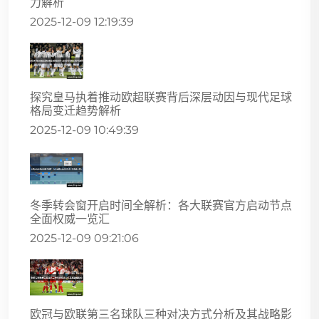
力解析
2025-12-09 12:19:39
探究皇马执着推动欧超联赛背后深层动因与现代足球
格局变迁趋势解析
2025-12-09 10:49:39
冬季转会窗开启时间全解析：各大联赛官方启动节点
全面权威一览汇
2025-12-09 09:21:06
欧冠与欧联第三名球队三种对决方式分析及其战略影