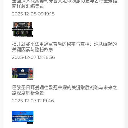
全面深入探索葡萄牙各大足球劲旅历史与名称全景指
南详解汇编集录
2025-12-08 09:19:18
揭开21赛季法甲冠军背后的秘密与真相：球队崛起的
关键因素与隐秘故事
2025-12-07 13:48:36
巴黎圣日耳曼通往欧冠荣耀的关键取胜战略与未来之
路深度解析全景
2025-12-07 12:19:46