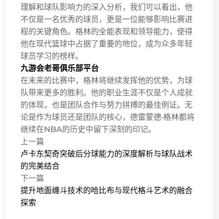
理解和球队影响力的深入分析，我们可以看出，他
不仅是一名优秀的球员，更是一位能够影响比赛进
程的关键角色。格林的全能表现和领导能力，使得
他在现代篮球中占据了重要的地位，成为众多年轻
球员学习的榜样。
九游会老哥俱乐部平台
在未来的比赛中，格林将继续发挥他的优势，为球
队带来更多的胜利。他的职业生涯不仅是个人成就
的体现，也是团队合作与努力拼搏的最佳例证。无
论是作为球员还是团队的核心，德雷蒙德·格林都将
继续在NBA的历史中留下深刻的印记。
上一篇
卢卡东契奇突破后分球能力的深度解析与球队战术
的完美结合
下一篇
提升地面缠斗技术的哈比布与现代格斗艺术的融合
探索