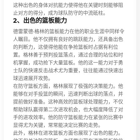
这种出色的身体对抗能力使得他在关键时刻能够阻
止对方的得分，成为球队防守的中流砥柱。
2、出色的篮板能力
德雷蒙德·格林的篮板能力在他的职业生涯中同样令
人瞩目。他不仅拥有良好的跳跃能力，还具备出色
的判断力，这使得他能在争抢篮板时占据有利位
置。格林善于预判投篮落点，通过合理的站位和时
机掌握，成功抢下大量篮板。他的这一能力对于勇
士队的快速反击战术尤为重要，往往能通过快速出
球迅速展开攻势。
在防守篮板方面，格林展现了极强的决策能力。他
能够在对手投篮的瞬间，迅速判断出球的落点，并
提前做好准备。这种高效的篮板球处理能力，不仅
帮助球队赢得第二次进攻机会，也大幅度降低了对
手的进攻效率。他的防守篮板能力在紧张的比赛中
显得尤为关键，常常能决定比赛的走势。
此外，格林在进攻篮板方面也展现了出色的能力。