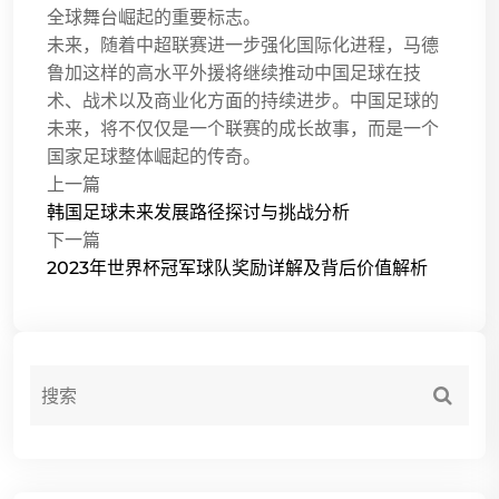
全球舞台崛起的重要标志。
未来，随着中超联赛进一步强化国际化进程，马德
鲁加这样的高水平外援将继续推动中国足球在技
术、战术以及商业化方面的持续进步。中国足球的
未来，将不仅仅是一个联赛的成长故事，而是一个
国家足球整体崛起的传奇。
上一篇
韩国足球未来发展路径探讨与挑战分析
下一篇
2023年世界杯冠军球队奖励详解及背后价值解析