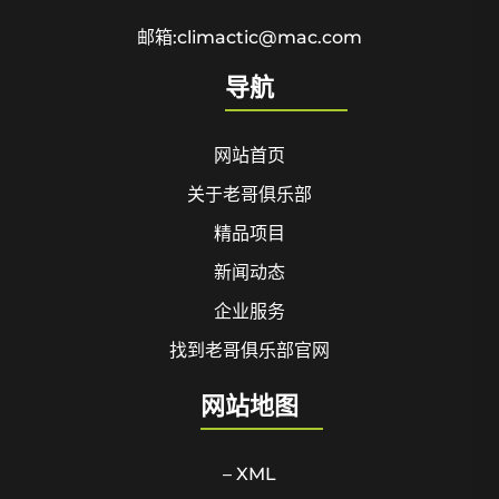
邮箱:climactic@mac.com
导航
网站首页
关于老哥俱乐部
精品项目
新闻动态
企业服务
找到老哥俱乐部官网
网站地图
– XML