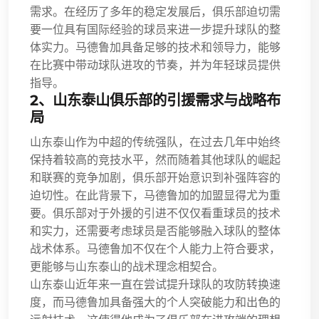
需求。在经历了多年的稳定发展后，俱乐部迫切需
要一位具有国际经验的球员来进一步提升球队的整
体实力。马德鲁加具备足够的技术和领导力，能够
在比赛中带动球队进攻的节奏，并为年轻球员提供
指导。
2、山东泰山俱乐部的引援需求与战略布
局
山东泰山作为中超的传统强队，在过去几年中始终
保持着较高的竞技水平，然而随着其他球队的崛起
和联赛的竞争加剧，俱乐部开始意识到补强阵容的
迫切性。在此背景下，马德鲁加的加盟显得尤为重
要。俱乐部对于外援的引进不仅仅看重球员的技术
和实力，还需要考虑球员是否能够融入球队的整体
战术体系。马德鲁加不仅在个人能力上符合要求，
更能够与山东泰山的战术理念相契合。
山东泰山近年来一直在尝试提升球队的攻防转换速
度，而马德鲁加具备强大的个人突破能力和出色的