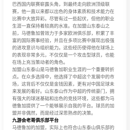
巴西国内联赛崭露头角，到最终走向欧洲顶级联
赛，他一直以来都以出色的身体素质和技术能力在
比赛中大放异彩。尽管有过一些起伏，但他的职业
生涯一直保持着较高的水准。在加盟山东泰山之
前，马德鲁加曾效力于多家欧洲俱乐部，积累了丰
富的国际赛事经验，并且在多项比赛中展现出极强
的进攻意识与组织能力。这些经历使得他在球场上
的表现非常多元，不仅仅是一个攻击型球员，也能
在场上充当策动者的角色。
加盟山东泰山是马德鲁加职业生涯的一个重要转折
点。在众多选择中，他选择了中超这个发展中的市
场，这背后不仅仅是金钱因素，更有对中国足球未
来发展的看好。山东泰山作为中超的传统豪门，拥
有强大的球迷基础和出色的竞技环境，这些都为马
德鲁加提供了一个能够展示自我的平台。球员的加
盟并非偶然，而是经过深思熟虑的决策。
九游会老哥俱乐部平台
马德鲁加的加盟，实际上也符合山东泰山俱乐部的