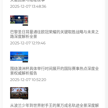
2025-12-07 13:48:36
巴黎圣日耳曼通往欧冠荣耀的关键取胜战略与未来之
路深度解析全景
2025-12-07 12:19:46
围绕澳洲杯具体举行时间展开的国际赛事热点深度全
景权威解析报告
2025-12-07 10:52:20
从波兰少年到世界射手王的莱万成名轨迹全景深度解