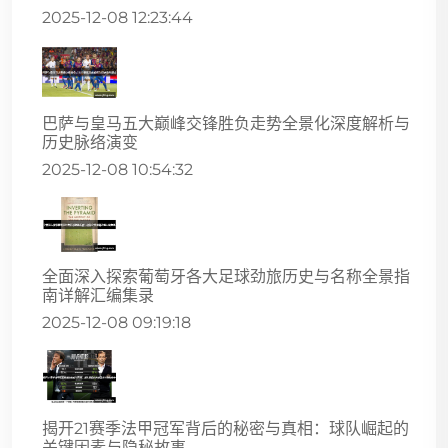
2025-12-08 12:23:44
巴萨与皇马五大巅峰交锋胜负走势全景化深度解析与
历史脉络演变
2025-12-08 10:54:32
全面深入探索葡萄牙各大足球劲旅历史与名称全景指
南详解汇编集录
2025-12-08 09:19:18
揭开21赛季法甲冠军背后的秘密与真相：球队崛起的
关键因素与隐秘故事