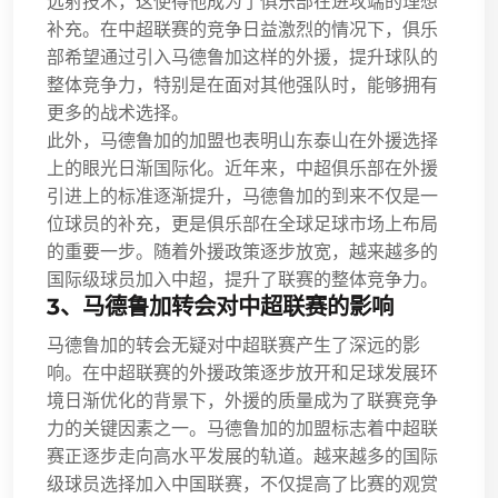
远射技术，这使得他成为了俱乐部在进攻端的理想
补充。在中超联赛的竞争日益激烈的情况下，俱乐
部希望通过引入马德鲁加这样的外援，提升球队的
整体竞争力，特别是在面对其他强队时，能够拥有
更多的战术选择。
此外，马德鲁加的加盟也表明山东泰山在外援选择
上的眼光日渐国际化。近年来，中超俱乐部在外援
引进上的标准逐渐提升，马德鲁加的到来不仅是一
位球员的补充，更是俱乐部在全球足球市场上布局
的重要一步。随着外援政策逐步放宽，越来越多的
国际级球员加入中超，提升了联赛的整体竞争力。
3、马德鲁加转会对中超联赛的影响
马德鲁加的转会无疑对中超联赛产生了深远的影
响。在中超联赛的外援政策逐步放开和足球发展环
境日渐优化的背景下，外援的质量成为了联赛竞争
力的关键因素之一。马德鲁加的加盟标志着中超联
赛正逐步走向高水平发展的轨道。越来越多的国际
级球员选择加入中国联赛，不仅提高了比赛的观赏