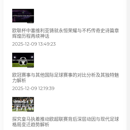
欧联杯中塞维利亚铸就永恒荣耀与不朽传奇史诗篇章
辉煌历程再续神话
2025-12-09 13:49:23
欧冠赛事与其他国际足球赛事的对比分析及其独特魅
力解析
2025-12-09 12:19:39
探究皇马执着推动欧超联赛背后深层动因与现代足球
格局变迁趋势解析