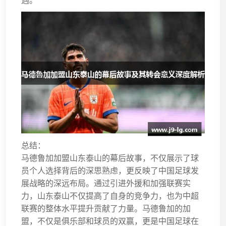
遇。
总结：
马德鲁加加盟山东泰山的幕后故事，不仅展示了球
员个人选择背后的深思熟虑，更反映了中国足球发
展战略的深远布局。通过引进外援和加强联赛实
力，山东泰山不仅提高了自身的竞争力，也为中超
联赛的整体水平提升贡献了力量。马德鲁加的加
盟，不仅是俱乐部和球员的双赢，更是中国足球在