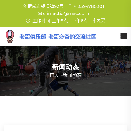
武威市镜澡镇92号
+13594780301
climactic@mac.com
工作时间: 上午9点 - 下午6点
新闻动态
首页
-
新闻动态