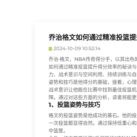
乔治格文如何通过精准投篮提
2024-10-09 10:52:14
乔治·格文，NBA传奇得分手，以其出
如何通过精准投篮提升得分效率的秘诀与
力、战术意识与空间利用、持续训练与自
姿势和技巧是他得分的基础，接着，心理
战术意识让他能在比赛中找到最佳投篮机
障。通过对这些方面的分析，读者将能更
1、投篮姿势与技巧
格文的投篮姿势是他成功的基石。他的投
一次投篮都显得自然。通过保持低重心和
中篮筐。