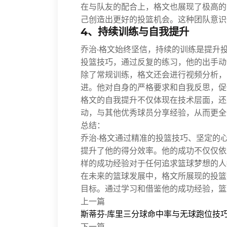
在与队友的配合上，格文也展现了极高的
己创造出更好的投篮机会。这种团队意识
4、持续训练与自我提升
乔治·格文始终坚信，持续的训练是提升
投篮技巧，通过反复的练习，他的出手动
除了常规训练，格文还会进行视频分析，
进。他对自身的严格要求和自我反思，促
格文的自我提升不仅体现在技术层面，还
动，与其他优秀球员分享经验，从而更全
总结：
乔治·格文通过精准的投篮技巧、坚定的
提升了他的得分效率。他的成功不仅仅依
样的成功经验对于任何追求篮球梦想的人
在未来的篮球发展中，格文所展现的投篮
目标。通过学习和借鉴他的成功经验，篮
上一篇
斯蒂芬·库里三分球命中率与无球跑位技
下一篇