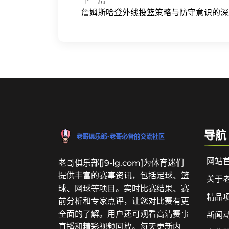
詹姆斯哈登外线投篮策略与防守意识的深
导航
网站
老哥俱乐部[j9-lg.com]为体育迷们
提供丰富的赛事资讯，包括足球、篮
关于
球、网球等项目。实时比赛结果、赛
精品
前分析和专家点评，让您对比赛有更
全面的了解。用户还可观看高清赛事
新闻
直播和精彩视频回放。每天更新内