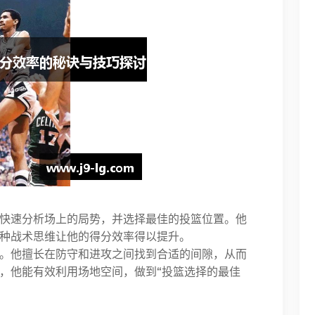
快速分析场上的局势，并选择最佳的投篮位置。他
种战术思维让他的得分效率得以提升。
。他擅长在防守和进攻之间找到合适的间隙，从而
，他能有效利用场地空间，做到“投篮选择的最佳