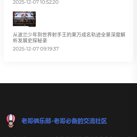
2025-12-07 10:52:20
从波兰少年到世界射手王的莱万成名轨迹全景深度解
析发展史探秘录
2025-12-07 09:19:37