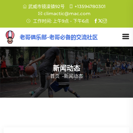
武威市镜澡镇92号
+13594780301
climactic@mac.com
工作时间: 上午9点 - 下午6点
新闻动态
首页
-
新闻动态