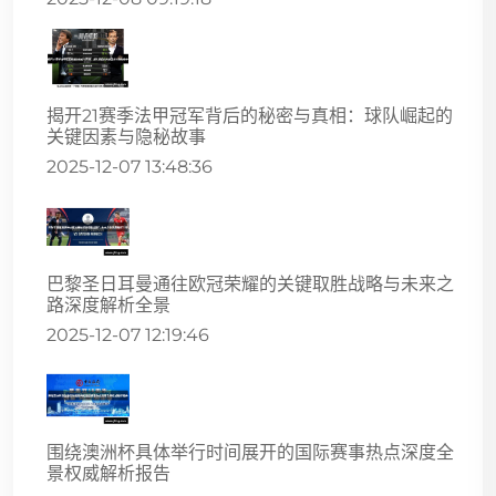
揭开21赛季法甲冠军背后的秘密与真相：球队崛起的
关键因素与隐秘故事
2025-12-07 13:48:36
巴黎圣日耳曼通往欧冠荣耀的关键取胜战略与未来之
路深度解析全景
2025-12-07 12:19:46
围绕澳洲杯具体举行时间展开的国际赛事热点深度全
景权威解析报告