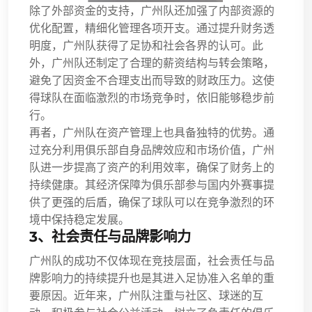
除了外部资金的支持，广州队还加强了内部资源的
优化配置，精细化管理各项开支。通过提升财务透
明度，广州队获得了足协和社会各界的认可。此
外，广州队还制定了合理的薪资结构与转会策略，
避免了因资金不合理支出而导致的财政压力。这使
得球队在面临激烈的市场竞争时，依旧能够稳步前
行。
再者，广州队在资产管理上也具备独特的优势。通
过充分利用俱乐部自身品牌效应和市场价值，广州
队进一步提高了资产的利用效率，确保了财务上的
持续健康。其经济保障为俱乐部参与国内外赛事提
供了更强的后盾，确保了球队可以在竞争激烈的环
境中保持稳定发展。
3、社会责任与品牌影响力
广州队的成功不仅体现在竞技层面，社会责任与品
牌影响力的持续提升也是其进入足协准入名单的重
要原因。近年来，广州队注重与社区、球迷的互