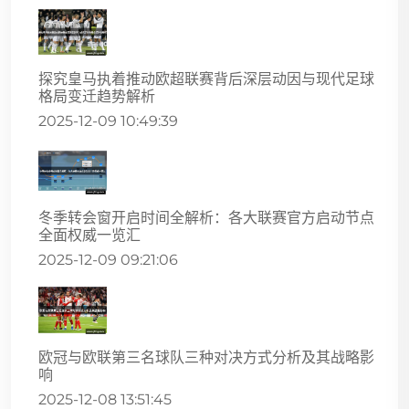
探究皇马执着推动欧超联赛背后深层动因与现代足球
格局变迁趋势解析
2025-12-09 10:49:39
冬季转会窗开启时间全解析：各大联赛官方启动节点
全面权威一览汇
2025-12-09 09:21:06
欧冠与欧联第三名球队三种对决方式分析及其战略影
响
2025-12-08 13:51:45