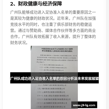
2、财政健康与经济保障
广州队能够成功进入足协准入名单的重要原因之一
是其较为健康的财政状况。近年来，广州队在加强
竞技水平的同时，也注重了俱乐部财务的稳健运
营。通过与赞助商、媒体合作伙伴等多方面的商业
合作，广州队有效拓展了收入来源，提升了整体的
财务状况。