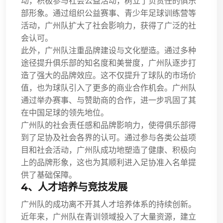
动，积极参与社会公益活动，树立了负责任的俱乐
部形象。通过组织公益赛事、青少年足球训练营等
活动，广州队扩大了社会影响力，获得了广泛的社
会认可。
此外，广州队注重品牌建设与文化塑造。通过多种
途径提升俱乐部的知名度和美誉度，广州队逐步打
造了强大的品牌效应。这不仅提升了球队的市场价
值，也为球队引入了更多的商业合作机会。广州队
通过举办赛事、与赞助商的合作，进一步巩固了其
在中国足球的领先地位。
广州队的社会责任感和品牌影响力，使得俱乐部得
到了足协及社会各界的认可。通过参与各类公益项
目和社会活动，广州队成功地塑造了健康、积极向
上的品牌形象，这也为其顺利进入足协准入名单提
供了基础保障。
4、人才培养与竞技发展
广州队的成功离不开其人才培养体系的持续创新。
近年来，广州队在青训领域投入了大量资源，建立