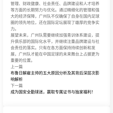
管理、财政健康、社会责任、品牌建设和人才培养
等方面的长期努力与优化。通过精细化的管理和强
大的经济保障，广州队不仅确保了自身在国内足球
圈的领先地位，还在国际足坛展现了雄厚的竞争实
力。
展望未来，广州队需要继续加强青训体系建设，提
升俱乐部的国际化水平，并继续注重品牌建设与社
会责任的落实。只有在各方面保持持续创新和发
展，广州队才能在中国足球的未来舞台上占据更为
重要的位置。
上一篇
布鲁日解雇主帅的五大原因分析及其背后深层次影
响解析
下一篇
成为国安全勤球迷，赢取专属证书与独家福利！