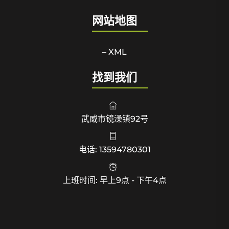
网站地图
– XML
找到我们
武威市镜澡镇92号
电话: 13594780301
上班时间: 早上9点 - 下午4点