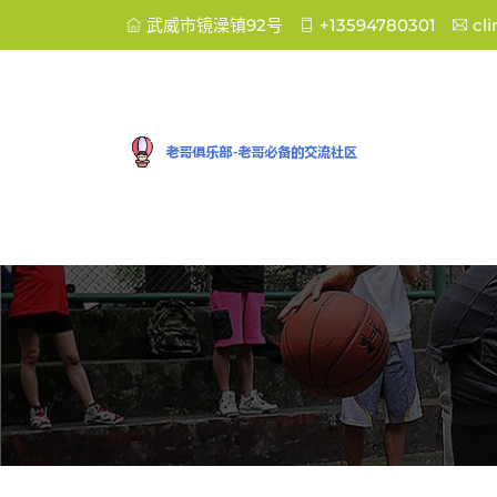
武威市镜澡镇92号
+13594780301
cl