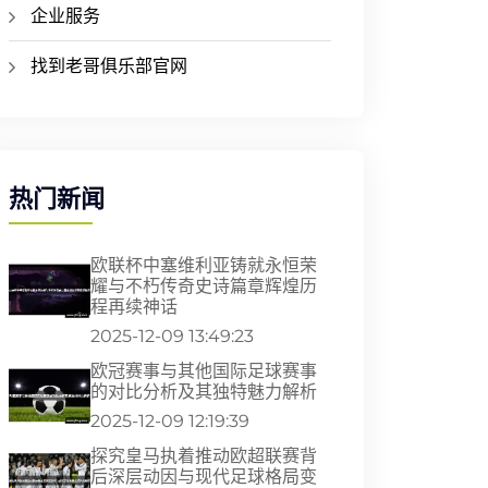
企业服务
找到老哥俱乐部官网
热门新闻
欧联杯中塞维利亚铸就永恒荣
耀与不朽传奇史诗篇章辉煌历
程再续神话
2025-12-09 13:49:23
欧冠赛事与其他国际足球赛事
的对比分析及其独特魅力解析
2025-12-09 12:19:39
探究皇马执着推动欧超联赛背
后深层动因与现代足球格局变