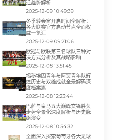
迁趋势解析
2025-12-09 10:49:39
冬季转会窗开启时间全解析：
各大联赛官方启动节点全面权
威一览汇
2025-12-09 09:21:06
欧冠与欧联第三名球队三种对
决方式分析及其战略影响
2025-12-08 13:51:45
揭秘埃因青年与阿贾青年队辉
煌历史与双雄成就全景解码深
度档案篇
2025-12-08 12:23:44
巴萨与皇马五大巅峰交锋胜负
走势全景化深度解析与历史脉
络演变
2025-12-08 10:54:32
全面深入探索葡萄牙各大足球