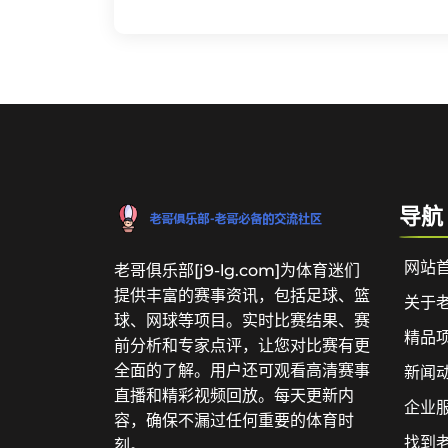
导航
网站
老哥俱乐部[j9-lg.com]为体育迷们
提供丰富的赛事资讯，包括足球、篮
关于
球、网球等项目。实时比赛结果、赛
精品
前分析和专家点评，让您对比赛有更
全面的了解。用户还可观看高清赛事
新闻
直播和精彩视频回放。每天更新内
企业
容，确保不漏过任何重要的体育时
找到
刻。