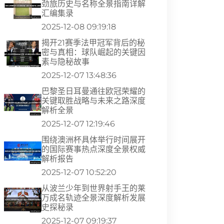
劲旅历史与名称全景指南详解
汇编集录
2025-12-08 09:19:18
揭开21赛季法甲冠军背后的秘
密与真相：球队崛起的关键因
素与隐秘故事
2025-12-07 13:48:36
巴黎圣日耳曼通往欧冠荣耀的
关键取胜战略与未来之路深度
解析全景
2025-12-07 12:19:46
围绕澳洲杯具体举行时间展开
的国际赛事热点深度全景权威
解析报告
2025-12-07 10:52:20
从波兰少年到世界射手王的莱
万成名轨迹全景深度解析发展
史探秘录
2025-12-07 09:19:37