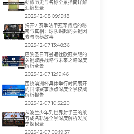
劲旅历史与名称全景指南详解
汇编集录
2025-12-08 09:19:18
揭开21赛季法甲冠军背后的秘
密与真相：球队崛起的关键因
素与隐秘故事
2025-12-07 13:48:36
巴黎圣日耳曼通往欧冠荣耀的
关键取胜战略与未来之路深度
解析全景
2025-12-07 12:19:46
围绕澳洲杯具体举行时间展开
的国际赛事热点深度全景权威
解析报告
2025-12-07 10:52:20
从波兰少年到世界射手王的莱
万成名轨迹全景深度解析发展
史探秘录
2025-12-07 09:19:37