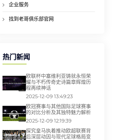
企业服务
找到老哥俱乐部官网
热门新闻
欧联杯中塞维利亚铸就永恒荣
耀与不朽传奇史诗篇章辉煌历
程再续神话
2025-12-09 13:49:23
欧冠赛事与其他国际足球赛事
的对比分析及其独特魅力解析
2025-12-09 12:19:39
探究皇马执着推动欧超联赛背
后深层动因与现代足球格局变