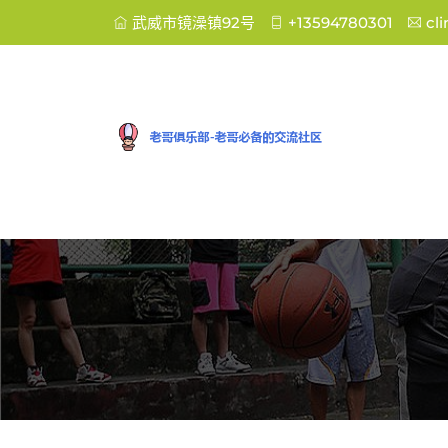
武威市镜澡镇92号
+13594780301
cl