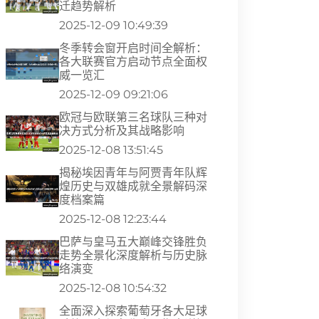
迁趋势解析
2025-12-09 10:49:39
冬季转会窗开启时间全解析：
各大联赛官方启动节点全面权
威一览汇
2025-12-09 09:21:06
欧冠与欧联第三名球队三种对
决方式分析及其战略影响
2025-12-08 13:51:45
揭秘埃因青年与阿贾青年队辉
煌历史与双雄成就全景解码深
度档案篇
2025-12-08 12:23:44
巴萨与皇马五大巅峰交锋胜负
走势全景化深度解析与历史脉
络演变
2025-12-08 10:54:32
全面深入探索葡萄牙各大足球