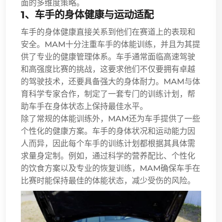
面的多维度策略。
1、车手的身体健康与运动适配
车手的身体健康直接关系到他们在赛道上的表现和
安全。MAM十分注重车手的体能训练，并且为其提
供了专业的健康管理体系。车手通常面临高速驾驶
和高强度比赛的挑战，这要求他们不仅要拥有卓越
的驾驶技术，还要具备强大的身体耐力。MAM与体
育科学专家合作，制定了一套专门的训练计划，帮
助车手在身体状态上保持最佳水平。
除了常规的体能训练外，MAM还为车手提供了一些
个性化的健康方案。车手的身体状况和运动能力因
人而异，因此每个车手的训练计划都根据其具体需
求量身定制。例如，通过科学的营养配比、个性化
的饮食方案以及专业的恢复训练，MAM确保车手在
比赛时能保持最佳的体能状态，减少受伤的风险。