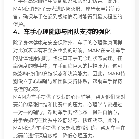
车手在高速碰撞中受到颈部和头部的伤害。此外，
MAM还配备了最先进的防火服、座椅安全带等设
备，确保车手在遇到极端情况时能得到最大程度的
保护。
4、车手心理健康与团队支持的强化
除了身体健康与安全保障外，车手的心理健康同样
对比赛表现有着至关重要的影响。MAM在关注车手
的身体健康同时，也注重车手的心理状态管理。在
高强度的赛事中，车手面临巨大的精神压力，这可
能影响他们的竞技状态和决策能力。因此，MAM特
别设立了心理辅导和团队支持体系，帮助车手保持
最佳的心态。
MAM为车手提供了专业的心理辅导，帮助他们应对
赛前的紧张情绪和比赛中的压力。心理学专家通过
一对一的辅导，帮助车手调整心态、提升自信心，
并学会如何在比赛中冷静思考、快速决策。此外，
MAM还为车手提供了冥想和放松训练，帮助车手在
比赛前进行深度放松，降低心理压力。