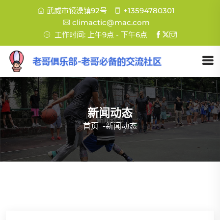
武威市镜澡镇92号
+13594780301
climactic@mac.com
工作时间: 上午9点 - 下午6点
新闻动态
首页
-
新闻动态