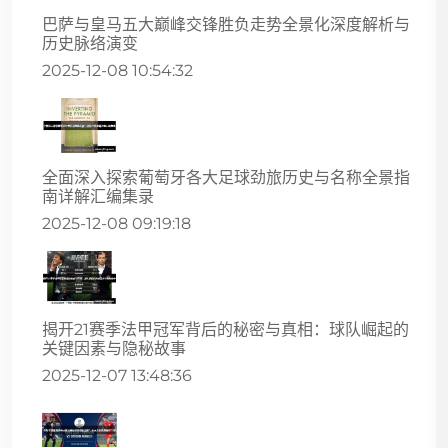
巴萨与皇马五大巅峰交锋胜负走势全景化深度解析与
历史脉络演变
2025-12-08 10:54:32
全面深入探索葡萄牙各大足球劲旅历史与名称全景指
南详解汇编集录
2025-12-08 09:19:18
揭开21赛季法甲冠军背后的秘密与真相：球队崛起的
关键因素与隐秘故事
2025-12-07 13:48:36