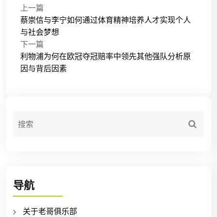
上一篇
蔡崇信与李宁如何通过体育精神培养人才实现个人
与社会梦想
下一篇
利物浦为何在欧冠夺冠赔率中领先其他强队分析原
因与背后因素
导航
关于老哥俱乐部