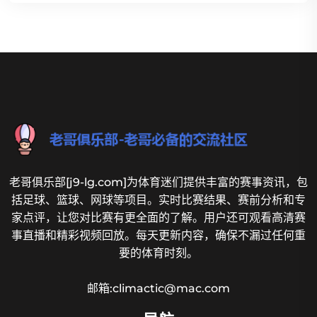
老哥俱乐部[j9-lg.com]为体育迷们提供丰富的赛事资讯，包
括足球、篮球、网球等项目。实时比赛结果、赛前分析和专
家点评，让您对比赛有更全面的了解。用户还可观看高清赛
事直播和精彩视频回放。每天更新内容，确保不漏过任何重
要的体育时刻。
邮箱:climactic@mac.com