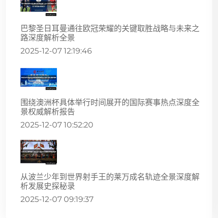
巴黎圣日耳曼通往欧冠荣耀的关键取胜战略与未来之
路深度解析全景
2025-12-07 12:19:46
围绕澳洲杯具体举行时间展开的国际赛事热点深度全
景权威解析报告
2025-12-07 10:52:20
从波兰少年到世界射手王的莱万成名轨迹全景深度解
析发展史探秘录
2025-12-07 09:19:37