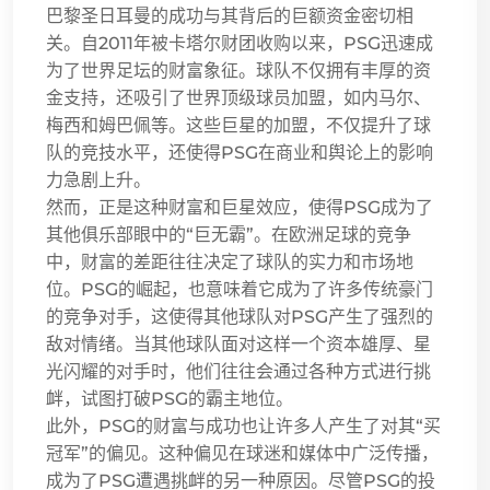
巴黎圣日耳曼的成功与其背后的巨额资金密切相
关。自2011年被卡塔尔财团收购以来，PSG迅速成
为了世界足坛的财富象征。球队不仅拥有丰厚的资
金支持，还吸引了世界顶级球员加盟，如内马尔、
梅西和姆巴佩等。这些巨星的加盟，不仅提升了球
队的竞技水平，还使得PSG在商业和舆论上的影响
力急剧上升。
然而，正是这种财富和巨星效应，使得PSG成为了
其他俱乐部眼中的“巨无霸”。在欧洲足球的竞争
中，财富的差距往往决定了球队的实力和市场地
位。PSG的崛起，也意味着它成为了许多传统豪门
的竞争对手，这使得其他球队对PSG产生了强烈的
敌对情绪。当其他球队面对这样一个资本雄厚、星
光闪耀的对手时，他们往往会通过各种方式进行挑
衅，试图打破PSG的霸主地位。
此外，PSG的财富与成功也让许多人产生了对其“买
冠军”的偏见。这种偏见在球迷和媒体中广泛传播，
成为了PSG遭遇挑衅的另一种原因。尽管PSG的投