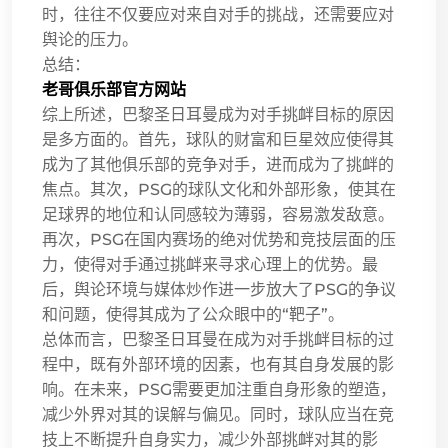
时，往往不仅要应对来自对手的挑战，还需要应对
舆论的压力。
总结：
老哥俱乐部官方网站
综上所述，巴黎圣日耳曼成为对手挑衅目标的原因
是多方面的。首先，球队的财富和巨星效应使得其
成为了其他俱乐部的竞争对手，进而成为了挑衅的
焦点。其次，PSG的球队文化和外部形象，使其在
足球界的地位和认同感较为薄弱，容易激发敌意。
再次，PSG在国内赛场的绝对优势和竞技层面的压
力，使得对手通过挑衅来寻求心理上的优势。最
后，舆论环境与媒体炒作进一步放大了PSG的争议
和问题，使得其成为了公众眼中的“靶子”。
总体而言，巴黎圣日耳曼在成为对手挑衅目标的过
程中，既有外部环境的因素，也有其自身发展的影
响。在未来，PSG需要更加注重自身形象的塑造，
减少外界对其的误解与偏见。同时，球队应当在竞
技上不断提升自身实力，减少外部挑衅对其的影