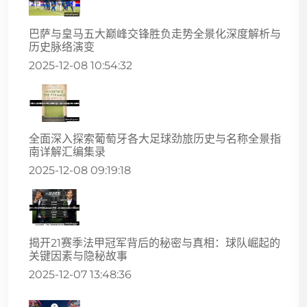
巴萨与皇马五大巅峰交锋胜负走势全景化深度解析与
历史脉络演变
2025-12-08 10:54:32
全面深入探索葡萄牙各大足球劲旅历史与名称全景指
南详解汇编集录
2025-12-08 09:19:18
揭开21赛季法甲冠军背后的秘密与真相：球队崛起的
关键因素与隐秘故事
2025-12-07 13:48:36