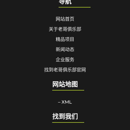
导航
网站首页
关于老哥俱乐部
精品项目
新闻动态
企业服务
找到老哥俱乐部官网
网站地图
– XML
找到我们