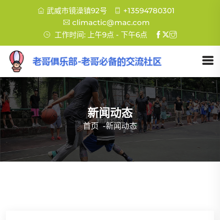
武威市镜澡镇92号
+13594780301
climactic@mac.com
工作时间: 上午9点 - 下午6点
新闻动态
首页
-
新闻动态