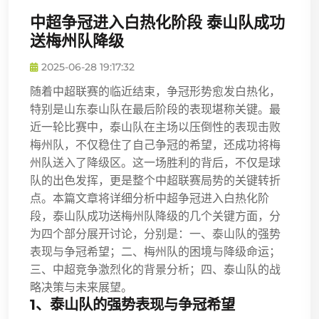
中超争冠进入白热化阶段 泰山队成功
送梅州队降级
2025-06-28 19:17:32
随着中超联赛的临近结束，争冠形势愈发白热化，
特别是山东泰山队在最后阶段的表现堪称关键。最
近一轮比赛中，泰山队在主场以压倒性的表现击败
梅州队，不仅稳住了自己争冠的希望，还成功将梅
州队送入了降级区。这一场胜利的背后，不仅是球
队的出色发挥，更是整个中超联赛局势的关键转折
点。本篇文章将详细分析中超争冠进入白热化阶
段，泰山队成功送梅州队降级的几个关键方面，分
为四个部分展开讨论，分别是：一、泰山队的强势
表现与争冠希望；二、梅州队的困境与降级命运；
三、中超竞争激烈化的背景分析；四、泰山队的战
略决策与未来展望。
1、泰山队的强势表现与争冠希望