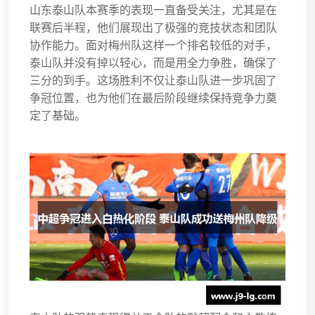
山东泰山队本赛季的表现一直备受关注，尤其是在
联赛后半程，他们展现出了极强的竞技状态和团队
协作能力。面对梅州队这样一个排名较低的对手，
泰山队并没有掉以轻心，而是用全力争胜，确保了
三分的到手。这场胜利不仅让泰山队进一步巩固了
争冠位置，也为他们在最后阶段继续保持竞争力奠
定了基础。