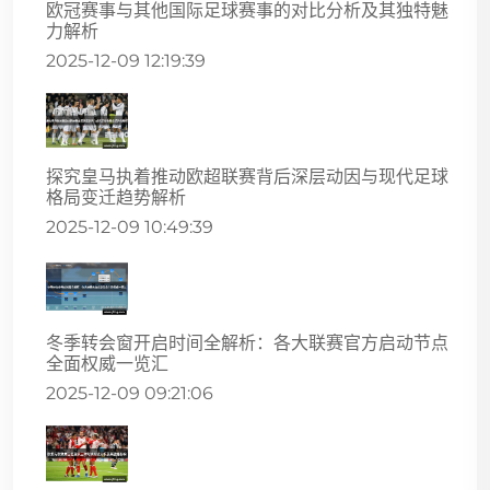
欧冠赛事与其他国际足球赛事的对比分析及其独特魅
力解析
2025-12-09 12:19:39
探究皇马执着推动欧超联赛背后深层动因与现代足球
格局变迁趋势解析
2025-12-09 10:49:39
冬季转会窗开启时间全解析：各大联赛官方启动节点
全面权威一览汇
2025-12-09 09:21:06