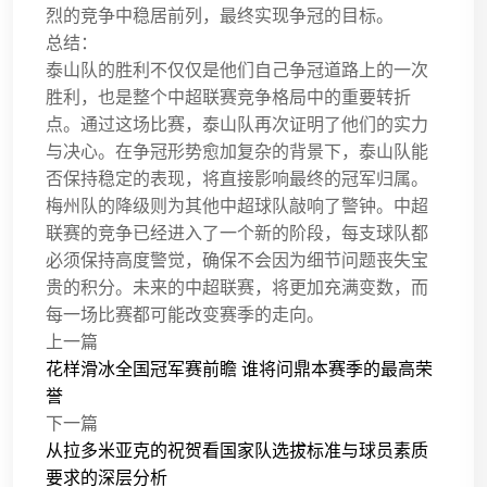
烈的竞争中稳居前列，最终实现争冠的目标。
总结：
泰山队的胜利不仅仅是他们自己争冠道路上的一次
胜利，也是整个中超联赛竞争格局中的重要转折
点。通过这场比赛，泰山队再次证明了他们的实力
与决心。在争冠形势愈加复杂的背景下，泰山队能
否保持稳定的表现，将直接影响最终的冠军归属。
梅州队的降级则为其他中超球队敲响了警钟。中超
联赛的竞争已经进入了一个新的阶段，每支球队都
必须保持高度警觉，确保不会因为细节问题丧失宝
贵的积分。未来的中超联赛，将更加充满变数，而
每一场比赛都可能改变赛季的走向。
上一篇
花样滑冰全国冠军赛前瞻 谁将问鼎本赛季的最高荣
誉
下一篇
从拉多米亚克的祝贺看国家队选拔标准与球员素质
要求的深层分析