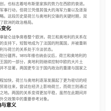
创，也标志着哈布斯堡家族的势力在西欧的衰退。
军事行动，但荷兰凭借其强大的海军力量以及逐渐
略。这段历史是荷兰与奥地利交锋的关键时期，双
了欧洲的政治格局。
系变化
。拿破仑战争席卷整个欧洲，荷兰和奥地利的关系在
的支持下，短暂地成为了法国的附属国，并被重新
利与荷兰的关系处于冷淡状态。
划分疆界。1815年维也纳会议后，荷兰和奥地利的
王国的一部分，奥地利则继续控制中欧的大片土
并不显著，两国更专注于国内政治的重建与国家之
进程加快，荷兰与奥地利逐渐发展起了更为密切的经
贸易往来，尝试在经济上影响荷兰，而荷兰则通过
之地。两国的关系变得更加平稳，虽然在此期间并
外交政策中的重要参考对象。
响与意义