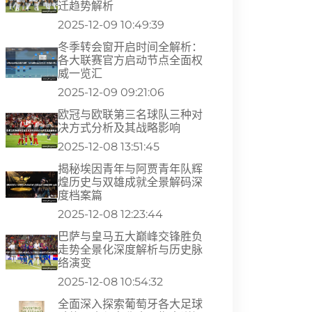
迁趋势解析
2025-12-09 10:49:39
冬季转会窗开启时间全解析：
各大联赛官方启动节点全面权
威一览汇
2025-12-09 09:21:06
欧冠与欧联第三名球队三种对
决方式分析及其战略影响
2025-12-08 13:51:45
揭秘埃因青年与阿贾青年队辉
煌历史与双雄成就全景解码深
度档案篇
2025-12-08 12:23:44
巴萨与皇马五大巅峰交锋胜负
走势全景化深度解析与历史脉
络演变
2025-12-08 10:54:32
全面深入探索葡萄牙各大足球