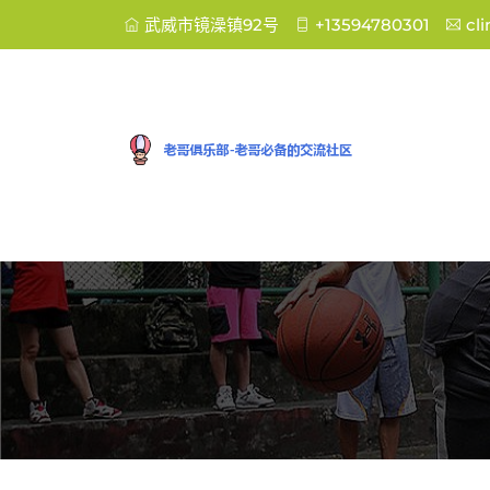
武威市镜澡镇92号
+13594780301
cl