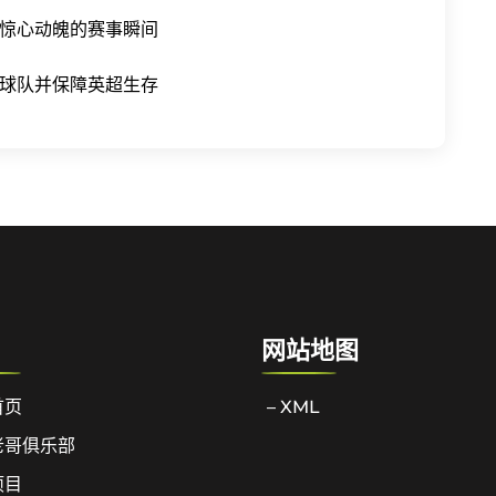
惊心动魄的赛事瞬间
球队并保障英超生存
网站地图
首页
– XML
老哥俱乐部
项目