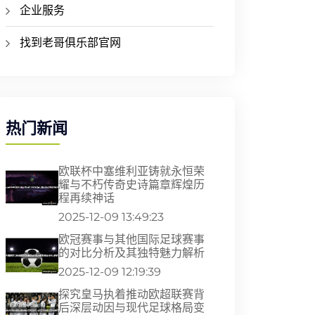
企业服务
找到老哥俱乐部官网
热门新闻
欧联杯中塞维利亚铸就永恒荣
耀与不朽传奇史诗篇章辉煌历
程再续神话
2025-12-09 13:49:23
欧冠赛事与其他国际足球赛事
的对比分析及其独特魅力解析
2025-12-09 12:19:39
探究皇马执着推动欧超联赛背
后深层动因与现代足球格局变