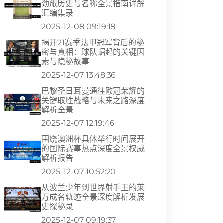
劲旅历史与名称全景指南详解
汇编集录
2025-12-08 09:19:18
揭开21赛季法甲冠军背后的秘
密与真相：球队崛起的关键因
素与隐秘故事
2025-12-07 13:48:36
巴黎圣日耳曼通往欧冠荣耀的
关键取胜战略与未来之路深度
解析全景
2025-12-07 12:19:46
围绕澳洲杯具体举行时间展开
的国际赛事热点深度全景权威
解析报告
2025-12-07 10:52:20
从波兰少年到世界射手王的莱
万成名轨迹全景深度解析发展
史探秘录
2025-12-07 09:19:37