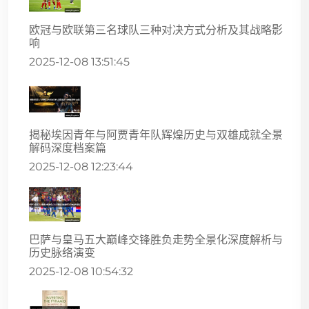
欧冠与欧联第三名球队三种对决方式分析及其战略影
响
2025-12-08 13:51:45
揭秘埃因青年与阿贾青年队辉煌历史与双雄成就全景
解码深度档案篇
2025-12-08 12:23:44
巴萨与皇马五大巅峰交锋胜负走势全景化深度解析与
历史脉络演变
2025-12-08 10:54:32