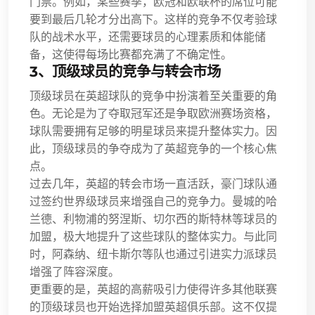
门票。例如，某些赛季，欧冠和欧联杯的席位可能
要到最后几轮才分出高下。这样的竞争不仅考验球
队的战术水平，还需要球员的心理素质和体能储
备，这使得每场比赛都充满了不确定性。
3、顶级球员的竞争与转会市场
顶级球员在英超球队的竞争中扮演着至关重要的角
色。无论是为了夺取冠军还是争取欧洲赛场资格，
球队需要拥有足够的明星球员来提升整体实力。因
此，顶级球员的争夺成为了英超竞争的一个核心焦
点。
过去几年，英超的转会市场一直活跃，豪门球队通
过签约世界级球员来增强自己的竞争力。曼城的哈
兰德、利物浦的努涅斯、切尔西的斯特林等球员的
加盟，极大地提升了这些球队的整体实力。与此同
时，阿森纳、纽卡斯尔等队也通过引进实力派球员
增强了阵容深度。
更重要的是，英超的高薪吸引力使得许多其他联赛
的顶级球员也开始选择加盟英超俱乐部。这不仅提