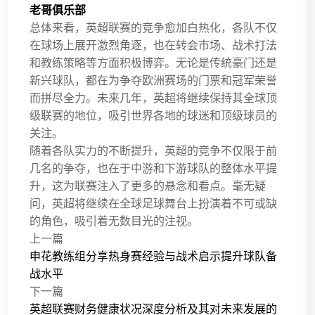
老哥俱乐部
总体来看，英超联赛的竞争愈加白热化，各队不仅
在球场上展开激烈角逐，也在转会市场、战术打法
和教练策略等方面积极博弈。无论是传统豪门还是
新兴球队，都在为争夺欧洲赛场的门票和冠军荣誉
而拼尽全力。未来几年，英超将继续保持其全球顶
级联赛的地位，吸引世界各地的球迷和顶级球员的
关注。
随着各队实力的不断提升，英超的竞争不仅限于前
几名的争夺，也在于中游和下游球队的整体水平提
升，这为联赛注入了更多的悬念和看点。毫无疑
问，英超将继续在全球足球舞台上扮演着不可或缺
的角色，吸引着无数目光的注视。
上一篇
申花教练组分享热身赛经验与战术启示提升球队备
战水平
下一篇
英超联赛财务健康状况深度分析及其对未来发展的