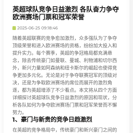
英超球队竞争日益激烈 各队奋力争夺
欧洲赛场门票和冠军荣誉
2025-06-25 09:18:46
随着英超联赛的竞争愈加激烈，众多强队为了争夺
顶级荣誉和进入欧洲赛场的资格，纷纷加大投入和
提升实力。每个赛季，英超的争冠格局都充满悬
念，除去传统豪门如曼联、曼城、利物浦和切尔西
外，新兴力量如阿森纳和纽卡斯尔的崛起也使得竞
争更加多元化。无论是对于争夺联赛冠军的顶级对
决，还是为争取欧洲赛场的席位而展开的激烈角
逐，都为英超增添了不少看点。本文将从四个方面
详细探讨英超球队竞争日益激烈的原因和现状，分
析各队如何为争夺欧洲赛场门票和冠军荣誉而不懈
努力。
1、豪门与新贵的竞争日趋激烈
在英超的竞争格局中，传统豪门和新兴豪门之间的